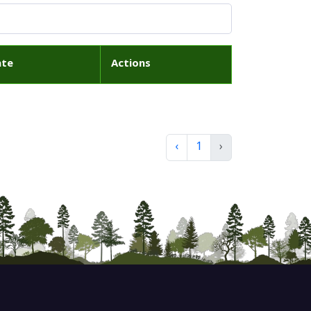
ate
Actions
‹
1
›