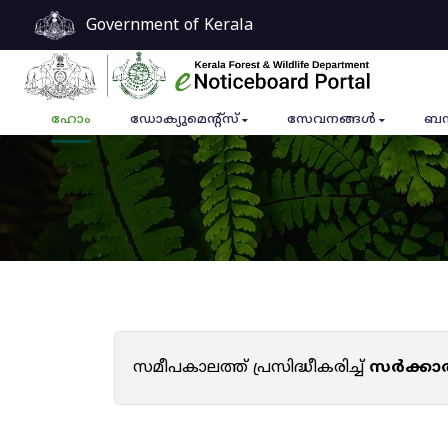
Government of Kerala
ഹോം
ഡോക്യുമെൻ്റ്സ്
സേവനങ്ങൾ
ബന
സമീപകാലത്ത് പ്രസിദ്ധീകരിച്ച്
സർക്കാ