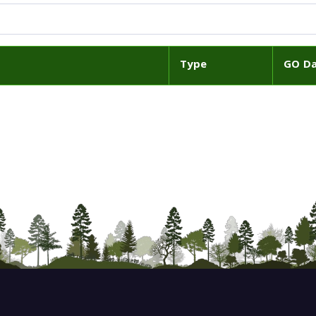
Type
GO D