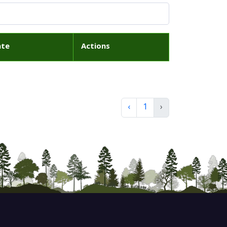
ate
Actions
‹
1
›