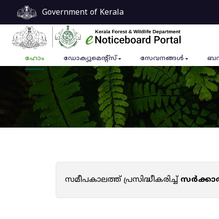
Government of Kerala
ഹോം
ഡോക്യുമെൻ്റ്സ്
സേവനങ്ങൾ
ബന
സമീപകാലത്ത് പ്രസിദ്ധീകരിച്ച്
സർക്കാ