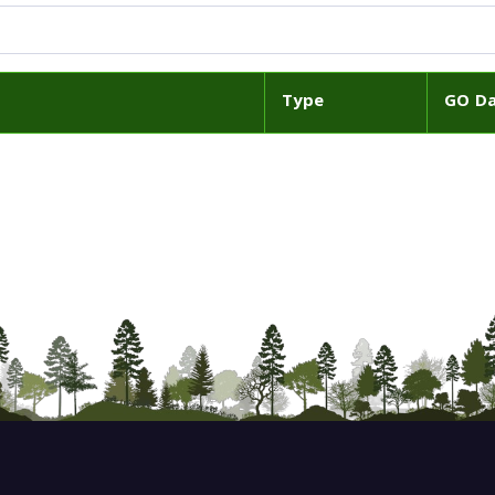
Type
GO D