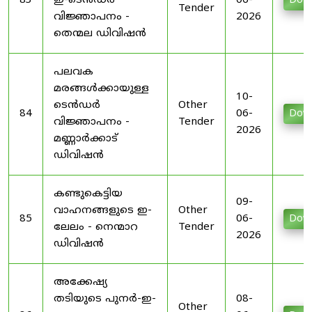
83
ഇ-ടെൻഡർ
06-
Dow
Tender
വിജ്ഞാപനം -
2026
തെന്മല ഡിവിഷൻ
പലവക
മരങ്ങൾക്കായുള്ള
10-
ടെൻഡർ
Other
84
06-
Dow
വിജ്ഞാപനം -
Tender
2026
മണ്ണാർക്കാട്
ഡിവിഷൻ
കണ്ടുകെട്ടിയ
09-
വാഹനങ്ങളുടെ ഇ-
Other
85
06-
Dow
ലേലം - നെന്മാറ
Tender
2026
ഡിവിഷൻ
അക്കേഷ്യ
തടിയുടെ പുനർ-ഇ-
08-
Other