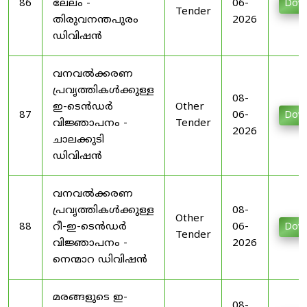
86
ലേലം -
06-
Dow
Tender
തിരുവനന്തപുരം
2026
ഡിവിഷൻ
വനവൽക്കരണ
പ്രവൃത്തികൾക്കുള്ള
08-
ഇ-ടെൻഡർ
Other
87
06-
Dow
വിജ്ഞാപനം -
Tender
2026
ചാലക്കുടി
ഡിവിഷൻ
വനവൽക്കരണ
പ്രവൃത്തികൾക്കുള്ള
08-
Other
88
റീ-ഇ-ടെൻഡർ
06-
Dow
Tender
വിജ്ഞാപനം -
2026
നെന്മാറ ഡിവിഷൻ
മരങ്ങളുടെ ഇ-
08-