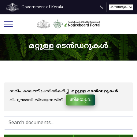
Government of Kerala
മറ്റുള്ള ടെൻഡറുകൾ
സമീപകാലത്ത് പ്രസിദ്ധീകരിച്ച്
മറ്റുള്ള ടെൻഡറുകൾ
.
തിരയുക
വിപുലമായി തിരയുന്നതിന്