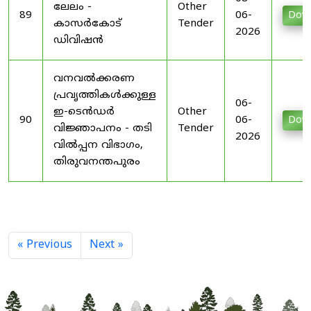
ലേലം -
Other
89
06-
Dow
കാസർകോട്
Tender
2026
ഡിവിഷൻ
വനവൽക്കരണ
പ്രവൃത്തികൾക്കുള്ള
06-
ഇ-ടെൻഡർ
Other
90
06-
Dow
വിജ്ഞാപനം - തടി
Tender
2026
വിൽപ്പന വിഭാഗം,
തിരുവനന്തപുരം
« Previous
Next »