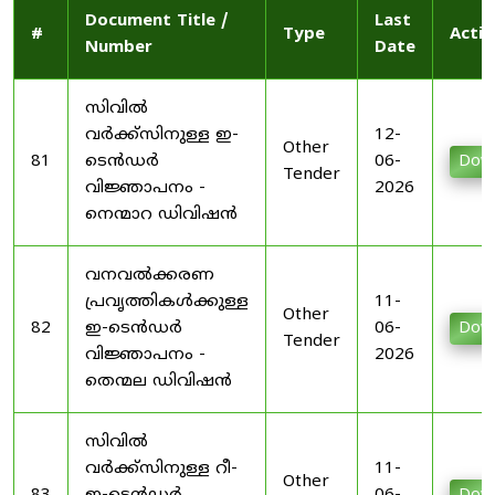
Document Title /
Last
#
Type
Actio
Number
Date
സിവിൽ
വർക്ക്സിനുള്ള ഇ-
12-
Other
81
ടെൻഡർ
06-
Dow
Tender
വിജ്ഞാപനം -
2026
നെന്മാറ ഡിവിഷൻ
വനവൽക്കരണ
പ്രവൃത്തികൾക്കുള്ള
11-
Other
82
ഇ-ടെൻഡർ
06-
Dow
Tender
വിജ്ഞാപനം -
2026
തെന്മല ഡിവിഷൻ
സിവിൽ
വർക്ക്സിനുള്ള റീ-
11-
Other