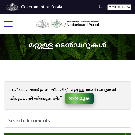
Government of Kerala
മറ്റുള്ള ടെൻഡറുകൾ
സമീപകാലത്ത് പ്രസിദ്ധീകരിച്ച്
മറ്റുള്ള ടെൻഡറുകൾ
.
തിരയുക
വിപുലമായി തിരയുന്നതിന്