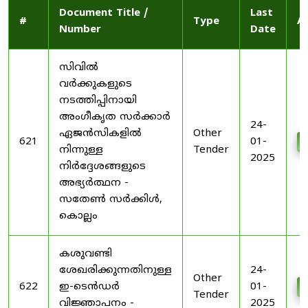
Document Title /
Last
#
Type
A
Number
Date
സിവിൽ
വർക്കുകളുടെ
നടത്തിപ്പിനായി
അംഗീകൃത സർക്കാർ
24-
ഏജൻസികളിൽ
Other
621
01-
നിന്നുള്ള
Tender
2025
നിർദ്ദേശങ്ങളുടെ
അഭ്യർത്ഥന -
സതേൺ സർക്കിൾ,
കൊല്ലം
കശുവണ്ടി
ശേഖരിക്കുന്നതിനുള്ള
24-
Other
622
ഇ-ടെൻഡർ
01-
Tender
വിജ്ഞാപനം -
2025