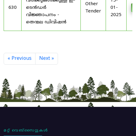
വർക്കുകൾക്കുള്ള ഇ-
15-
Other
630
ടെൻഡർ
01-
Tender
വിജ്ഞാപനം -
2025
തെന്മല ഡിവിഷൻ
« Previous
Next »
മറ്റ് വെബ്സൈറ്റുകൾ