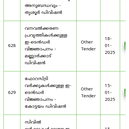
അനുബന്ധവും -
തൃശൂർ ഡിവിഷൻ
വനവൽക്കരണ
പ്രവൃത്തികൾക്കുള്ള
18-
ഇ-ടെൻഡർ
Other
628
01-
വിജ്ഞാപനം -
Tender
2025
മണ്ണാർക്കാട്
ഡിവിഷൻ
ഫോറസ്ട്രി
വർക്കുകൾക്കുള്ള ഇ-
15-
Other
629
ടെൻഡർ
01-
Tender
വിജ്ഞാപനം -
2025
കോട്ടയം ഡിവിഷൻ
സിവിൽ