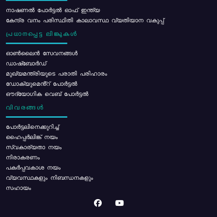
നാഷണൽ പോർട്ടൽ ഓഫ് ഇന്ത്യ
കേന്ദ്ര വനം പരിസ്ഥിതി കാലാവസ്ഥ വ്യതിയാന വകുപ്പ്
പ്രധാനപ്പെട്ട ലിങ്കുകൾ
ഓൺലൈൻ സേവനങ്ങൾ
ഡാഷ്ബോർഡ്
മുഖ്യമന്ത്രിയുടെ പരാതി പരിഹാരം
ഡോക്യുമെൻ്റ് പോർട്ടൽ
ഔദ്യോഗിക വെബ് പോർട്ടൽ
വിവരങ്ങൾ
പോര്‍ട്ടലിനെക്കുറിച്ച്
ഹൈപ്പർലിങ്ക് നയം
സ്വകാര്യതാ നയം
നിരാകരണം
പകർപ്പവകാശ നയം
വ്യവസ്ഥകളും നിബന്ധനകളും
സഹായം