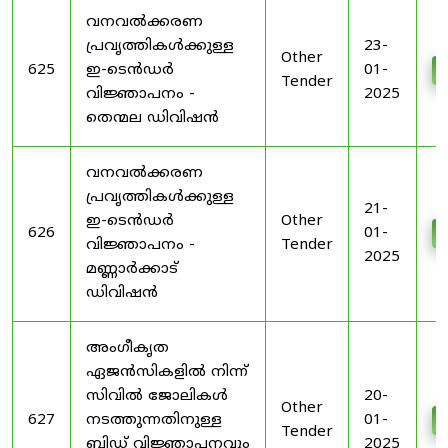
വനവൽക്കരണ
പ്രവൃത്തികൾക്കുള്ള
23-
Other
625
ഇ-ടെൻഡർ
01-
Tender
വിജ്ഞാപനം -
2025
തെന്മല ഡിവിഷൻ
വനവൽക്കരണ
പ്രവൃത്തികൾക്കുള്ള
21-
ഇ-ടെൻഡർ
Other
626
01-
വിജ്ഞാപനം -
Tender
2025
മണ്ണാർക്കാട്
ഡിവിഷൻ
അംഗീകൃത
ഏജൻസികളിൽ നിന്ന്
സിവിൽ ജോലികൾ
20-
Other
627
നടത്തുന്നതിനുള്ള
01-
Tender
ബിഡ് വിജ്ഞാപനവും
2025