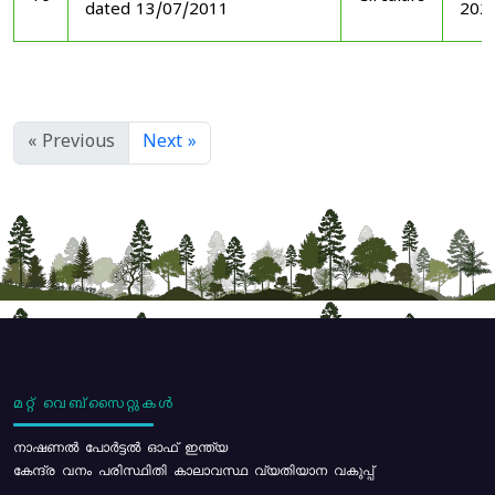
dated 13/07/2011
202
« Previous
Next »
മറ്റ് വെബ്സൈറ്റുകൾ
നാഷണൽ പോർട്ടൽ ഓഫ് ഇന്ത്യ
കേന്ദ്ര വനം പരിസ്ഥിതി കാലാവസ്ഥ വ്യതിയാന വകുപ്പ്