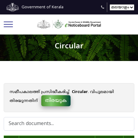
Government of Kerala
Circular
സമീപകാലത്ത് പ്രസിദ്ധീകരിച്ച്
Circular
. വിപുലമായി
തിരയുക
തിരയുന്നതിന്