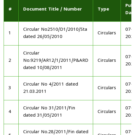
Publ
#
Document Title / Number
Type
Dat
Circular No2510/D1/2010/Sta
07-1
1
Circulars
dated 26/05/2010
202
Circular
07-1
2
No.9219/AR12/1/2011/P&ARD
Circulars
202
dated 10/08/2011
Circular No 4/2011 dated
07-1
3
Circulars
21.03.2011
202
Circular No 31/2011/Fin
07-1
4
Circulars
dated 31/05/2011
202
Circular No.28/2011/Fin dated
07-1