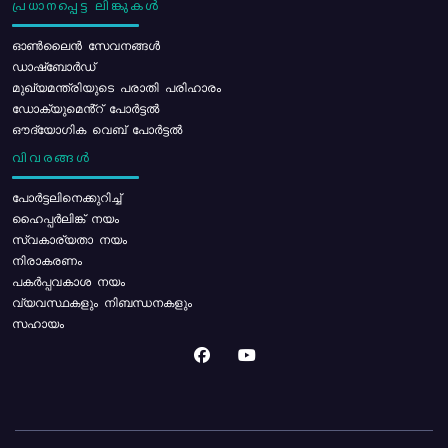
പ്രധാനപ്പെട്ട ലിങ്കുകൾ
ഓൺലൈൻ സേവനങ്ങൾ
ഡാഷ്ബോർഡ്
മുഖ്യമന്ത്രിയുടെ പരാതി പരിഹാരം
ഡോക്യുമെൻ്റ് പോർട്ടൽ
ഔദ്യോഗിക വെബ് പോർട്ടൽ
വിവരങ്ങൾ
പോര്‍ട്ടലിനെക്കുറിച്ച്
ഹൈപ്പർലിങ്ക് നയം
സ്വകാര്യതാ നയം
നിരാകരണം
പകർപ്പവകാശ നയം
വ്യവസ്ഥകളും നിബന്ധനകളും
സഹായം