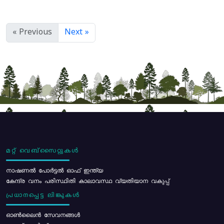
« Previous
Next »
മറ്റ് വെബ്സൈറ്റുകൾ
നാഷണൽ പോർട്ടൽ ഓഫ് ഇന്ത്യ
കേന്ദ്ര വനം പരിസ്ഥിതി കാലാവസ്ഥ വ്യതിയാന വകുപ്പ്
പ്രധാനപ്പെട്ട ലിങ്കുകൾ
ഓൺലൈൻ സേവനങ്ങൾ