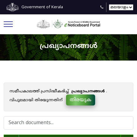
Government of Kerala
പ്രഖ്യാപനങ്ങൾ
സമീപകാലത്ത് പ്രസിദ്ധീകരിച്ച്
പ്രഖ്യാപനങ്ങൾ
.
തിരയുക
വിപുലമായി തിരയുന്നതിന്