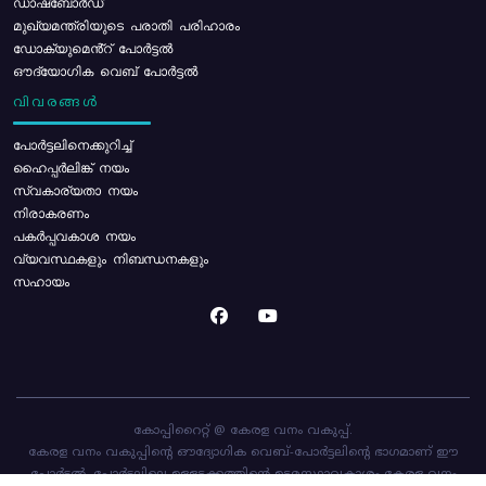
ഡാഷ്ബോർഡ്
മുഖ്യമന്ത്രിയുടെ പരാതി പരിഹാരം
ഡോക്യുമെൻ്റ് പോർട്ടൽ
ഔദ്യോഗിക വെബ് പോർട്ടൽ
വിവരങ്ങൾ
പോര്‍ട്ടലിനെക്കുറിച്ച്
ഹൈപ്പർലിങ്ക് നയം
സ്വകാര്യതാ നയം
നിരാകരണം
പകർപ്പവകാശ നയം
വ്യവസ്ഥകളും നിബന്ധനകളും
സഹായം
കോപ്പിറൈറ്റ് @ കേരള വനം വകുപ്പ്.
കേരള വനം വകുപ്പിന്റെ ഔദ്യോഗിക വെബ്-പോർട്ടലിന്റെ ഭാഗമാണ് ഈ
പോർട്ടൽ. പോർട്ടലിലെ ഉള്ളടക്കത്തിന്റെ ഉടമസ്ഥാവകാശം കേരള വനം