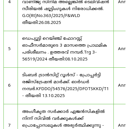
4
വാണിജ്യ സിനിമ അല്ലെങ്കിൽ ടെലിവിഷൻ
Anno
സീരിയൽ ഷൂട്ടിംഗുകൾ നിരോധിക്കൽ.
G.O(Rt)No.363/2025/F&WLD
തീയതി:26.08.2025
ഡെപ്യൂട്ടി റെയിഞ്ച് ഫോറസ്റ്റ്
ഓഫീസർമാരുടെ 3 മാസത്തെ പ്രാഥമിക
5
Anno
പരിശീലനം . ഉത്തരവ് നമ്പർ.Trg 3-
56519/2024 തീയതി:08.10.2025
ടിംബർ ട്രാൻസിറ്റ് റൂൾസ് - പ്രോപ്പർട്ടി
രജിസ്ട്രേഷൻ മാർക്ക്. ഓർഡർ
6
Anno
നമ്പർ.KFDDO/54576/2025/DFOTSKKD/T1
- തീയതി 13.10.2025
അംഗീകൃത സർക്കാർ ഏജൻസികളിൽ
നിന്ന് സിവിൽ വർക്കുകൾക്ക്
7
പ്രൊപ്പോസലുകൾ അഭ്യർത്ഥിക്കുന്നു -
Anno