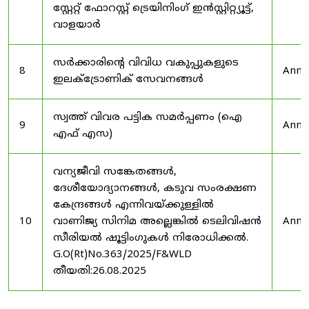
സ്റ്റേറ്റ് ഫോറസ്റ്റ് ട്രെയിനിംഗ് ഇൻസ്റ്റിറ്റ്യൂട്ട്,
വാളയാർ
സർക്കാരിന്റെ വിവിധ വകുപ്പുകളുടെ
8
Anno
ഇലക്ട്രോണിക് സേവനങ്ങൾ
സ്വത്ത് വിവര പട്ടിക സമർപ്പണം (ഐ
9
Anno
എഫ് എസ)
വന്യജീവി സങ്കേതങ്ങൾ,
ദേശീയോദ്യാനങ്ങൾ, കടുവ സംരക്ഷണ
കേന്ദ്രങ്ങൾ എന്നിവയ്ക്കുള്ളിൽ
10
വാണിജ്യ സിനിമ അല്ലെങ്കിൽ ടെലിവിഷൻ
Anno
സീരിയൽ ഷൂട്ടിംഗുകൾ നിരോധിക്കൽ.
G.O(Rt)No.363/2025/F&WLD
തീയതി:26.08.2025