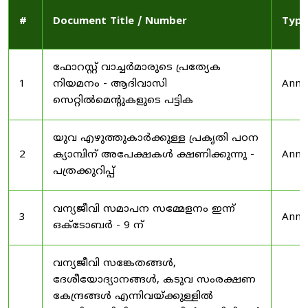
#
Document Title / Number
Type
ഫോറസ്റ്റ് വാച്ചർമാരുടെ പ്രത്യേക
1
നിയമനം - ആദിവാസി
Anno
സെറ്റിൽമെന്റുകളുടെ പട്ടിക
യുവ എഴുത്തുകാർക്കുള്ള പ്രകൃതി പഠന
2
ക്യാമ്പിന് അപേക്ഷകൾ ക്ഷണിക്കുന്നു -
Anno
പത്രക്കുറിപ്പ്
വന്യജീവി സമാപന സമ്മേളനം ഇന്ന്
3
Anno
ഒക്ടോബർ - 9 ന്
വന്യജീവി സങ്കേതങ്ങൾ,
ദേശീയോദ്യാനങ്ങൾ, കടുവ സംരക്ഷണ
കേന്ദ്രങ്ങൾ എന്നിവയ്ക്കുള്ളിൽ