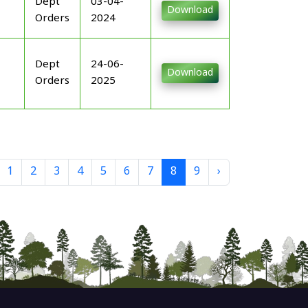
Dept
03-04-
Download
Orders
2024
Dept
24-06-
Download
Orders
2025
1
2
3
4
5
6
7
8
9
›