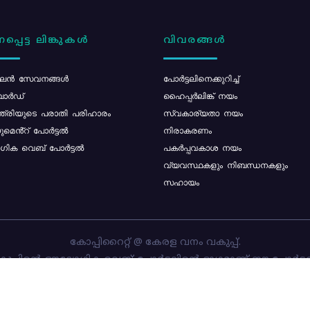
പ്പെട്ട ലിങ്കുകൾ
വിവരങ്ങൾ
ൻ സേവനങ്ങൾ
പോര്‍ട്ടലിനെക്കുറിച്ച്
ോർഡ്
ഹൈപ്പർലിങ്ക് നയം
്ത്രിയുടെ പരാതി പരിഹാരം
സ്വകാര്യതാ നയം
മെൻ്റ് പോർട്ടൽ
നിരാകരണം
ിക വെബ് പോർട്ടൽ
പകർപ്പവകാശ നയം
വ്യവസ്ഥകളും നിബന്ധനകളും
സഹായം
കോപ്പിറൈറ്റ് @ കേരള വനം വകുപ്പ്.
പ്പിന്റെ ഔദ്യോഗിക വെബ്-പോർട്ടലിന്റെ ഭാഗമാണ് ഈ പോർട്ട
ത്തിന്റെ ഉടമസ്ഥാവകാശം കേരള വനം വകുപ്പിനാണ്. പോർട്ടൽ 
ചെയ്തിട്ടുള്ളത്
സി-ഡിറ്റ്
ആണ്.