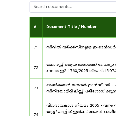
#
Document Title / Number
71
സിവിൽ വർക്ക്സിനുള്ള ഇ-ടെൻഡർ
ഫോറസ്റ്റ് ഡ്രൈവർമാർക്ക് റേഷ്യോ 
72
.നമ്പർ ഇ2-1760/2025 തീയതി:15.07.
ഓൺലൈൻ ജനറൽ ട്രാൻസ്ഫർ - 202
73
സീനിയോറിറ്റി ലിസ്റ്റ് പരിശോധിക്കുന്
വിവരാവകാശ നിയമം 2005 - വനം വകു
സ്റ്റേറ്റ് പബ്ലിക് ഇൻഫർമേഷൻ ഓഫ
74