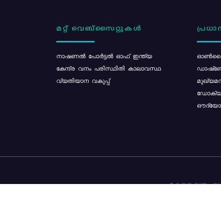
മറ്റ് വെബ്സൈറ്റുകൾ
പ്രധാന
നാഷണൽ പോർട്ടൽ ഓഫ് ഇന്ത്യ
ഓൺലൈ
കേന്ദ്ര വനം പരിസ്ഥിതി കാലാവസ്ഥ
ഡാഷ്ബ
വ്യതിയാന വകുപ്പ്
മുഖ്യമന
ഡോക്യു
ഔദ്യോഗ
കേരള വനം വകു
ഉള്ളടക്ക