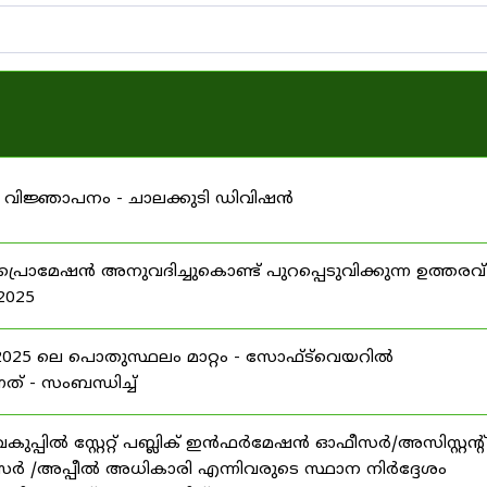
 വിജ്ഞാപനം - ചാലക്കുടി ഡിവിഷൻ
പ്രൊമേഷൻ അനുവദിച്ചുകൊണ്ട് പുറപ്പെടുവിക്കുന്ന ഉത്തരവ്
2025
5 ലെ പൊതുസ്ഥലം മാറ്റം - സോഫ്ട്‍വെയറിൽ
നത് - സംബന്ധിച്ച്
പ്പിൽ സ്റ്റേറ്റ് പബ്ലിക് ഇൻഫർമേഷൻ ഓഫീസർ/അസിസ്റ്റന്റ്
ീസർ /അപ്പീൽ അധികാരി എന്നിവരുടെ സ്ഥാന നിർദ്ദേശം