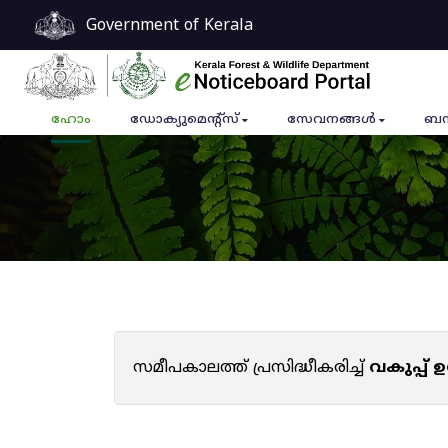
Government of Kerala
ഹോം
ഡോക്യുമെൻ്റ്സ്
സേവനങ്ങൾ
ബന
സമീപകാലത്ത് പ്രസിദ്ധീകരിച്ച്
വകുപ്പ്