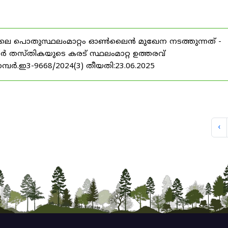
25 ലെ പൊതുസ്ഥലംമാറ്റം ഓൺലൈൻ മുഖേന നടത്തുന്നത് -
ഫീസർ തസ്തികയുടെ കരട് സ്ഥലംമാറ്റ ഉത്തരവ്
 നമ്പർ.ഇ3-9668/2024(3) തീയതി:23.06.2025
‹