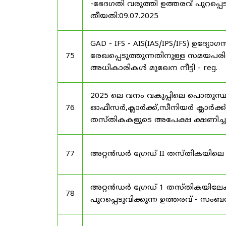
-ഭേദഗതി വരുത്തി ഉത്തരവ് പുറപ്പെടു
തീയതി:09.07.2025
GAD - IFS - AIS(IAS/IPS/IFS) ഉദ
75
രേഖപ്പെടുത്തുന്നതിനുള്ള സമയപ
അധികാരികൾ മുഖേന നീട്ടി - reg.
2025 ലെ വനം വകുപ്പിലെ പൊതുസ്
76
ഓഫീസർ,ക്ലാർക്ക്,സീനിയർ ക്ലാർക്ക്,ട
തസ്തികകളുടെ അപേക്ഷ ക്ഷണിച്ചുകൊ
77
അറ്റൻഡർ ഗ്രേഡ് II തസ്തികയിലെ ഒഴ
അറ്റൻഡർ ഗ്രേഡ് 1 തസ്തികയിലേക
78
പുറപ്പെടുവിക്കുന്ന ഉത്തരവ് - സംബന്