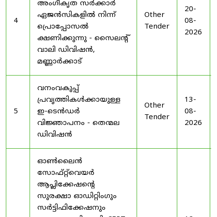
അംഗീകൃത സർക്കാർ
20-
ഏജൻസികളിൽ നിന്ന്
Other
4
08-
പ്രൊപ്പോസൽ
Tender
2026
ക്ഷണിക്കുന്നു - സൈലന്റ്
വാലി ഡിവിഷൻ,
മണ്ണാർക്കാട്
വനംവകുപ്പ്
പ്രവൃത്തികൾക്കായുള്ള
13-
Other
5
ഇ-ടെൻഡർ
08-
Tender
വിജ്ഞാപനം - തെന്മല
2026
ഡിവിഷൻ
ഓൺലൈൻ
സോഫ്റ്റ്‌വെയർ
ആപ്ലിക്കേഷന്റെ
സുരക്ഷാ ഓഡിറ്റിംഗും
സർട്ടിഫിക്കേഷനും