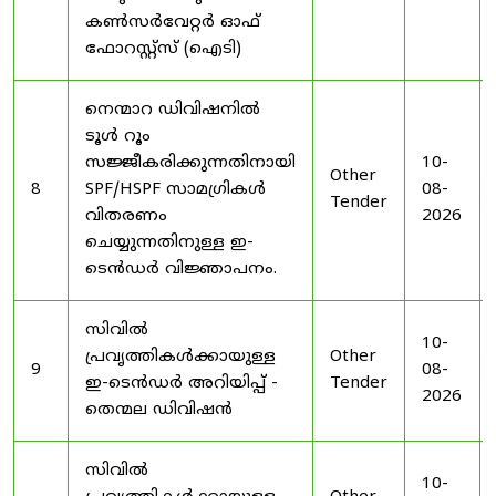
കൺസർവേറ്റർ ഓഫ്
ഫോറസ്റ്റ്സ് (ഐടി)
നെന്മാറ ഡിവിഷനിൽ
ടൂൾ റൂം
സജ്ജീകരിക്കുന്നതിനായി
10-
Other
8
SPF/HSPF സാമഗ്രികൾ
08-
Tender
വിതരണം
2026
ചെയ്യുന്നതിനുള്ള ഇ-
ടെൻഡർ വിജ്ഞാപനം.
സിവിൽ
10-
പ്രവൃത്തികൾക്കായുള്ള
Other
9
08-
ഇ-ടെൻഡർ അറിയിപ്പ് -
Tender
2026
തെന്മല ഡിവിഷൻ
സിവിൽ
10-