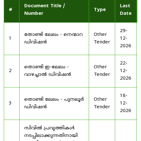
Document Title /
Last
#
Type
Number
Date
29-
തോണ്ടി ലേലം - നെന്മാറ
Other
1
12-
ഡിവിഷൻ
Tender
2026
22-
തൊണ്ടി ഇ-ലേലം -
Other
2
12-
വാഴച്ചാൽ ഡിവിഷൻ
Tender
2026
18-
തൊണ്ടി ലേലം - പുനലൂർ
Other
3
12-
ഡിവിഷൻ
Tender
2026
സിവിൽ പ്രവൃത്തികൾ
നടപ്പിലാക്കുന്നതിനായി