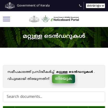
Government of Kerala
മറ്റുള്ള ടെൻഡറുകൾ
സമീപകാലത്ത് പ്രസിദ്ധീകരിച്ച്
മറ്റുള്ള ടെൻഡറുകൾ
.
തിരയുക
വിപുലമായി തിരയുന്നതിന്