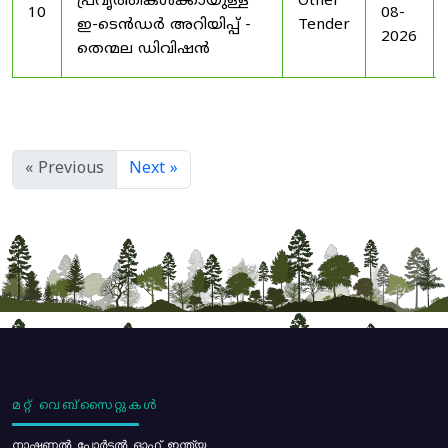
പ്രവൃത്തികൾക്കായുള്ള
Other
10
08-
ഇ-ടെൻഡർ അറിയിപ്പ് -
Tender
2026
തെന്മല ഡിവിഷൻ
« Previous
Next »
മറ്റ് വെബ്സൈറ്റുകൾ
നാഷണൽ പോർട്ടൽ ഓഫ് ഇന്ത്യ