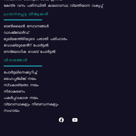
കേന്ദ്ര വനം പരിസ്ഥിതി കാലാവസ്ഥ വ്യതിയാന വകുപ്പ്
പ്രധാനപ്പെട്ട ലിങ്കുകൾ
ഓൺലൈൻ സേവനങ്ങൾ
ഡാഷ്ബോർഡ്
മുഖ്യമന്ത്രിയുടെ പരാതി പരിഹാരം
ഡോക്യുമെൻ്റ് പോർട്ടൽ
ഔദ്യോഗിക വെബ് പോർട്ടൽ
വിവരങ്ങൾ
പോര്‍ട്ടലിനെക്കുറിച്ച്
ഹൈപ്പർലിങ്ക് നയം
സ്വകാര്യതാ നയം
നിരാകരണം
പകർപ്പവകാശ നയം
വ്യവസ്ഥകളും നിബന്ധനകളും
സഹായം