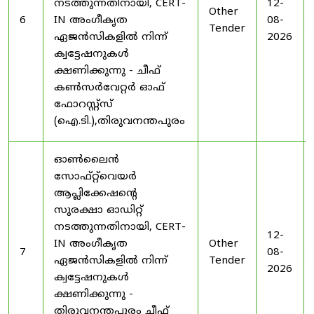
നടത്തുന്നതിനായി, CERT-
12-
Other
6
IN അംഗീകൃത
08-
Tender
ഏജൻസികളിൽ നിന്ന്
2026
ക്വട്ടേഷനുകൾ
ക്ഷണിക്കുന്നു - ചീഫ്
കൺസർവേറ്റർ ഓഫ്
ഫോറസ്റ്റ്സ്
(ഐ.ടി.),തിരുവനന്തപുരം
ഓൺലൈൻ
സോഫ്റ്റ്‌വെയർ
ആപ്ലിക്കേഷന്റെ
സുരക്ഷാ ഓഡിറ്റ്
നടത്തുന്നതിനായി, CERT-
12-
IN അംഗീകൃത
Other
7
08-
ഏജൻസികളിൽ നിന്ന്
Tender
2026
ക്വട്ടേഷനുകൾ
ക്ഷണിക്കുന്നു -
തിരുവനന്തപുരം ചീഫ്