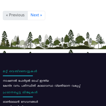
« Previous
Next »
മറ്റ് വെബ്സൈറ്റുകൾ
നാഷണൽ പോർട്ടൽ ഓഫ് ഇന്ത്യ
കേന്ദ്ര വനം പരിസ്ഥിതി കാലാവസ്ഥ വ്യതിയാന വകുപ്പ്
പ്രധാനപ്പെട്ട ലിങ്കുകൾ
ഓൺലൈൻ സേവനങ്ങൾ