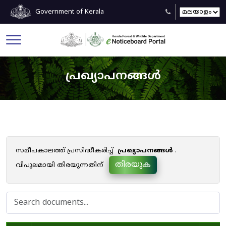
Government of Kerala
പ്രഖ്യാപനങ്ങൾ
സമീപകാലത്ത് പ്രസിദ്ധീകരിച്ച്
പ്രഖ്യാപനങ്ങൾ
.
തിരയുക
വിപുലമായി തിരയുന്നതിന്