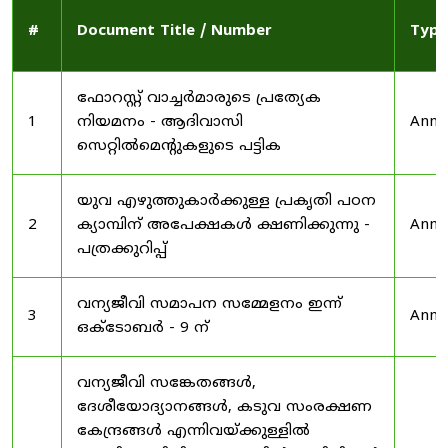
#
Document Title / Number
Type
ഫോറസ്റ്റ് വാച്ചർമാരുടെ പ്രത്യേക
1
നിയമനം - ആദിവാസി
Anno
സെറ്റിൽമെന്റുകളുടെ പട്ടിക
യുവ എഴുത്തുകാർക്കുള്ള പ്രകൃതി പഠന
2
ക്യാമ്പിന് അപേക്ഷകൾ ക്ഷണിക്കുന്നു -
Anno
പത്രക്കുറിപ്പ്
വന്യജീവി സമാപന സമ്മേളനം ഇന്ന്
3
Anno
ഒക്ടോബർ - 9 ന്
വന്യജീവി സങ്കേതങ്ങൾ,
ദേശീയോദ്യാനങ്ങൾ, കടുവ സംരക്ഷണ
കേന്ദ്രങ്ങൾ എന്നിവയ്ക്കുള്ളിൽ