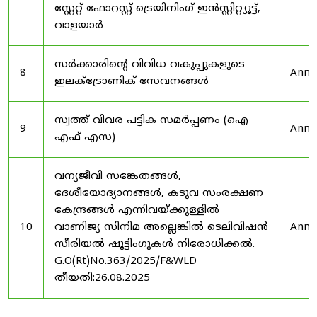
സ്റ്റേറ്റ് ഫോറസ്റ്റ് ട്രെയിനിംഗ് ഇൻസ്റ്റിറ്റ്യൂട്ട്,
വാളയാർ
സർക്കാരിന്റെ വിവിധ വകുപ്പുകളുടെ
8
Anno
ഇലക്ട്രോണിക് സേവനങ്ങൾ
സ്വത്ത് വിവര പട്ടിക സമർപ്പണം (ഐ
9
Anno
എഫ് എസ)
വന്യജീവി സങ്കേതങ്ങൾ,
ദേശീയോദ്യാനങ്ങൾ, കടുവ സംരക്ഷണ
കേന്ദ്രങ്ങൾ എന്നിവയ്ക്കുള്ളിൽ
10
വാണിജ്യ സിനിമ അല്ലെങ്കിൽ ടെലിവിഷൻ
Anno
സീരിയൽ ഷൂട്ടിംഗുകൾ നിരോധിക്കൽ.
G.O(Rt)No.363/2025/F&WLD
തീയതി:26.08.2025