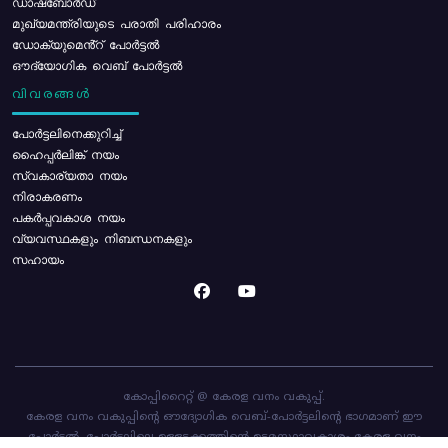
ഡാഷ്ബോർഡ്
മുഖ്യമന്ത്രിയുടെ പരാതി പരിഹാരം
ഡോക്യുമെൻ്റ് പോർട്ടൽ
ഔദ്യോഗിക വെബ് പോർട്ടൽ
വിവരങ്ങൾ
പോര്‍ട്ടലിനെക്കുറിച്ച്
ഹൈപ്പർലിങ്ക് നയം
സ്വകാര്യതാ നയം
നിരാകരണം
പകർപ്പവകാശ നയം
വ്യവസ്ഥകളും നിബന്ധനകളും
സഹായം
കോപ്പിറൈറ്റ് @ കേരള വനം വകുപ്പ്.
കേരള വനം വകുപ്പിന്റെ ഔദ്യോഗിക വെബ്-പോർട്ടലിന്റെ ഭാഗമാണ് ഈ
പോർട്ടൽ. പോർട്ടലിലെ ഉള്ളടക്കത്തിന്റെ ഉടമസ്ഥാവകാശം കേരള വനം