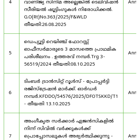
4
വാണിജ്യ സിനിമ അല്ലെങ്കിൽ ടെലിവിഷൻ
Anno
സീരിയൽ ഷൂട്ടിംഗുകൾ നിരോധിക്കൽ.
G.O(Rt)No.363/2025/F&WLD
തീയതി:26.08.2025
ഡെപ്യൂട്ടി റെയിഞ്ച് ഫോറസ്റ്റ്
ഓഫീസർമാരുടെ 3 മാസത്തെ പ്രാഥമിക
5
Anno
പരിശീലനം . ഉത്തരവ് നമ്പർ.Trg 3-
56519/2024 തീയതി:08.10.2025
ടിംബർ ട്രാൻസിറ്റ് റൂൾസ് - പ്രോപ്പർട്ടി
രജിസ്ട്രേഷൻ മാർക്ക്. ഓർഡർ
6
Anno
നമ്പർ.KFDDO/54576/2025/DFOTSKKD/T1
- തീയതി 13.10.2025
അംഗീകൃത സർക്കാർ ഏജൻസികളിൽ
നിന്ന് സിവിൽ വർക്കുകൾക്ക്
7
പ്രൊപ്പോസലുകൾ അഭ്യർത്ഥിക്കുന്നു -
Anno