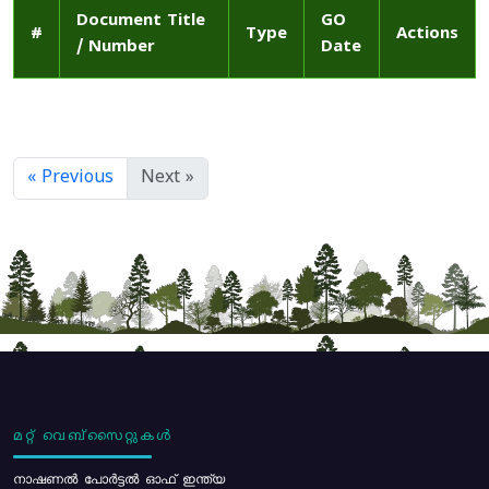
Document Title
GO
#
Type
Actions
/ Number
Date
« Previous
Next »
മറ്റ് വെബ്സൈറ്റുകൾ
നാഷണൽ പോർട്ടൽ ഓഫ് ഇന്ത്യ