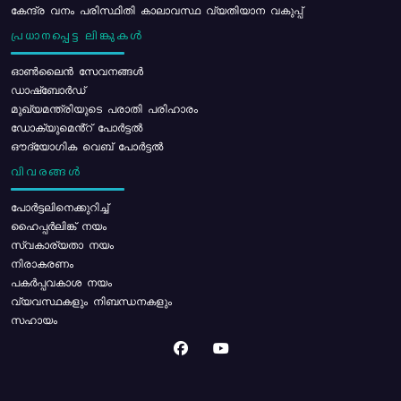
കേന്ദ്ര വനം പരിസ്ഥിതി കാലാവസ്ഥ വ്യതിയാന വകുപ്പ്
പ്രധാനപ്പെട്ട ലിങ്കുകൾ
ഓൺലൈൻ സേവനങ്ങൾ
ഡാഷ്ബോർഡ്
മുഖ്യമന്ത്രിയുടെ പരാതി പരിഹാരം
ഡോക്യുമെൻ്റ് പോർട്ടൽ
ഔദ്യോഗിക വെബ് പോർട്ടൽ
വിവരങ്ങൾ
പോര്‍ട്ടലിനെക്കുറിച്ച്
ഹൈപ്പർലിങ്ക് നയം
സ്വകാര്യതാ നയം
നിരാകരണം
പകർപ്പവകാശ നയം
വ്യവസ്ഥകളും നിബന്ധനകളും
സഹായം