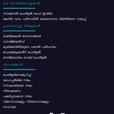
മറ്റ് വെബ്സൈറ്റുകൾ
നാഷണൽ പോർട്ടൽ ഓഫ് ഇന്ത്യ
കേന്ദ്ര വനം പരിസ്ഥിതി കാലാവസ്ഥ വ്യതിയാന വകുപ്പ്
പ്രധാനപ്പെട്ട ലിങ്കുകൾ
ഓൺലൈൻ സേവനങ്ങൾ
ഡാഷ്ബോർഡ്
മുഖ്യമന്ത്രിയുടെ പരാതി പരിഹാരം
ഡോക്യുമെൻ്റ് പോർട്ടൽ
ഔദ്യോഗിക വെബ് പോർട്ടൽ
വിവരങ്ങൾ
പോര്‍ട്ടലിനെക്കുറിച്ച്
ഹൈപ്പർലിങ്ക് നയം
സ്വകാര്യതാ നയം
നിരാകരണം
പകർപ്പവകാശ നയം
വ്യവസ്ഥകളും നിബന്ധനകളും
സഹായം