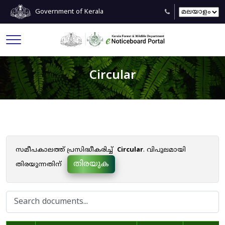
Government of Kerala
Circular
സമീപകാലത്ത് പ്രസിദ്ധീകരിച്ച്
Circular
. വിപുലമായി
തിരയുക
തിരയുന്നതിന്