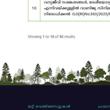
വന്യജീവി സങ്കേതങ്ങൾ, ദേശീയോദ്
10
എന്നിവയ്ക്കുള്ളിൽ വാണിജ്യ സിനി
നിരോധിക്കൽ. G.O(Rt)No.363/2025/
Showing
1
to
10
of
92
results
മറ്റ് വെബ്സൈറ്റുകൾ
പ്രധാന