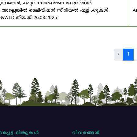
യാനങ്ങൾ, കടുവ സംരക്ഷണ കേന്ദ്രങ്ങൾ
മ അല്ലെങ്കിൽ ടെലിവിഷൻ സീരിയൽ ഷൂട്ടിംഗുകൾ
A
F&WLD തീയതി:26.08.2025
‹
1
പ്പെട്ട ലിങ്കുകൾ
വിവരങ്ങൾ