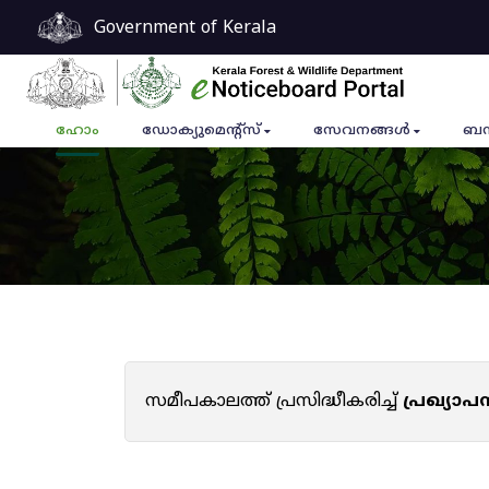
Government of Kerala
ഹോം
ഡോക്യുമെൻ്റ്സ്
സേവനങ്ങൾ
ബന
സമീപകാലത്ത് പ്രസിദ്ധീകരിച്ച്
പ്രഖ്യാ