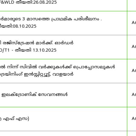
F&WLD തീയതി:26.08.2025
ഫീസർമാരുടെ 3 മാസത്തെ പ്രാഥമിക പരിശീലനം .
A
ീയതി:08.10.2025
ർട്ടി രജിസ്ട്രേഷൻ മാർക്ക്. ഓർഡർ
A
/T1 - തീയതി 13.10.2025
നിന്ന് സിവിൽ വർക്കുകൾക്ക് പ്രൊപ്പോസലുകൾ
A
ട്രെയിനിംഗ് ഇൻസ്റ്റിറ്റ്യൂട്ട്, വാളയാർ
ുടെ ഇലക്ട്രോണിക് സേവനങ്ങൾ
A
 (ഐ എഫ് എസ)
A