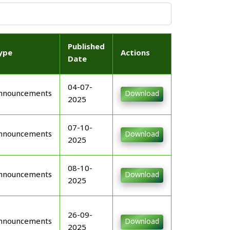
Published
ype
Actions
Date
04-07-
nnouncements
Download
2025
07-10-
nnouncements
Download
2025
08-10-
nnouncements
Download
2025
26-09-
nnouncements
Download
2025