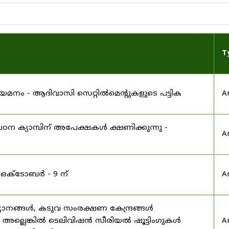
T
 നിയമനം - ആദിവാസി സെറ്റിൽമെന്റുകളുടെ പട്ടിക
A
ഠന ക്യാമ്പിന് അപേക്ഷകൾ ക്ഷണിക്കുന്നു -
A
 ഒക്ടോബർ - 9 ന്
A
യാനങ്ങൾ, കടുവ സംരക്ഷണ കേന്ദ്രങ്ങൾ
മ അല്ലെങ്കിൽ ടെലിവിഷൻ സീരിയൽ ഷൂട്ടിംഗുകൾ
A