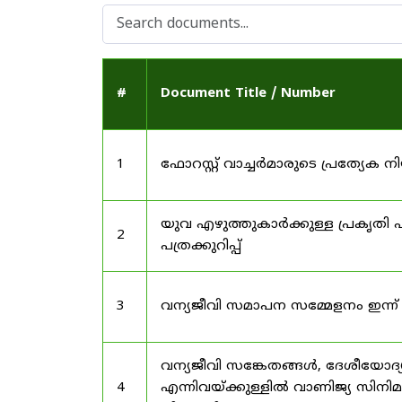
#
Document Title / Number
1
ഫോറസ്റ്റ് വാച്ചർമാരുടെ പ്രത്യേക
യുവ എഴുത്തുകാർക്കുള്ള പ്രകൃതി പ
2
പത്രക്കുറിപ്പ്
3
വന്യജീവി സമാപന സമ്മേളനം ഇന്ന്
വന്യജീവി സങ്കേതങ്ങൾ, ദേശീയോദ്
4
എന്നിവയ്ക്കുള്ളിൽ വാണിജ്യ സിനി