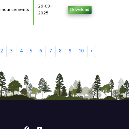
26-09-
nnouncements
Download
2025
2
3
4
5
6
7
8
9
10
›