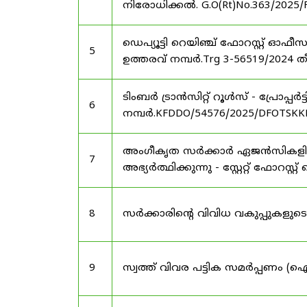
നിരോധിക്കൽ. G.O(Rt)No.363/2025/
ഡെപ്യൂട്ടി റെയിഞ്ച് ഫോറസ്റ്റ് ഓ
5
ഉത്തരവ് നമ്പർ.Trg 3-56519/2024 ത
ടിംബർ ട്രാൻസിറ്റ് റൂൾസ് - പ്രോപ്പ
6
നമ്പർ.KFDDO/54576/2025/DFOTSKKD
അംഗീകൃത സർക്കാർ ഏജൻസികളിൽ 
7
അഭ്യർത്ഥിക്കുന്നു - സ്റ്റേറ്റ് ഫോറസ്റ്റ് 
8
സർക്കാരിന്റെ വിവിധ വകുപ്പുകള
9
സ്വത്ത് വിവര പട്ടിക സമർപ്പണം