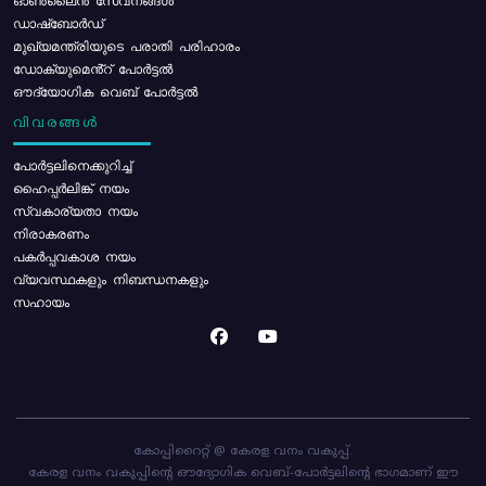
ഓൺലൈൻ സേവനങ്ങൾ
ഡാഷ്ബോർഡ്
മുഖ്യമന്ത്രിയുടെ പരാതി പരിഹാരം
ഡോക്യുമെൻ്റ് പോർട്ടൽ
ഔദ്യോഗിക വെബ് പോർട്ടൽ
വിവരങ്ങൾ
പോര്‍ട്ടലിനെക്കുറിച്ച്
ഹൈപ്പർലിങ്ക് നയം
സ്വകാര്യതാ നയം
നിരാകരണം
പകർപ്പവകാശ നയം
വ്യവസ്ഥകളും നിബന്ധനകളും
സഹായം
കോപ്പിറൈറ്റ് @ കേരള വനം വകുപ്പ്.
കേരള വനം വകുപ്പിന്റെ ഔദ്യോഗിക വെബ്-പോർട്ടലിന്റെ ഭാഗമാണ് ഈ