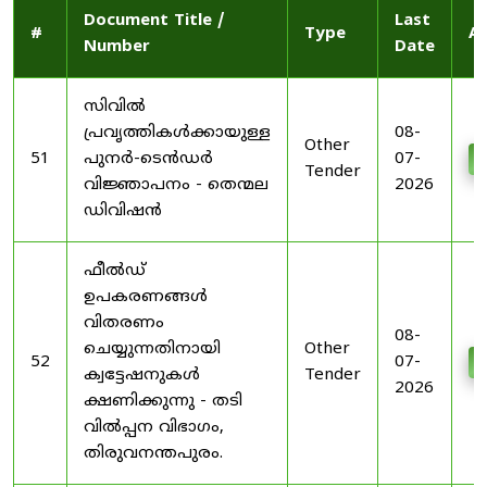
Document Title /
Last
#
Type
Ac
Number
Date
സിവിൽ
പ്രവൃത്തികൾക്കായുള്ള
08-
Other
51
പുനർ-ടെൻഡർ
07-
D
Tender
വിജ്ഞാപനം - തെന്മല
2026
ഡിവിഷൻ
ഫീൽഡ്
ഉപകരണങ്ങൾ
വിതരണം
08-
ചെയ്യുന്നതിനായി
Other
52
07-
D
ക്വട്ടേഷനുകൾ
Tender
2026
ക്ഷണിക്കുന്നു - തടി
വിൽപ്പന വിഭാഗം,
തിരുവനന്തപുരം.