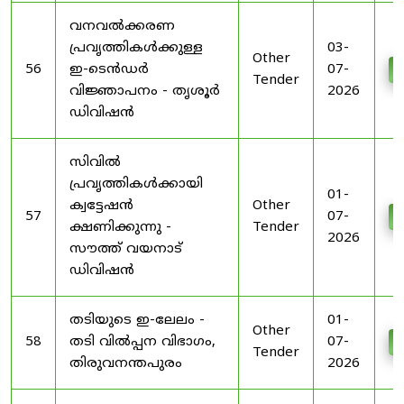
വനവൽക്കരണ
പ്രവൃത്തികൾക്കുള്ള
03-
Other
56
ഇ-ടെൻഡർ
07-
D
Tender
വിജ്ഞാപനം - തൃശൂർ
2026
ഡിവിഷൻ
സിവിൽ
പ്രവൃത്തികൾക്കായി
01-
ക്വട്ടേഷൻ
Other
57
07-
D
ക്ഷണിക്കുന്നു -
Tender
2026
സൗത്ത് വയനാട്
ഡിവിഷൻ
തടിയുടെ ഇ-ലേലം -
01-
Other
58
തടി വിൽപ്പന വിഭാഗം,
07-
D
Tender
തിരുവനന്തപുരം
2026