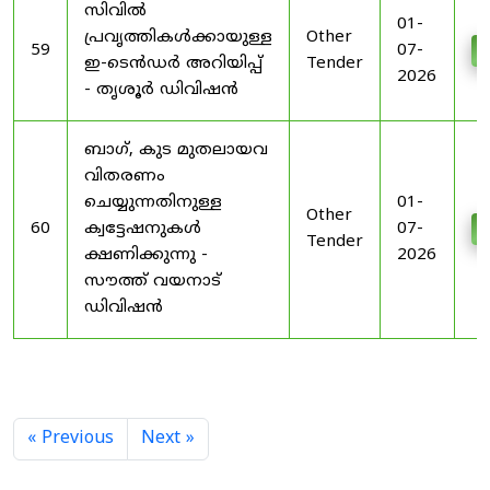
സിവിൽ
01-
പ്രവൃത്തികൾക്കായുള്ള
Other
59
07-
D
ഇ-ടെൻഡർ അറിയിപ്പ്
Tender
2026
- തൃശൂർ ഡിവിഷൻ
ബാഗ്, കുട മുതലായവ
വിതരണം
ചെയ്യുന്നതിനുള്ള
01-
Other
60
ക്വട്ടേഷനുകൾ
07-
D
Tender
ക്ഷണിക്കുന്നു -
2026
സൗത്ത് വയനാട്
ഡിവിഷൻ
« Previous
Next »