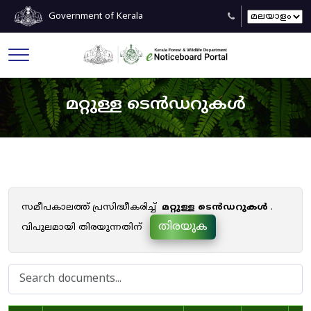
Government of Kerala
മറ്റുള്ള ടെൻഡറുകൾ
സമീപകാലത്ത് പ്രസിദ്ധീകരിച്ച്
മറ്റുള്ള ടെൻഡറുകൾ
.
തിരയുക
വിപുലമായി തിരയുന്നതിന്