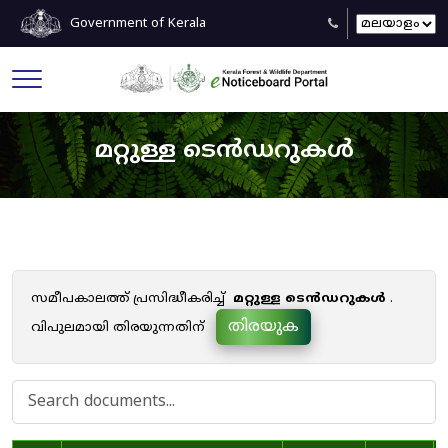
Government of Kerala
മറ്റുള്ള ടെൻഡറുകൾ
സമീപകാലത്ത് പ്രസിദ്ധീകരിച്ച്
മറ്റുള്ള ടെൻഡറുകൾ
.
തിരയുക
വിപുലമായി തിരയുന്നതിന്