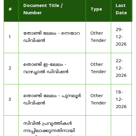
Document Title /
Last
#
Type
Number
Date
29-
തോണ്ടി ലേലം - നെന്മാറ
Other
1
12-
ഡിവിഷൻ
Tender
2026
22-
തൊണ്ടി ഇ-ലേലം -
Other
2
12-
വാഴച്ചാൽ ഡിവിഷൻ
Tender
2026
18-
തൊണ്ടി ലേലം - പുനലൂർ
Other
3
12-
ഡിവിഷൻ
Tender
2026
സിവിൽ പ്രവൃത്തികൾ
നടപ്പിലാക്കുന്നതിനായി