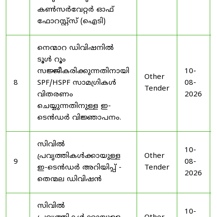
കൺസർവേറ്റർ ഓഫ്
ഫോറസ്റ്റ്സ് (ഐടി)
നെന്മാറ ഡിവിഷനിൽ
ടൂൾ റൂം
സജ്ജീകരിക്കുന്നതിനായി
10-
Other
8
SPF/HSPF സാമഗ്രികൾ
08-
Tender
വിതരണം
2026
ചെയ്യുന്നതിനുള്ള ഇ-
ടെൻഡർ വിജ്ഞാപനം.
സിവിൽ
10-
പ്രവൃത്തികൾക്കായുള്ള
Other
9
08-
ഇ-ടെൻഡർ അറിയിപ്പ് -
Tender
2026
തെന്മല ഡിവിഷൻ
സിവിൽ
10-