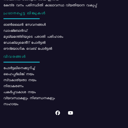
കേന്ദ്ര വനം പരിസ്ഥിതി കാലാവസ്ഥ വ്യതിയാന വകുപ്പ്
പ്രധാനപ്പെട്ട ലിങ്കുകൾ
ഓൺലൈൻ സേവനങ്ങൾ
ഡാഷ്ബോർഡ്
മുഖ്യമന്ത്രിയുടെ പരാതി പരിഹാരം
ഡോക്യുമെൻ്റ് പോർട്ടൽ
ഔദ്യോഗിക വെബ് പോർട്ടൽ
വിവരങ്ങൾ
പോര്‍ട്ടലിനെക്കുറിച്ച്
ഹൈപ്പർലിങ്ക് നയം
സ്വകാര്യതാ നയം
നിരാകരണം
പകർപ്പവകാശ നയം
വ്യവസ്ഥകളും നിബന്ധനകളും
സഹായം