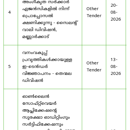
അംഗീകൃത സർക്കാർ
20-
ഏജൻസികളിൽ നിന്ന്
Other
4
08-
പ്രൊപ്പോസൽ
Tender
2026
ക്ഷണിക്കുന്നു - സൈലന്റ്
വാലി ഡിവിഷൻ,
മണ്ണാർക്കാട്
വനംവകുപ്പ്
പ്രവൃത്തികൾക്കായുള്ള
13-
Other
5
ഇ-ടെൻഡർ
08-
Tender
വിജ്ഞാപനം - തെന്മല
2026
ഡിവിഷൻ
ഓൺലൈൻ
സോഫ്റ്റ്‌വെയർ
ആപ്ലിക്കേഷന്റെ
സുരക്ഷാ ഓഡിറ്റിംഗും
സർട്ടിഫിക്കേഷനും