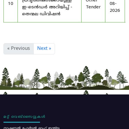
പ്രവൃത്തികൾക്കായുള്ള
Other
10
08-
ഇ-ടെൻഡർ അറിയിപ്പ് -
Tender
2026
തെന്മല ഡിവിഷൻ
« Previous
Next »
മറ്റ് വെബ്സൈറ്റുകൾ
നാഷണൽ പോർട്ടൽ ഓഫ് ഇന്ത്യ