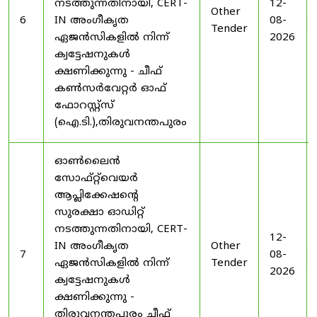
നടത്തുന്നതിനായി, CERT-
12-
Other
6
IN അംഗീകൃത
08-
Tender
ഏജൻസികളിൽ നിന്ന്
2026
ക്വട്ടേഷനുകൾ
ക്ഷണിക്കുന്നു - ചീഫ്
കൺസർവേറ്റർ ഓഫ്
ഫോറസ്റ്റ്സ്
(ഐ.ടി.),തിരുവനന്തപുരം
ഓൺലൈൻ
സോഫ്റ്റ്‌വെയർ
ആപ്ലിക്കേഷന്റെ
സുരക്ഷാ ഓഡിറ്റ്
നടത്തുന്നതിനായി, CERT-
12-
IN അംഗീകൃത
Other
7
08-
ഏജൻസികളിൽ നിന്ന്
Tender
2026
ക്വട്ടേഷനുകൾ
ക്ഷണിക്കുന്നു -
തിരുവനന്തപുരം ചീഫ്