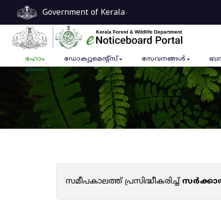
Government of Kerala
ഹോം
ഡോക്യുമെൻ്റ്സ്
സേവനങ്ങൾ
ബന
സമീപകാലത്ത് പ്രസിദ്ധീകരിച്ച്
സർക്കാ