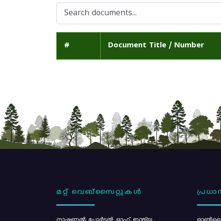
#
Document Title / Number
മറ്റ് വെബ്സൈറ്റുകൾ
പ്രധാന
നാഷണൽ പോർട്ടൽ ഓഫ് ഇന്ത്യ
ഓൺലൈ