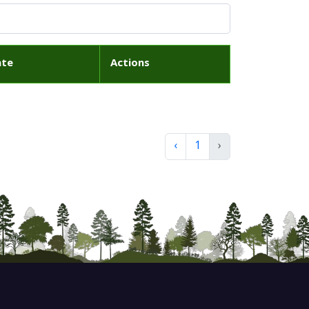
ate
Actions
‹
1
›