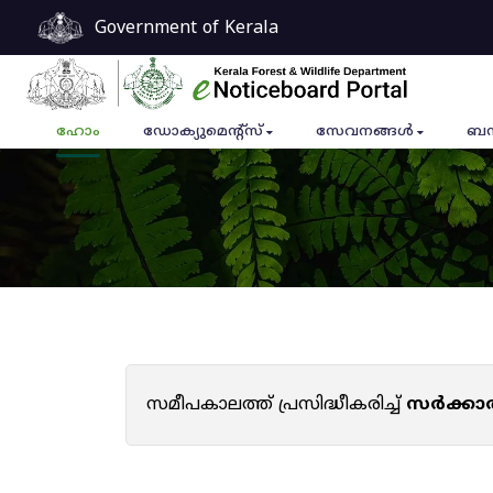
Government of Kerala
ഹോം
ഡോക്യുമെൻ്റ്സ്
സേവനങ്ങൾ
ബന
സമീപകാലത്ത് പ്രസിദ്ധീകരിച്ച്
സർക്കാ