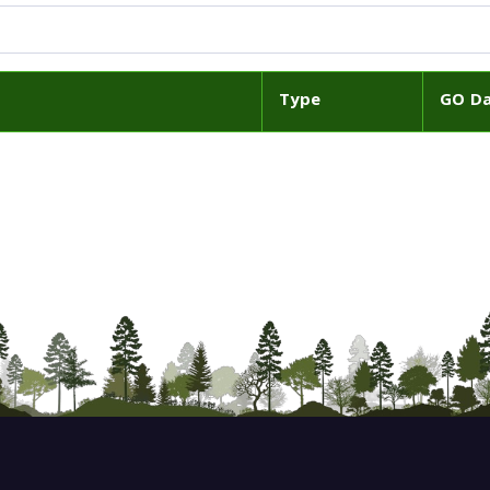
Type
GO D