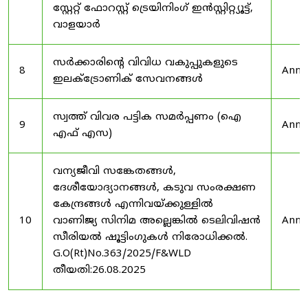
സ്റ്റേറ്റ് ഫോറസ്റ്റ് ട്രെയിനിംഗ് ഇൻസ്റ്റിറ്റ്യൂട്ട്,
വാളയാർ
സർക്കാരിന്റെ വിവിധ വകുപ്പുകളുടെ
8
Anno
ഇലക്ട്രോണിക് സേവനങ്ങൾ
സ്വത്ത് വിവര പട്ടിക സമർപ്പണം (ഐ
9
Anno
എഫ് എസ)
വന്യജീവി സങ്കേതങ്ങൾ,
ദേശീയോദ്യാനങ്ങൾ, കടുവ സംരക്ഷണ
കേന്ദ്രങ്ങൾ എന്നിവയ്ക്കുള്ളിൽ
10
വാണിജ്യ സിനിമ അല്ലെങ്കിൽ ടെലിവിഷൻ
Anno
സീരിയൽ ഷൂട്ടിംഗുകൾ നിരോധിക്കൽ.
G.O(Rt)No.363/2025/F&WLD
തീയതി:26.08.2025