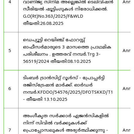
4
വാണിജ്യ സിനിമ അല്ലെങ്കിൽ ടെലിവിഷൻ
Anno
സീരിയൽ ഷൂട്ടിംഗുകൾ നിരോധിക്കൽ.
G.O(Rt)No.363/2025/F&WLD
തീയതി:26.08.2025
ഡെപ്യൂട്ടി റെയിഞ്ച് ഫോറസ്റ്റ്
ഓഫീസർമാരുടെ 3 മാസത്തെ പ്രാഥമിക
5
Anno
പരിശീലനം . ഉത്തരവ് നമ്പർ.Trg 3-
56519/2024 തീയതി:08.10.2025
ടിംബർ ട്രാൻസിറ്റ് റൂൾസ് - പ്രോപ്പർട്ടി
രജിസ്ട്രേഷൻ മാർക്ക്. ഓർഡർ
6
Anno
നമ്പർ.KFDDO/54576/2025/DFOTSKKD/T1
- തീയതി 13.10.2025
അംഗീകൃത സർക്കാർ ഏജൻസികളിൽ
നിന്ന് സിവിൽ വർക്കുകൾക്ക്
7
പ്രൊപ്പോസലുകൾ അഭ്യർത്ഥിക്കുന്നു -
Anno