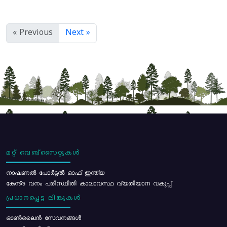
« Previous
Next »
മറ്റ് വെബ്സൈറ്റുകൾ
നാഷണൽ പോർട്ടൽ ഓഫ് ഇന്ത്യ
കേന്ദ്ര വനം പരിസ്ഥിതി കാലാവസ്ഥ വ്യതിയാന വകുപ്പ്
പ്രധാനപ്പെട്ട ലിങ്കുകൾ
ഓൺലൈൻ സേവനങ്ങൾ