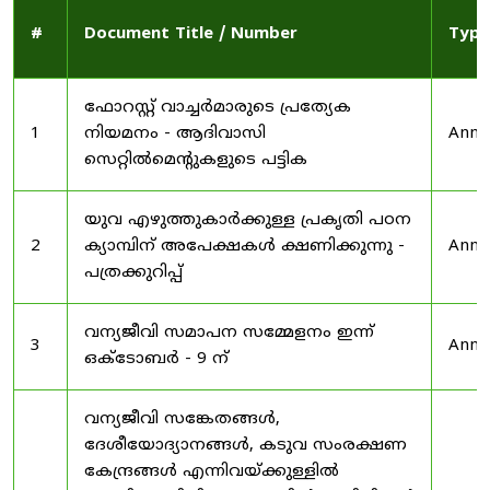
#
Document Title / Number
Type
ഫോറസ്റ്റ് വാച്ചർമാരുടെ പ്രത്യേക
1
നിയമനം - ആദിവാസി
Anno
സെറ്റിൽമെന്റുകളുടെ പട്ടിക
യുവ എഴുത്തുകാർക്കുള്ള പ്രകൃതി പഠന
2
ക്യാമ്പിന് അപേക്ഷകൾ ക്ഷണിക്കുന്നു -
Anno
പത്രക്കുറിപ്പ്
വന്യജീവി സമാപന സമ്മേളനം ഇന്ന്
3
Anno
ഒക്ടോബർ - 9 ന്
വന്യജീവി സങ്കേതങ്ങൾ,
ദേശീയോദ്യാനങ്ങൾ, കടുവ സംരക്ഷണ
കേന്ദ്രങ്ങൾ എന്നിവയ്ക്കുള്ളിൽ