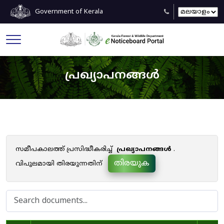
Government of Kerala
പ്രഖ്യാപനങ്ങൾ
സമീപകാലത്ത് പ്രസിദ്ധീകരിച്ച്
പ്രഖ്യാപനങ്ങൾ
.
തിരയുക
വിപുലമായി തിരയുന്നതിന്