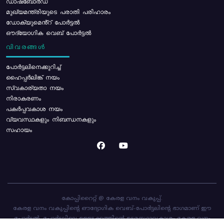
ഡാഷ്ബോർഡ്
മുഖ്യമന്ത്രിയുടെ പരാതി പരിഹാരം
ഡോക്യുമെൻ്റ് പോർട്ടൽ
ഔദ്യോഗിക വെബ് പോർട്ടൽ
വിവരങ്ങൾ
പോര്‍ട്ടലിനെക്കുറിച്ച്
ഹൈപ്പർലിങ്ക് നയം
സ്വകാര്യതാ നയം
നിരാകരണം
പകർപ്പവകാശ നയം
വ്യവസ്ഥകളും നിബന്ധനകളും
സഹായം
കോപ്പിറൈറ്റ് @ കേരള വനം വകുപ്പ്.
കേരള വനം വകുപ്പിന്റെ ഔദ്യോഗിക വെബ്-പോർട്ടലിന്റെ ഭാഗമാണ് ഈ
പോർട്ടൽ. പോർട്ടലിലെ ഉള്ളടക്കത്തിന്റെ ഉടമസ്ഥാവകാശം കേരള വനം