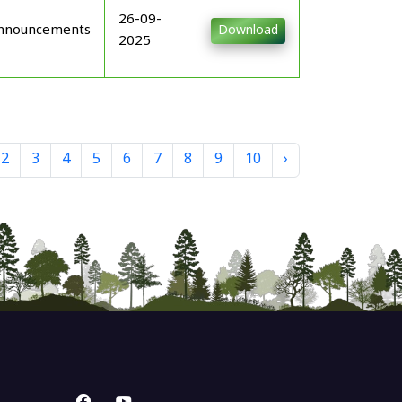
26-09-
nnouncements
Download
2025
2
3
4
5
6
7
8
9
10
›