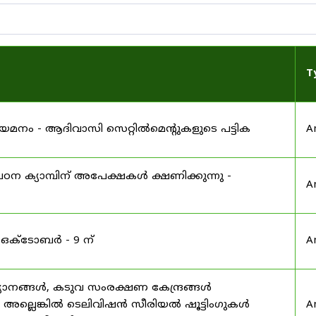
T
 നിയമനം - ആദിവാസി സെറ്റിൽമെന്റുകളുടെ പട്ടിക
A
ഠന ക്യാമ്പിന് അപേക്ഷകൾ ക്ഷണിക്കുന്നു -
A
 ഒക്ടോബർ - 9 ന്
A
യാനങ്ങൾ, കടുവ സംരക്ഷണ കേന്ദ്രങ്ങൾ
മ അല്ലെങ്കിൽ ടെലിവിഷൻ സീരിയൽ ഷൂട്ടിംഗുകൾ
A