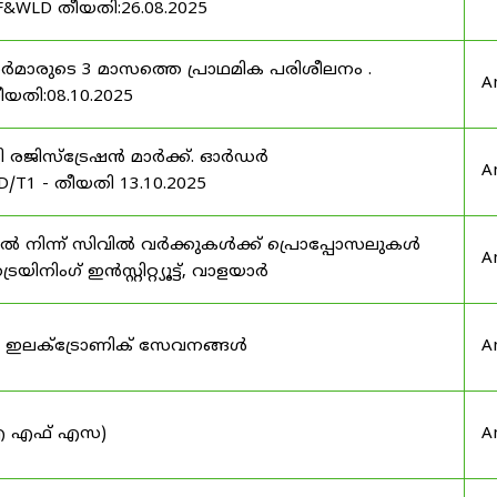
F&WLD തീയതി:26.08.2025
ഫീസർമാരുടെ 3 മാസത്തെ പ്രാഥമിക പരിശീലനം .
A
ീയതി:08.10.2025
ർട്ടി രജിസ്ട്രേഷൻ മാർക്ക്. ഓർഡർ
A
/T1 - തീയതി 13.10.2025
നിന്ന് സിവിൽ വർക്കുകൾക്ക് പ്രൊപ്പോസലുകൾ
A
ട്രെയിനിംഗ് ഇൻസ്റ്റിറ്റ്യൂട്ട്, വാളയാർ
ുടെ ഇലക്ട്രോണിക് സേവനങ്ങൾ
A
 (ഐ എഫ് എസ)
A