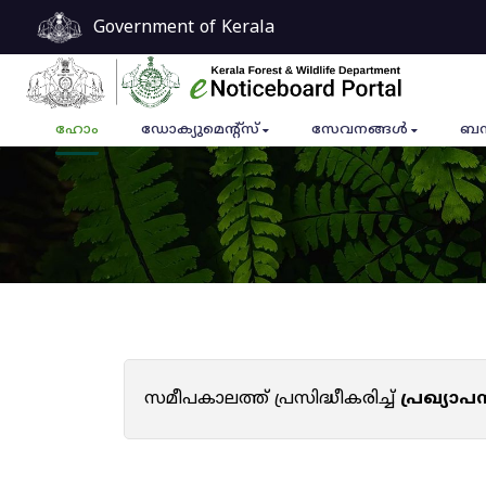
Government of Kerala
ഹോം
ഡോക്യുമെൻ്റ്സ്
സേവനങ്ങൾ
ബന
സമീപകാലത്ത് പ്രസിദ്ധീകരിച്ച്
പ്രഖ്യാ