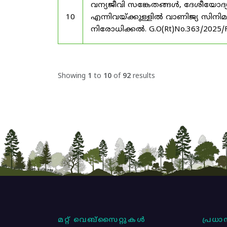
വന്യജീവി സങ്കേതങ്ങൾ, ദേശീയോദ്
10
എന്നിവയ്ക്കുള്ളിൽ വാണിജ്യ സിനി
നിരോധിക്കൽ. G.O(Rt)No.363/2025/
Showing
1
to
10
of
92
results
മറ്റ് വെബ്സൈറ്റുകൾ
പ്രധാന