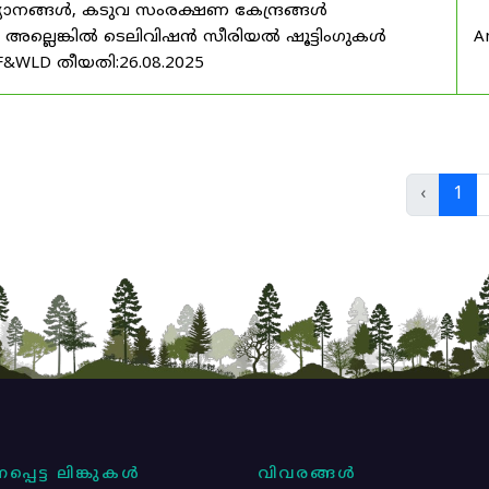
യാനങ്ങൾ, കടുവ സംരക്ഷണ കേന്ദ്രങ്ങൾ
മ അല്ലെങ്കിൽ ടെലിവിഷൻ സീരിയൽ ഷൂട്ടിംഗുകൾ
A
F&WLD തീയതി:26.08.2025
‹
1
പ്പെട്ട ലിങ്കുകൾ
വിവരങ്ങൾ