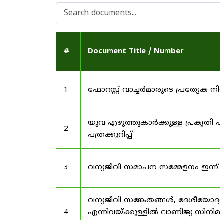
#
Document Title / Number
1
ഫോറസ്റ്റ് വാച്ചർമാരുടെ പ്രത്യേക
യുവ എഴുത്തുകാർക്കുള്ള പ്രകൃതി പ
2
പത്രക്കുറിപ്പ്
3
വന്യജീവി സമാപന സമ്മേളനം ഇന്ന്
വന്യജീവി സങ്കേതങ്ങൾ, ദേശീയോദ്
4
എന്നിവയ്ക്കുള്ളിൽ വാണിജ്യ സിനി