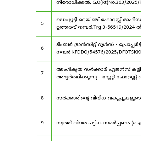
നിരോധിക്കൽ. G.O(Rt)No.363/2025/
ഡെപ്യൂട്ടി റെയിഞ്ച് ഫോറസ്റ്റ് ഓ
5
ഉത്തരവ് നമ്പർ.Trg 3-56519/2024 ത
ടിംബർ ട്രാൻസിറ്റ് റൂൾസ് - പ്രോപ്പ
6
നമ്പർ.KFDDO/54576/2025/DFOTSKKD
അംഗീകൃത സർക്കാർ ഏജൻസികളിൽ 
7
അഭ്യർത്ഥിക്കുന്നു - സ്റ്റേറ്റ് ഫോറസ്റ്റ് 
8
സർക്കാരിന്റെ വിവിധ വകുപ്പുകള
9
സ്വത്ത് വിവര പട്ടിക സമർപ്പണം