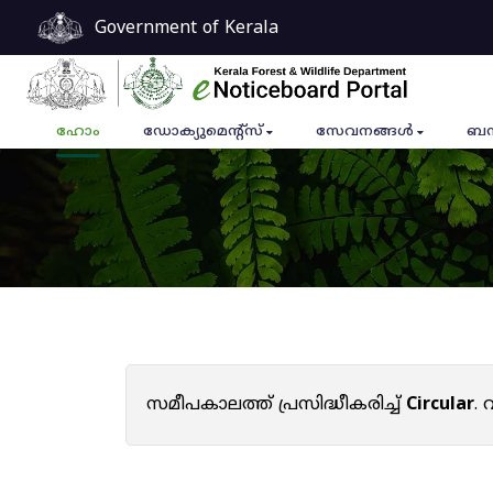
Government of Kerala
ഹോം
ഡോക്യുമെൻ്റ്സ്
സേവനങ്ങൾ
ബന
സമീപകാലത്ത് പ്രസിദ്ധീകരിച്ച്
Circular
.