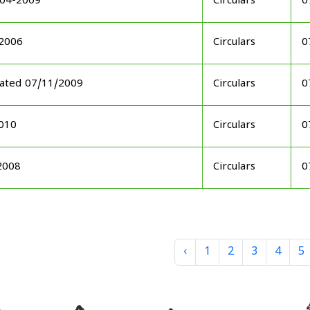
-04-2009
Circulars
0
-2006
Circulars
0
 dated 07/11/2009
Circulars
0
2010
Circulars
0
2008
Circulars
0
‹
1
2
3
4
5