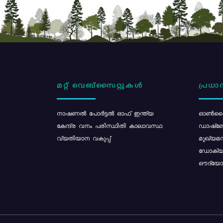
മറ്റ് വെബ്സൈറ്റുകൾ
പ്രധാന
നാഷണൽ പോർട്ടൽ ഓഫ് ഇന്ത്യ
ഓൺലൈ
കേന്ദ്ര വനം പരിസ്ഥിതി കാലാവസ്ഥ
ഡാഷ്ബ
വ്യതിയാന വകുപ്പ്
മുഖ്യമന
ഡോക്യു
ഔദ്യോഗ