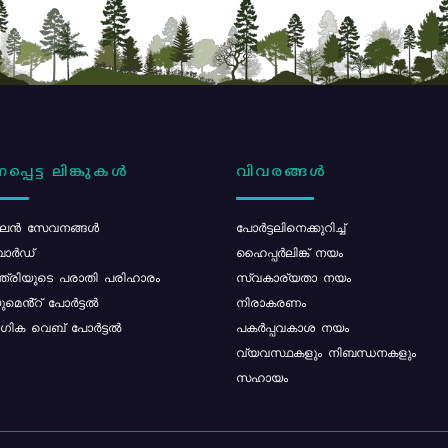
പ്പെട്ട ലിങ്കുകൾ
വിവരങ്ങൾ
ൻ സേവനങ്ങൾ
പോര്‍ട്ടലിനെക്കുറിച്ച്
ോർഡ്
ഹൈപ്പർലിങ്ക് നയം
്ത്രിയുടെ പരാതി പരിഹാരം
സ്വകാര്യതാ നയം
മെൻ്റ് പോർട്ടൽ
നിരാകരണം
ിക വെബ് പോർട്ടൽ
പകർപ്പവകാശ നയം
വ്യവസ്ഥകളും നിബന്ധനകളും
സഹായം