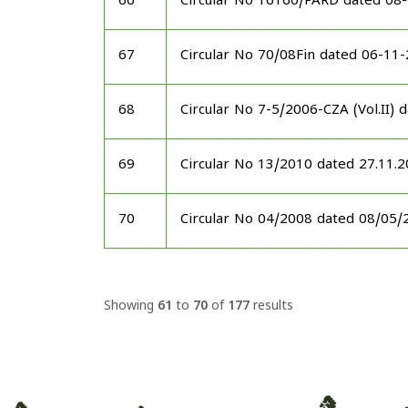
66
Circular No 16160/PARD dated 08
67
Circular No 70/08Fin dated 06-11
68
Circular No 7-5/2006-CZA (Vol.II)
69
Circular No 13/2010 dated 27.11.
70
Circular No 04/2008 dated 08/05/
Showing
61
to
70
of
177
results