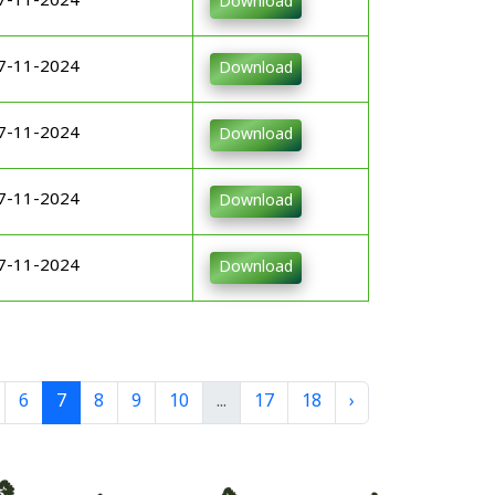
7-11-2024
Download
7-11-2024
Download
7-11-2024
Download
7-11-2024
Download
7-11-2024
Download
6
7
8
9
10
...
17
18
›