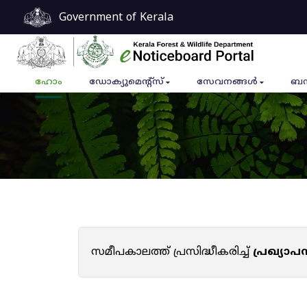
Government of Kerala
ഹോം
ഡോക്യുമെൻ്റ്സ്
സേവനങ്ങൾ
ബന
സമീപകാലത്ത് പ്രസിദ്ധീകരിച്ച്
പ്രഖ്യാ