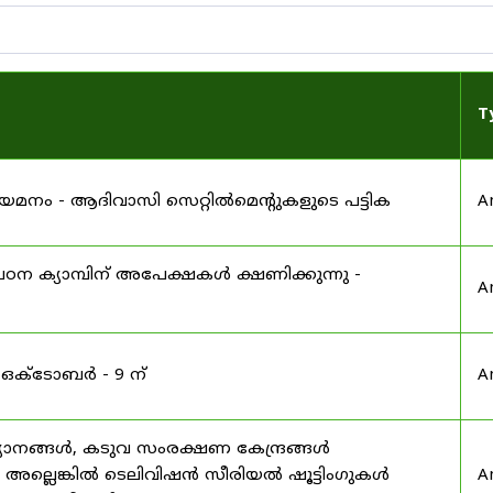
T
 നിയമനം - ആദിവാസി സെറ്റിൽമെന്റുകളുടെ പട്ടിക
A
ഠന ക്യാമ്പിന് അപേക്ഷകൾ ക്ഷണിക്കുന്നു -
A
 ഒക്ടോബർ - 9 ന്
A
യാനങ്ങൾ, കടുവ സംരക്ഷണ കേന്ദ്രങ്ങൾ
മ അല്ലെങ്കിൽ ടെലിവിഷൻ സീരിയൽ ഷൂട്ടിംഗുകൾ
A