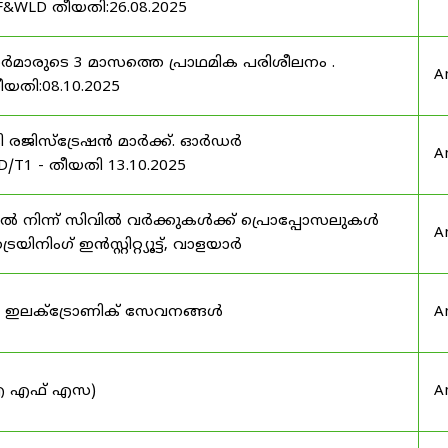
F&WLD തീയതി:26.08.2025
ഫീസർമാരുടെ 3 മാസത്തെ പ്രാഥമിക പരിശീലനം .
A
ീയതി:08.10.2025
ർട്ടി രജിസ്ട്രേഷൻ മാർക്ക്. ഓർഡർ
A
/T1 - തീയതി 13.10.2025
നിന്ന് സിവിൽ വർക്കുകൾക്ക് പ്രൊപ്പോസലുകൾ
A
ട്രെയിനിംഗ് ഇൻസ്റ്റിറ്റ്യൂട്ട്, വാളയാർ
ുടെ ഇലക്ട്രോണിക് സേവനങ്ങൾ
A
 (ഐ എഫ് എസ)
A