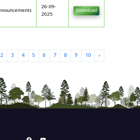
26-09-
nnouncements
Download
2025
2
3
4
5
6
7
8
9
10
›