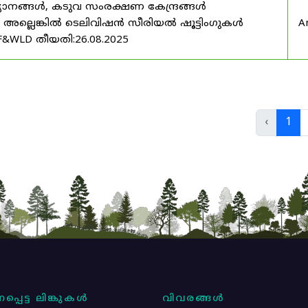
യാനങ്ങൾ, കടുവ സംരക്ഷണ കേന്ദ്രങ്ങൾ
മ അല്ലെങ്കിൽ ടെലിവിഷൻ സീരിയൽ ഷൂട്ടിംഗുകൾ
A
F&WLD തീയതി:26.08.2025
‹
1
പ്പെട്ട ലിങ്കുകൾ
വിവരങ്ങൾ