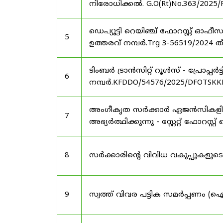
നിരോധിക്കൽ. G.O(Rt)No.363/2025/
ഡെപ്യൂട്ടി റെയിഞ്ച് ഫോറസ്റ്റ് ഓ
5
ഉത്തരവ് നമ്പർ.Trg 3-56519/2024 ത
ടിംബർ ട്രാൻസിറ്റ് റൂൾസ് - പ്രോപ്പ
6
നമ്പർ.KFDDO/54576/2025/DFOTSKKD
അംഗീകൃത സർക്കാർ ഏജൻസികളിൽ 
7
അഭ്യർത്ഥിക്കുന്നു - സ്റ്റേറ്റ് ഫോറസ്റ്റ് 
8
സർക്കാരിന്റെ വിവിധ വകുപ്പുകള
9
സ്വത്ത് വിവര പട്ടിക സമർപ്പണം