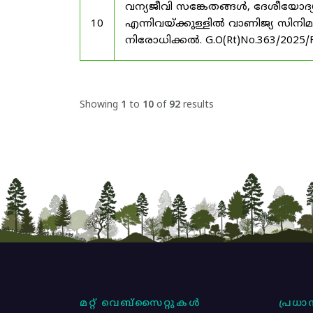
വന്യജീവി സങ്കേതങ്ങൾ, ദേശീയോദ്
10
എന്നിവയ്ക്കുള്ളിൽ വാണിജ്യ സിനി
നിരോധിക്കൽ. G.O(Rt)No.363/2025/
Showing
1
to
10
of
92
results
മറ്റ് വെബ്സൈറ്റുകൾ
പ്രധാന