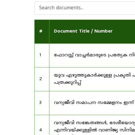
#
Document Title / Number
1
ഫോറസ്റ്റ് വാച്ചർമാരുടെ പ്രത്യേക
യുവ എഴുത്തുകാർക്കുള്ള പ്രകൃതി പ
2
പത്രക്കുറിപ്പ്
3
വന്യജീവി സമാപന സമ്മേളനം ഇന്ന്
വന്യജീവി സങ്കേതങ്ങൾ, ദേശീയോദ്
4
എന്നിവയ്ക്കുള്ളിൽ വാണിജ്യ സിനി