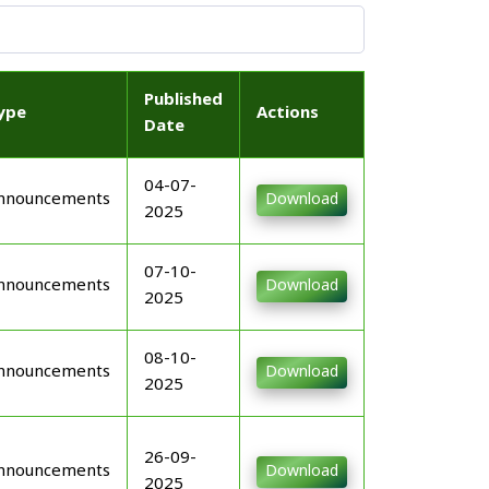
Published
ype
Actions
Date
04-07-
nnouncements
Download
2025
07-10-
nnouncements
Download
2025
08-10-
nnouncements
Download
2025
26-09-
nnouncements
Download
2025