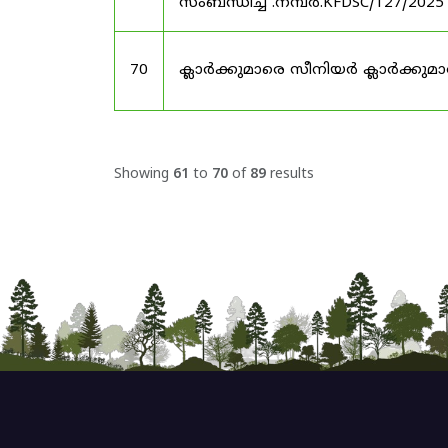
സംബന്ധിച്ച് .നമ്പർ.KFDSC/127/2025
70
ക്ലാർക്കുമാരെ സീനിയർ ക്ലാർക്കുമാ
Showing
61
to
70
of
89
results