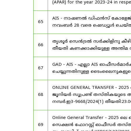
(APAR) for the year 2023-24 in respec
AIS - നാഷണൽ ഡിഫൻസ് കോളേജിലെ
65
നവംബർ 28 വരെ ഷെഡ്യൂൾ ചെയ്‌തു
തൃശൂർ സെൻട്രൽ സർക്കിളിനു കീഴി
66
തീയതി കണക്കാക്കിയുള്ള അന്തിമ സീനി
GAD - AIS - എല്ലാ AIS ഓഫീസർമാർ
67
ചെയ്യുന്നതിനുള്ള ടൈംലൈനുകളുട
ONLINE GENERAL TRANSFER - 20
68
ജൂനിയർ സൂപ്രണ്ട് തസ്തികയുടെ അന്ത
നമ്പർ.ഇ3-9668/2024(1) തീയതി:23.0
Online General Transfer - 2025
69
സെക്ഷൻ ഫോറസ്റ്റ് ഓഫീസർ തസ്തികയു