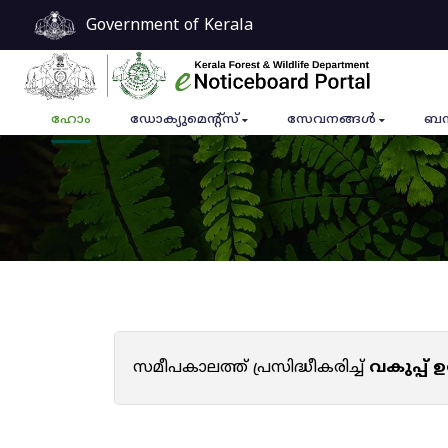
Government of Kerala
ഹോം
ഡോക്യുമെൻ്റ്സ്
സേവനങ്ങൾ
ബന
സമീപകാലത്ത് പ്രസിദ്ധീകരിച്ച്
വകുപ്പ്