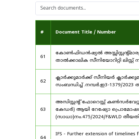
#
Document Title / Number
കോൺഫിഡൻഷ്യൽ അസ്സിസ്റ്റന്റ്മാരു
61
താൽക്കാലിക സീനിയോറിറ്റി ലിസ്റ്റ് 
ക്ലാർക്കുമാർക്ക് സീനിയർ ക്ലാർക്കു
62
സംബന്ധിച്ച് .നമ്പർ.ഇ3-1379/2023 
അസിസ്റ്റന്റ് ഫോറെസ്റ്റ് കൺസർവേറ
63
കേഡർ) ആയി റേഷ്യോ പ്രൊമോഷൻ നൽക
(സാധാ)നം.475/2024/F&WLD തീയ
IFS - Further extension of timelines
64