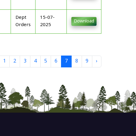
Dept
15-07-
Download
Orders
2025
1
2
3
4
5
6
7
8
9
›