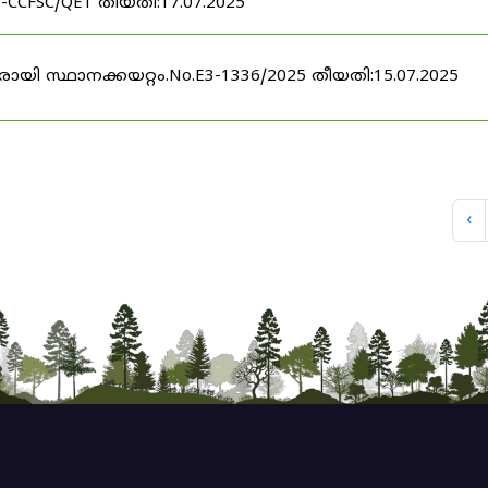
 -CCFSC/QE1 തീയതി:17.07.2025
രായി സ്ഥാനക്കയറ്റം.No.E3-1336/2025 തീയതി:15.07.2025
‹