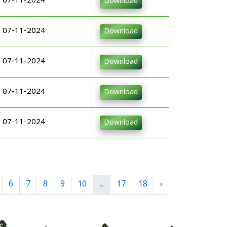
07-11-2024
Download
07-11-2024
Download
07-11-2024
Download
07-11-2024
Download
07-11-2024
Download
6
7
8
9
10
...
17
18
›