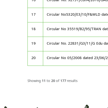
16
Circular No. 92731/Cdn4/2010/GAd
17
Circular No5320/E3/10/F&WLD dat
18
Circular No 35519/B2/95/TRAN da
19
Circular No. 22831/G3/11/G Edu d
20
Circular No 05/2008 dated 23/06/
Showing
11
to
20
of
177
results