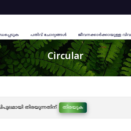
്ധപ്പെടുക
പതിവ് ചോദ്യങ്ങൾ
ജീവനക്കാര്‍ക്കായുള്ള വിവ
Circular
 വിപുലമായി തിരയുന്നതിന്
തിരയുക