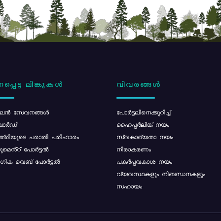
പ്പെട്ട ലിങ്കുകൾ
വിവരങ്ങൾ
ൻ സേവനങ്ങൾ
പോര്‍ട്ടലിനെക്കുറിച്ച്
ോർഡ്
ഹൈപ്പർലിങ്ക് നയം
്ത്രിയുടെ പരാതി പരിഹാരം
സ്വകാര്യതാ നയം
മെൻ്റ് പോർട്ടൽ
നിരാകരണം
ിക വെബ് പോർട്ടൽ
പകർപ്പവകാശ നയം
വ്യവസ്ഥകളും നിബന്ധനകളും
സഹായം