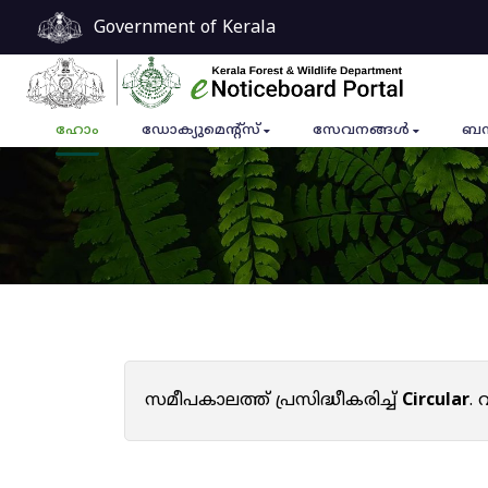
Government of Kerala
ഹോം
ഡോക്യുമെൻ്റ്സ്
സേവനങ്ങൾ
ബന
സമീപകാലത്ത് പ്രസിദ്ധീകരിച്ച്
Circular
.