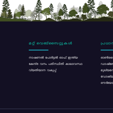
മറ്റ് വെബ്സൈറ്റുകൾ
പ്രധാന
നാഷണൽ പോർട്ടൽ ഓഫ് ഇന്ത്യ
ഓൺലൈ
കേന്ദ്ര വനം പരിസ്ഥിതി കാലാവസ്ഥ
ഡാഷ്ബ
വ്യതിയാന വകുപ്പ്
മുഖ്യമന
ഡോക്യു
ഔദ്യോഗ