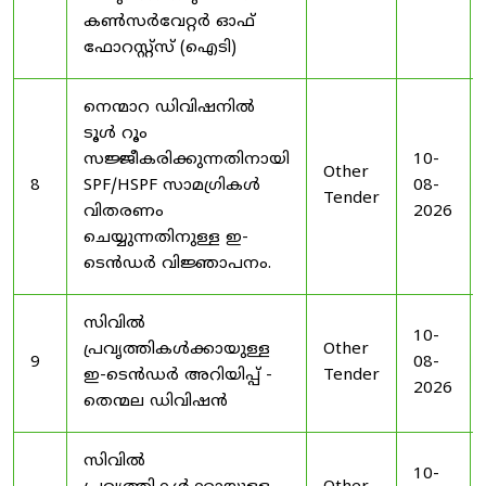
കൺസർവേറ്റർ ഓഫ്
ഫോറസ്റ്റ്സ് (ഐടി)
നെന്മാറ ഡിവിഷനിൽ
ടൂൾ റൂം
സജ്ജീകരിക്കുന്നതിനായി
10-
Other
8
SPF/HSPF സാമഗ്രികൾ
08-
Tender
വിതരണം
2026
ചെയ്യുന്നതിനുള്ള ഇ-
ടെൻഡർ വിജ്ഞാപനം.
സിവിൽ
10-
പ്രവൃത്തികൾക്കായുള്ള
Other
9
08-
ഇ-ടെൻഡർ അറിയിപ്പ് -
Tender
2026
തെന്മല ഡിവിഷൻ
സിവിൽ
10-