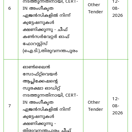
നടത്തുന്നതിനായി, CERT-
12-
Other
6
IN അംഗീകൃത
08-
Tender
ഏജൻസികളിൽ നിന്ന്
2026
ക്വട്ടേഷനുകൾ
ക്ഷണിക്കുന്നു - ചീഫ്
കൺസർവേറ്റർ ഓഫ്
ഫോറസ്റ്റ്സ്
(ഐ.ടി.),തിരുവനന്തപുരം
ഓൺലൈൻ
സോഫ്റ്റ്‌വെയർ
ആപ്ലിക്കേഷന്റെ
സുരക്ഷാ ഓഡിറ്റ്
നടത്തുന്നതിനായി, CERT-
12-
IN അംഗീകൃത
Other
7
08-
ഏജൻസികളിൽ നിന്ന്
Tender
2026
ക്വട്ടേഷനുകൾ
ക്ഷണിക്കുന്നു -
തിരുവനന്തപുരം ചീഫ്