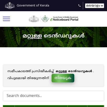
Government of Kerala
മറ്റുള്ള ടെൻഡറുകൾ
സമീപകാലത്ത് പ്രസിദ്ധീകരിച്ച്
മറ്റുള്ള ടെൻഡറുകൾ
.
തിരയുക
വിപുലമായി തിരയുന്നതിന്