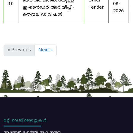
പ്രവൃത്തികൾക്കായുള്ള
Other
10
08-
ഇ-ടെൻഡർ അറിയിപ്പ് -
Tender
2026
തെന്മല ഡിവിഷൻ
« Previous
Next »
മറ്റ് വെബ്സൈറ്റുകൾ
നാഷണൽ പോർട്ടൽ ഓഫ് ഇന്ത്യ