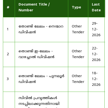
Document Title /
Last
#
Type
Number
Date
29-
തോണ്ടി ലേലം - നെന്മാറ
Other
1
12-
ഡിവിഷൻ
Tender
2026
22-
തൊണ്ടി ഇ-ലേലം -
Other
2
12-
വാഴച്ചാൽ ഡിവിഷൻ
Tender
2026
18-
തൊണ്ടി ലേലം - പുനലൂർ
Other
3
12-
ഡിവിഷൻ
Tender
2026
സിവിൽ പ്രവൃത്തികൾ
നടപ്പിലാക്കുന്നതിനായി