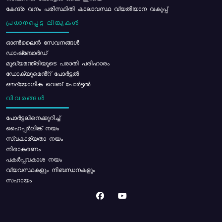
കേന്ദ്ര വനം പരിസ്ഥിതി കാലാവസ്ഥ വ്യതിയാന വകുപ്പ്
പ്രധാനപ്പെട്ട ലിങ്കുകൾ
ഓൺലൈൻ സേവനങ്ങൾ
ഡാഷ്ബോർഡ്
മുഖ്യമന്ത്രിയുടെ പരാതി പരിഹാരം
ഡോക്യുമെൻ്റ് പോർട്ടൽ
ഔദ്യോഗിക വെബ് പോർട്ടൽ
വിവരങ്ങൾ
പോര്‍ട്ടലിനെക്കുറിച്ച്
ഹൈപ്പർലിങ്ക് നയം
സ്വകാര്യതാ നയം
നിരാകരണം
പകർപ്പവകാശ നയം
വ്യവസ്ഥകളും നിബന്ധനകളും
സഹായം