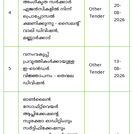
അംഗീകൃത സർക്കാർ
20-
ഏജൻസികളിൽ നിന്ന്
Other
4
08-
പ്രൊപ്പോസൽ
Tender
2026
ക്ഷണിക്കുന്നു - സൈലന്റ്
വാലി ഡിവിഷൻ,
മണ്ണാർക്കാട്
വനംവകുപ്പ്
പ്രവൃത്തികൾക്കായുള്ള
13-
Other
5
ഇ-ടെൻഡർ
08-
Tender
വിജ്ഞാപനം - തെന്മല
2026
ഡിവിഷൻ
ഓൺലൈൻ
സോഫ്റ്റ്‌വെയർ
ആപ്ലിക്കേഷന്റെ
സുരക്ഷാ ഓഡിറ്റിംഗും
സർട്ടിഫിക്കേഷനും