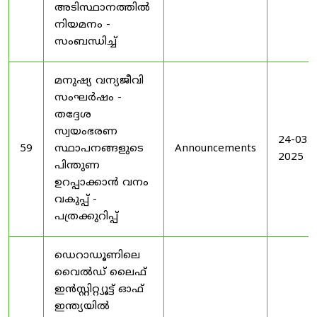
അടിസ്ഥാനത്തിൽ
നിയമനം -
സംബന്ധിച്ച്
മനുഷ്യ വന്യജീവി
സംഘർഷം -
തദ്ദേശ
സ്വയംഭരണ
24-03-
59
സ്ഥാപനങ്ങളുടെ
Announcements
2025
പിന്തുണ
ഉറപ്പാക്കാൻ വനം
വകുപ്പ് -
പത്രക്കുറിപ്പ്
ഡെറാഡൂണിലെ
വൈൽഡ് ലൈഫ്
ഇൻസ്റ്റിറ്റ്യൂട്ട് ഓഫ്
ഇന്ത്യയിൽ