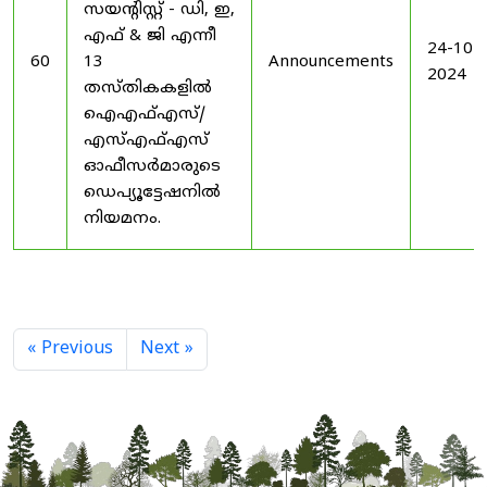
സയൻ്റിസ്റ്റ് - ഡി, ഇ,
എഫ് & ജി എന്നീ
24-10-
60
13
Announcements
2024
തസ്തികകളിൽ
ഐഎഫ്എസ്/
എസ്എഫ്എസ്
ഓഫീസർമാരുടെ
ഡെപ്യൂട്ടേഷനിൽ
നിയമനം.
« Previous
Next »