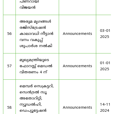
പിണറായി
വിജയൻ
അരുമ മൃഗങ്ങൾ
രജിസ്‌ട്രേഷൻ
03-01-
56
കാലാവധി നീട്ടാൻ
Announcements
2025
വനം വകുപ്പ്
ശുപാർശ നൽകി
മുഖ്യമന്ത്രിയുടെ
01-01-
57
ഫോറസ്റ്റ് മെഡൽ
Announcements
2025
വിതരണം 4 ന്
മെമ്പർ സെക്രട്ടറി,
സെൻട്രൽ സൂ
അതോറിറ്റി,
ന്യൂഡൽഹി,
14-11-
58
Announcements
ഡെപ്യൂട്ടേഷൻ
2024