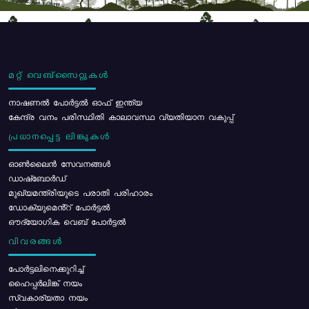
മറ്റ് വെബ്സൈറ്റുകൾ
നാഷണൽ പോർട്ടൽ ഓഫ് ഇന്ത്യ
കേന്ദ്ര വനം പരിസ്ഥിതി കാലാവസ്ഥ വ്യതിയാന വകുപ്പ്
പ്രധാനപ്പെട്ട ലിങ്കുകൾ
ഓൺലൈൻ സേവനങ്ങൾ
ഡാഷ്ബോർഡ്
മുഖ്യമന്ത്രിയുടെ പരാതി പരിഹാരം
ഡോക്യുമെൻ്റ് പോർട്ടൽ
ഔദ്യോഗിക വെബ് പോർട്ടൽ
വിവരങ്ങൾ
പോര്‍ട്ടലിനെക്കുറിച്ച്
ഹൈപ്പർലിങ്ക് നയം
സ്വകാര്യതാ നയം