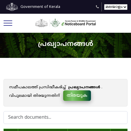
Government of Kerala
പ്രഖ്യാപനങ്ങൾ
സമീപകാലത്ത് പ്രസിദ്ധീകരിച്ച്
പ്രഖ്യാപനങ്ങൾ
.
തിരയുക
വിപുലമായി തിരയുന്നതിന്