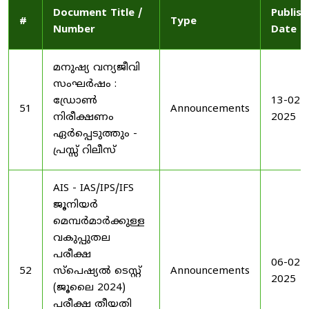
Document Title /
Publis
#
Type
Number
Date
മനുഷ്യ വന്യജീവി
സംഘർഷം :
ഡ്രോൺ
13-02-
51
Announcements
നിരീക്ഷണം
2025
ഏർപ്പെടുത്തും -
പ്രസ്സ് റിലീസ്
AIS - IAS/IPS/IFS
ജൂനിയർ
മെമ്പർമാർക്കുള്ള
വകുപ്പുതല
പരീക്ഷ
06-02-
52
സ്പെഷ്യൽ ടെസ്റ്റ്
Announcements
2025
(ജൂലൈ 2024)
പരീക്ഷ തീയതി