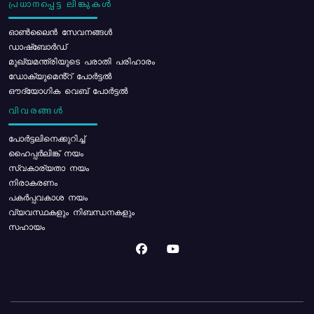
പ്രധാനപ്പെട്ട ലിങ്കുകൾ
ഓൺലൈൻ സേവനങ്ങൾ
ഡാഷ്ബോർഡ്
മുഖ്യമന്ത്രിയുടെ പരാതി പരിഹാരം
ഡോക്യുമെൻ്റ് പോർട്ടൽ
ഔദ്യോഗിക വെബ് പോർട്ടൽ
വിവരങ്ങൾ
പോര്‍ട്ടലിനെക്കുറിച്ച്
ഹൈപ്പർലിങ്ക് നയം
സ്വകാര്യതാ നയം
നിരാകരണം
പകർപ്പവകാശ നയം
വ്യവസ്ഥകളും നിബന്ധനകളും
സഹായം