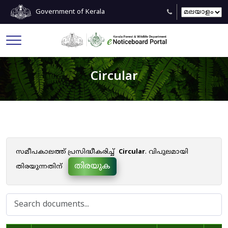
Government of Kerala
Circular
സമീപകാലത്ത് പ്രസിദ്ധീകരിച്ച്
Circular
. വിപുലമായി
തിരയുക
തിരയുന്നതിന്