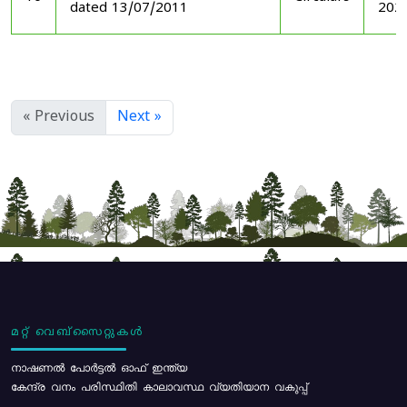
dated 13/07/2011
202
« Previous
Next »
മറ്റ് വെബ്സൈറ്റുകൾ
നാഷണൽ പോർട്ടൽ ഓഫ് ഇന്ത്യ
കേന്ദ്ര വനം പരിസ്ഥിതി കാലാവസ്ഥ വ്യതിയാന വകുപ്പ്