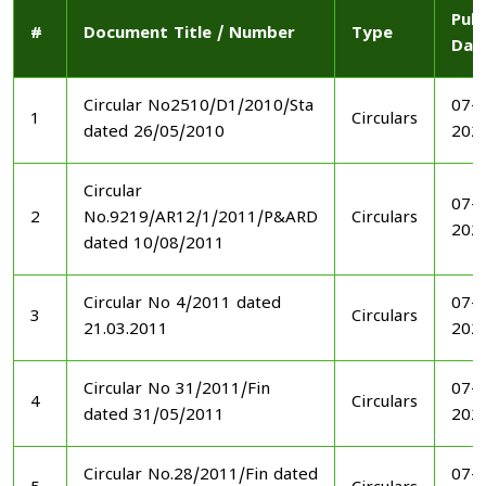
Publ
#
Document Title / Number
Type
Dat
Circular No2510/D1/2010/Sta
07-1
1
Circulars
dated 26/05/2010
202
Circular
07-1
2
No.9219/AR12/1/2011/P&ARD
Circulars
202
dated 10/08/2011
Circular No 4/2011 dated
07-1
3
Circulars
21.03.2011
202
Circular No 31/2011/Fin
07-1
4
Circulars
dated 31/05/2011
202
Circular No.28/2011/Fin dated
07-1