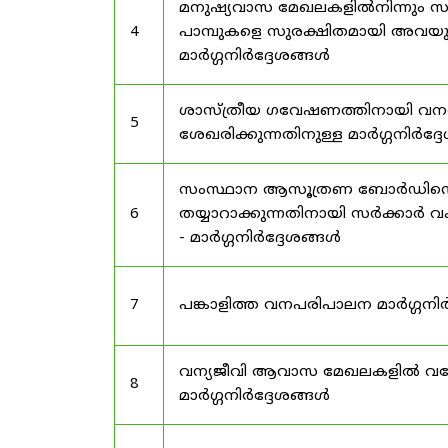
മനുഷ്യവാസ മേഖലകളിൽനിന്നും സർട
4
പാമ്പുകളെ സുരക്ഷിതമായി അവയു
മാർഗ്ഗനിർദ്ദേശങ്ങൾ
ശാസ്ത്രീയ ഗവേഷണത്തിനായി വന
5
ശേഖരിക്കുന്നതിനുള്ള മാർഗ്ഗനിർദ്
സംസ്ഥാന ആസൂത്രണ ബോർഡിൻ്റെ പി
6
തയ്യാറാക്കുന്നതിനായി സർക്കാ
- മാർഗ്ഗനിർദ്ദേശങ്ങൾ
7
പങ്കാളിത്ത വനപരിപാലന മാർഗ്ഗനിർ
വന്യജീവി ആവാസ മേഖലകളിൽ വനേത
8
മാർഗ്ഗനിർദ്ദേശങ്ങൾ