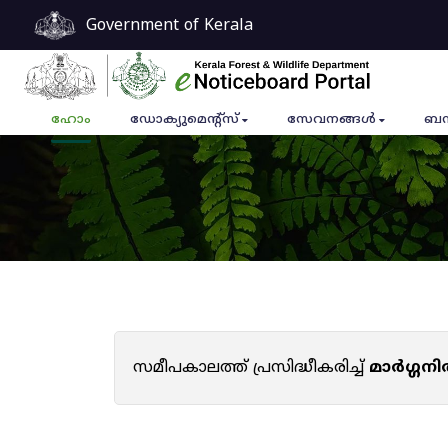
Government of Kerala
ഹോം
ഡോക്യുമെൻ്റ്സ്
സേവനങ്ങൾ
ബന
സമീപകാലത്ത് പ്രസിദ്ധീകരിച്ച്
മാർഗ്ഗനി