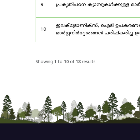
9
പ്രകൃതിപഠന ക്യാമ്പുകൾക്കുള്ള മാർ
ഇലക്‌ട്രോണിക്‌സ്, ഐടി ഉപകരണങ്
10
മാർഗ്ഗനിർദ്ദേശങ്ങൾ പരിഷ്‌കരിച്ച ഉ
Showing
1
to
10
of
18
results