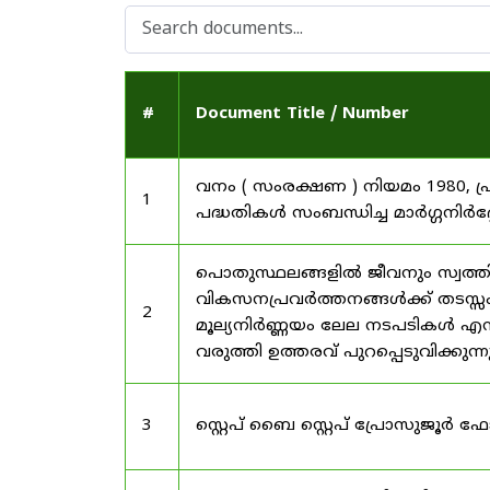
#
Document Title / Number
വനം ( സംരക്ഷണ ) നിയമം 1980, പ
1
പദ്ധതികൾ സംബന്ധിച്ച മാർഗ്ഗനിർദ
പൊതുസ്ഥലങ്ങളിൽ ജീവനും സ്വത്ത
വികസനപ്രവർത്തനങ്ങൾക്ക് തടസ്സം സ
2
മൂല്യനിർണ്ണയം ലേല നടപടികൾ എന്
വരുത്തി ഉത്തരവ് പുറപ്പെടുവിക്കുന്
3
സ്റ്റെപ് ബൈ സ്റ്റെപ് പ്രോസുജൂർ 