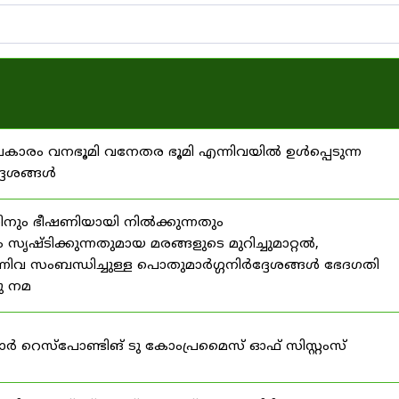
്രകാരം വനഭൂമി വനേതര ഭൂമി എന്നിവയിൽ ഉൾപ്പെടുന്ന
്ദേശങ്ങൾ
ിനും ഭീഷണിയായി നിൽക്കുന്നതും
ൃഷ്ടിക്കുന്നതുമായ മരങ്ങളുടെ മുറിച്ചുമാറ്റൽ,
നിവ സംബന്ധിച്ചുള്ള പൊതുമാർഗ്ഗനിർദ്ദേശങ്ങൾ ഭേദഗതി
നു നമ
ഫോർ റെസ്‌പോണ്ടിങ് ടു കോംപ്രമൈസ് ഓഫ് സിസ്റ്റംസ്