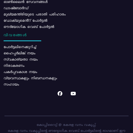
ഓൺലൈൻ സേവനങ്ങൾ
ഡാഷ്ബോർഡ്
മുഖ്യമന്ത്രിയുടെ പരാതി പരിഹാരം
ഡോക്യുമെൻ്റ് പോർട്ടൽ
ഔദ്യോഗിക വെബ് പോർട്ടൽ
വിവരങ്ങൾ
പോര്‍ട്ടലിനെക്കുറിച്ച്
ഹൈപ്പർലിങ്ക് നയം
സ്വകാര്യതാ നയം
നിരാകരണം
പകർപ്പവകാശ നയം
വ്യവസ്ഥകളും നിബന്ധനകളും
സഹായം
കോപ്പിറൈറ്റ് @ കേരള വനം വകുപ്പ്.
കേരള വനം വകുപ്പിന്റെ ഔദ്യോഗിക വെബ്-പോർട്ടലിന്റെ ഭാഗമാണ് ഈ