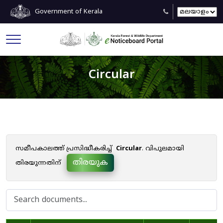
Government of Kerala
Circular
സമീപകാലത്ത് പ്രസിദ്ധീകരിച്ച്
Circular
. വിപുലമായി
തിരയുക
തിരയുന്നതിന്