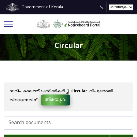
Government of Kerala
Circular
സമീപകാലത്ത് പ്രസിദ്ധീകരിച്ച്
Circular
. വിപുലമായി
തിരയുക
തിരയുന്നതിന്