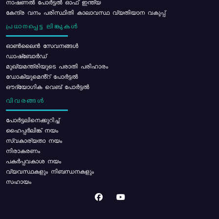
നാഷണൽ പോർട്ടൽ ഓഫ് ഇന്ത്യ
കേന്ദ്ര വനം പരിസ്ഥിതി കാലാവസ്ഥ വ്യതിയാന വകുപ്പ്
പ്രധാനപ്പെട്ട ലിങ്കുകൾ
ഓൺലൈൻ സേവനങ്ങൾ
ഡാഷ്ബോർഡ്
മുഖ്യമന്ത്രിയുടെ പരാതി പരിഹാരം
ഡോക്യുമെൻ്റ് പോർട്ടൽ
ഔദ്യോഗിക വെബ് പോർട്ടൽ
വിവരങ്ങൾ
പോര്‍ട്ടലിനെക്കുറിച്ച്
ഹൈപ്പർലിങ്ക് നയം
സ്വകാര്യതാ നയം
നിരാകരണം
പകർപ്പവകാശ നയം
വ്യവസ്ഥകളും നിബന്ധനകളും
സഹായം