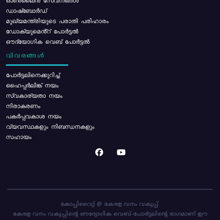
ഓൺലൈൻ സേവനങ്ങൾ
ഡാഷ്ബോർഡ്
മുഖ്യമന്ത്രിയുടെ പരാതി പരിഹാരം
ഡോക്യുമെൻ്റ് പോർട്ടൽ
ഔദ്യോഗിക വെബ് പോർട്ടൽ
വിവരങ്ങൾ
പോര്‍ട്ടലിനെക്കുറിച്ച്
ഹൈപ്പർലിങ്ക് നയം
സ്വകാര്യതാ നയം
നിരാകരണം
പകർപ്പവകാശ നയം
വ്യവസ്ഥകളും നിബന്ധനകളും
സഹായം
കോപ്പിറൈറ്റ് @ കേരള വനം വകുപ്പ്.
കേരള വനം വകുപ്പിന്റെ ഔദ്യോഗിക വെബ്-പോർട്ടലിന്റെ ഭാഗമാണ് ഈ