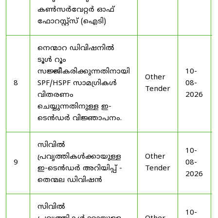
കൺസർവേറ്റർ ഓഫ്
ഫോറസ്റ്റ്സ് (ഐടി)
നെന്മാറ ഡിവിഷനിൽ
ടൂൾ റൂം
സജ്ജീകരിക്കുന്നതിനായി
10-
Other
8
SPF/HSPF സാമഗ്രികൾ
08-
Tender
വിതരണം
2026
ചെയ്യുന്നതിനുള്ള ഇ-
ടെൻഡർ വിജ്ഞാപനം.
സിവിൽ
10-
പ്രവൃത്തികൾക്കായുള്ള
Other
9
08-
ഇ-ടെൻഡർ അറിയിപ്പ് -
Tender
2026
തെന്മല ഡിവിഷൻ
സിവിൽ
10-