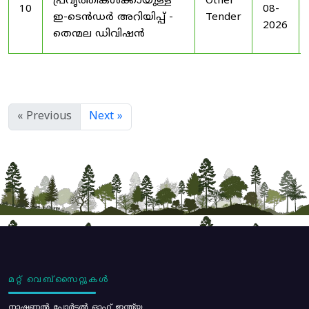
പ്രവൃത്തികൾക്കായുള്ള
Other
10
08-
ഇ-ടെൻഡർ അറിയിപ്പ് -
Tender
2026
തെന്മല ഡിവിഷൻ
« Previous
Next »
മറ്റ് വെബ്സൈറ്റുകൾ
നാഷണൽ പോർട്ടൽ ഓഫ് ഇന്ത്യ