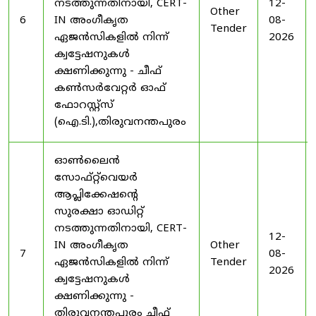
നടത്തുന്നതിനായി, CERT-
12-
Other
6
IN അംഗീകൃത
08-
Tender
ഏജൻസികളിൽ നിന്ന്
2026
ക്വട്ടേഷനുകൾ
ക്ഷണിക്കുന്നു - ചീഫ്
കൺസർവേറ്റർ ഓഫ്
ഫോറസ്റ്റ്സ്
(ഐ.ടി.),തിരുവനന്തപുരം
ഓൺലൈൻ
സോഫ്റ്റ്‌വെയർ
ആപ്ലിക്കേഷന്റെ
സുരക്ഷാ ഓഡിറ്റ്
നടത്തുന്നതിനായി, CERT-
12-
IN അംഗീകൃത
Other
7
08-
ഏജൻസികളിൽ നിന്ന്
Tender
2026
ക്വട്ടേഷനുകൾ
ക്ഷണിക്കുന്നു -
തിരുവനന്തപുരം ചീഫ്