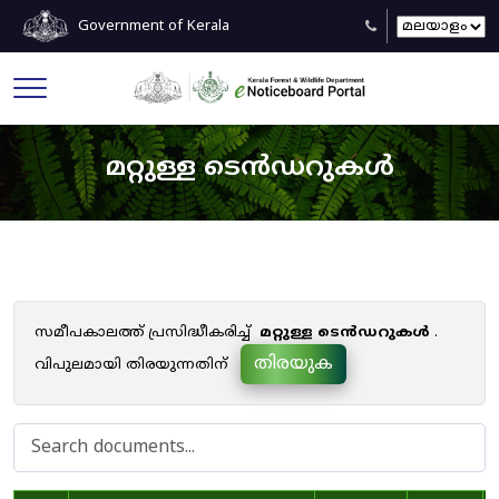
Government of Kerala
മറ്റുള്ള ടെൻഡറുകൾ
സമീപകാലത്ത് പ്രസിദ്ധീകരിച്ച്
മറ്റുള്ള ടെൻഡറുകൾ
.
തിരയുക
വിപുലമായി തിരയുന്നതിന്