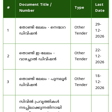
Document Title /
Last
#
Type
Number
Date
29-
തോണ്ടി ലേലം - നെന്മാറ
Other
1
12-
ഡിവിഷൻ
Tender
2026
22-
തൊണ്ടി ഇ-ലേലം -
Other
2
12-
വാഴച്ചാൽ ഡിവിഷൻ
Tender
2026
18-
തൊണ്ടി ലേലം - പുനലൂർ
Other
3
12-
ഡിവിഷൻ
Tender
2026
സിവിൽ പ്രവൃത്തികൾ
നടപ്പിലാക്കുന്നതിനായി