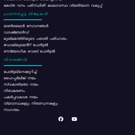
കേന്ദ്ര വനം പരിസ്ഥിതി കാലാവസ്ഥ വ്യതിയാന വകുപ്പ്
പ്രധാനപ്പെട്ട ലിങ്കുകൾ
ഓൺലൈൻ സേവനങ്ങൾ
ഡാഷ്ബോർഡ്
മുഖ്യമന്ത്രിയുടെ പരാതി പരിഹാരം
ഡോക്യുമെൻ്റ് പോർട്ടൽ
ഔദ്യോഗിക വെബ് പോർട്ടൽ
വിവരങ്ങൾ
പോര്‍ട്ടലിനെക്കുറിച്ച്
ഹൈപ്പർലിങ്ക് നയം
സ്വകാര്യതാ നയം
നിരാകരണം
പകർപ്പവകാശ നയം
വ്യവസ്ഥകളും നിബന്ധനകളും
സഹായം