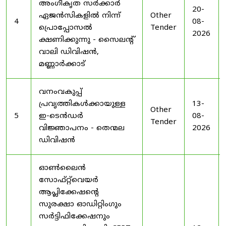
അംഗീകൃത സർക്കാർ
20-
ഏജൻസികളിൽ നിന്ന്
Other
4
08-
പ്രൊപ്പോസൽ
Tender
2026
ക്ഷണിക്കുന്നു - സൈലന്റ്
വാലി ഡിവിഷൻ,
മണ്ണാർക്കാട്
വനംവകുപ്പ്
പ്രവൃത്തികൾക്കായുള്ള
13-
Other
5
ഇ-ടെൻഡർ
08-
Tender
വിജ്ഞാപനം - തെന്മല
2026
ഡിവിഷൻ
ഓൺലൈൻ
സോഫ്റ്റ്‌വെയർ
ആപ്ലിക്കേഷന്റെ
സുരക്ഷാ ഓഡിറ്റിംഗും
സർട്ടിഫിക്കേഷനും