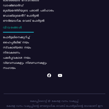
ഓൺലൈൻ സേവനങ്ങൾ
ഡാഷ്ബോർഡ്
മുഖ്യമന്ത്രിയുടെ പരാതി പരിഹാരം
ഡോക്യുമെൻ്റ് പോർട്ടൽ
ഔദ്യോഗിക വെബ് പോർട്ടൽ
വിവരങ്ങൾ
പോര്‍ട്ടലിനെക്കുറിച്ച്
ഹൈപ്പർലിങ്ക് നയം
സ്വകാര്യതാ നയം
നിരാകരണം
പകർപ്പവകാശ നയം
വ്യവസ്ഥകളും നിബന്ധനകളും
സഹായം
കോപ്പിറൈറ്റ് @ കേരള വനം വകുപ്പ്.
കേരള വനം വകുപ്പിന്റെ ഔദ്യോഗിക വെബ്-പോർട്ടലിന്റെ ഭാഗമാണ് ഈ