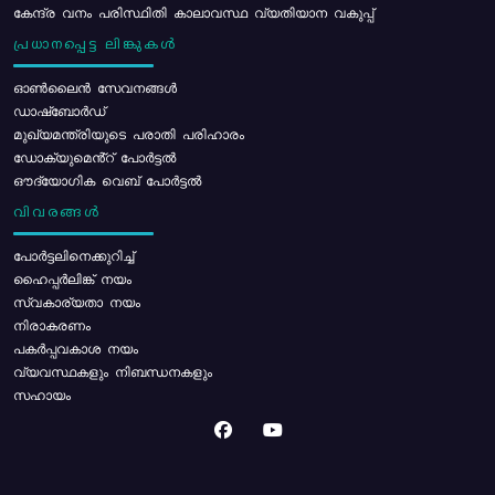
കേന്ദ്ര വനം പരിസ്ഥിതി കാലാവസ്ഥ വ്യതിയാന വകുപ്പ്
പ്രധാനപ്പെട്ട ലിങ്കുകൾ
ഓൺലൈൻ സേവനങ്ങൾ
ഡാഷ്ബോർഡ്
മുഖ്യമന്ത്രിയുടെ പരാതി പരിഹാരം
ഡോക്യുമെൻ്റ് പോർട്ടൽ
ഔദ്യോഗിക വെബ് പോർട്ടൽ
വിവരങ്ങൾ
പോര്‍ട്ടലിനെക്കുറിച്ച്
ഹൈപ്പർലിങ്ക് നയം
സ്വകാര്യതാ നയം
നിരാകരണം
പകർപ്പവകാശ നയം
വ്യവസ്ഥകളും നിബന്ധനകളും
സഹായം