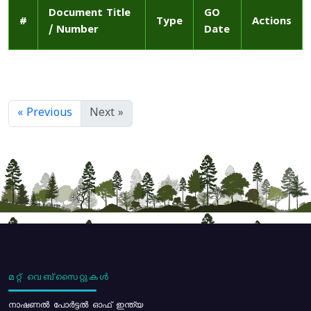
Document Title
GO
#
Type
Actions
/ Number
Date
« Previous
Next »
മറ്റ് വെബ്സൈറ്റുകൾ
നാഷണൽ പോർട്ടൽ ഓഫ് ഇന്ത്യ