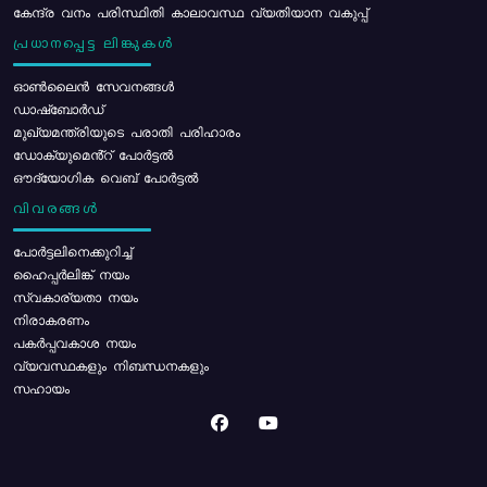
കേന്ദ്ര വനം പരിസ്ഥിതി കാലാവസ്ഥ വ്യതിയാന വകുപ്പ്
പ്രധാനപ്പെട്ട ലിങ്കുകൾ
ഓൺലൈൻ സേവനങ്ങൾ
ഡാഷ്ബോർഡ്
മുഖ്യമന്ത്രിയുടെ പരാതി പരിഹാരം
ഡോക്യുമെൻ്റ് പോർട്ടൽ
ഔദ്യോഗിക വെബ് പോർട്ടൽ
വിവരങ്ങൾ
പോര്‍ട്ടലിനെക്കുറിച്ച്
ഹൈപ്പർലിങ്ക് നയം
സ്വകാര്യതാ നയം
നിരാകരണം
പകർപ്പവകാശ നയം
വ്യവസ്ഥകളും നിബന്ധനകളും
സഹായം