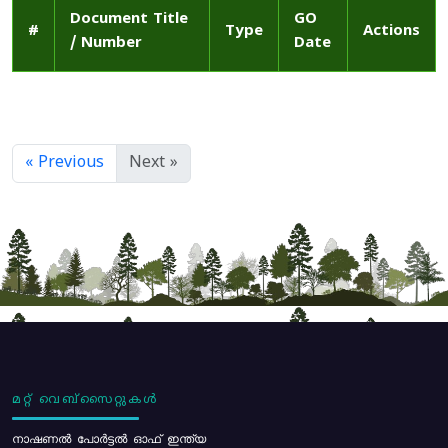
Document Title
GO
#
Type
Actions
/ Number
Date
« Previous
Next »
മറ്റ് വെബ്സൈറ്റുകൾ
നാഷണൽ പോർട്ടൽ ഓഫ് ഇന്ത്യ