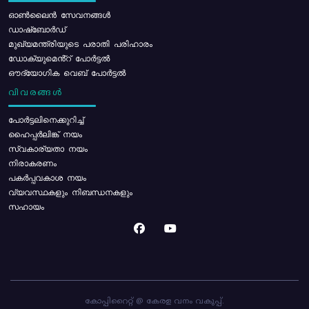
ഓൺലൈൻ സേവനങ്ങൾ
ഡാഷ്ബോർഡ്
മുഖ്യമന്ത്രിയുടെ പരാതി പരിഹാരം
ഡോക്യുമെൻ്റ് പോർട്ടൽ
ഔദ്യോഗിക വെബ് പോർട്ടൽ
വിവരങ്ങൾ
പോര്‍ട്ടലിനെക്കുറിച്ച്
ഹൈപ്പർലിങ്ക് നയം
സ്വകാര്യതാ നയം
നിരാകരണം
പകർപ്പവകാശ നയം
വ്യവസ്ഥകളും നിബന്ധനകളും
സഹായം
കോപ്പിറൈറ്റ് @ കേരള വനം വകുപ്പ്.