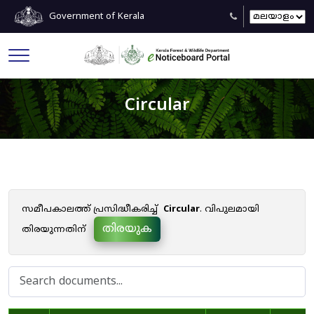
Government of Kerala
Circular
സമീപകാലത്ത് പ്രസിദ്ധീകരിച്ച്
Circular
. വിപുലമായി
തിരയുക
തിരയുന്നതിന്