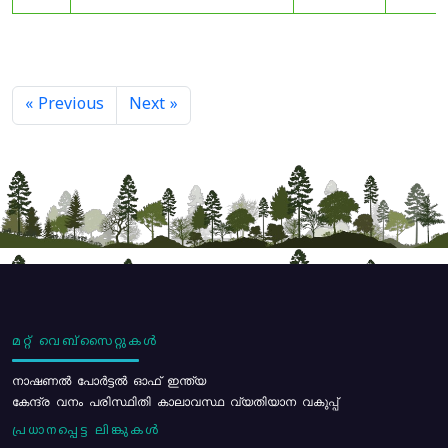
« Previous
Next »
മറ്റ് വെബ്സൈറ്റുകൾ
നാഷണൽ പോർട്ടൽ ഓഫ് ഇന്ത്യ
കേന്ദ്ര വനം പരിസ്ഥിതി കാലാവസ്ഥ വ്യതിയാന വകുപ്പ്
പ്രധാനപ്പെട്ട ലിങ്കുകൾ