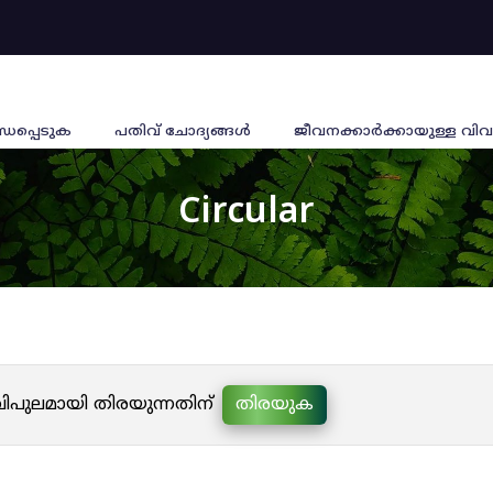
്ധപ്പെടുക
പതിവ് ചോദ്യങ്ങൾ
ജീവനക്കാര്‍ക്കായുള്ള വിവ
Circular
 വിപുലമായി തിരയുന്നതിന്
തിരയുക