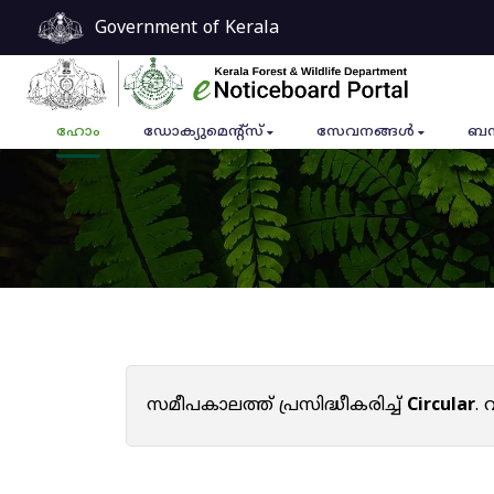
Government of Kerala
ഹോം
ഡോക്യുമെൻ്റ്സ്
സേവനങ്ങൾ
ബന
സമീപകാലത്ത് പ്രസിദ്ധീകരിച്ച്
Circular
.