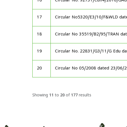
16
Circular No. 92731/Cdn4/2010/GAd
17
Circular No5320/E3/10/F&WLD dat
18
Circular No 35519/B2/95/TRAN da
19
Circular No. 22831/G3/11/G Edu d
20
Circular No 05/2008 dated 23/06/
Showing
11
to
20
of
177
results