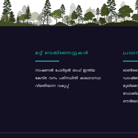
മറ്റ് വെബ്സൈറ്റുകൾ
പ്രധാന
നാഷണൽ പോർട്ടൽ ഓഫ് ഇന്ത്യ
ഓൺലൈ
കേന്ദ്ര വനം പരിസ്ഥിതി കാലാവസ്ഥ
ഡാഷ്ബ
വ്യതിയാന വകുപ്പ്
മുഖ്യമന
ഡോക്യു
ഔദ്യോഗ