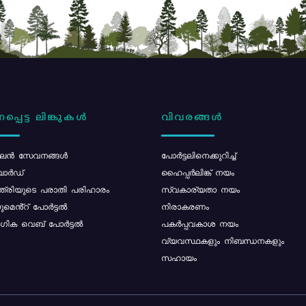
പ്പെട്ട ലിങ്കുകൾ
വിവരങ്ങൾ
ൻ സേവനങ്ങൾ
പോര്‍ട്ടലിനെക്കുറിച്ച്
ോർഡ്
ഹൈപ്പർലിങ്ക് നയം
്ത്രിയുടെ പരാതി പരിഹാരം
സ്വകാര്യതാ നയം
മെൻ്റ് പോർട്ടൽ
നിരാകരണം
ിക വെബ് പോർട്ടൽ
പകർപ്പവകാശ നയം
വ്യവസ്ഥകളും നിബന്ധനകളും
സഹായം