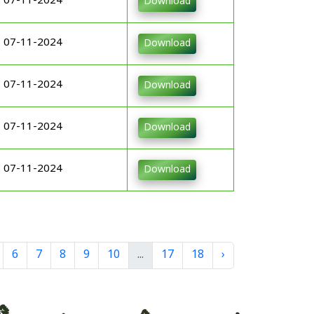
07-11-2024
Download
07-11-2024
Download
07-11-2024
Download
07-11-2024
Download
07-11-2024
Download
6
7
8
9
10
...
17
18
›