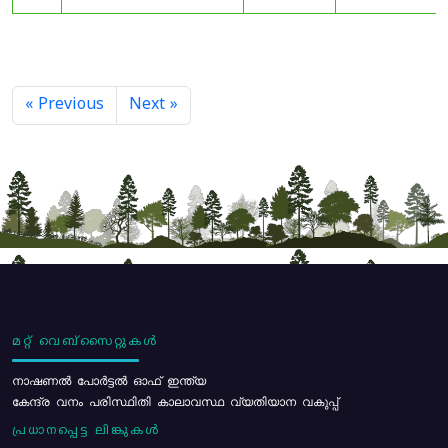
« Previous
Next »
മറ്റ് വെബ്സൈറ്റുകൾ
നാഷണൽ പോർട്ടൽ ഓഫ് ഇന്ത്യ
കേന്ദ്ര വനം പരിസ്ഥിതി കാലാവസ്ഥ വ്യതിയാന വകുപ്പ്
പ്രധാനപ്പെട്ട ലിങ്കുകൾ