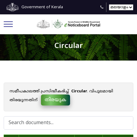
Government of Kerala
Circular
സമീപകാലത്ത് പ്രസിദ്ധീകരിച്ച്
Circular
. വിപുലമായി
തിരയുക
തിരയുന്നതിന്