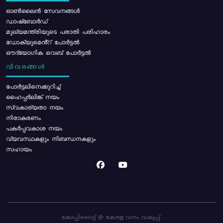
ഓൺലൈൻ സേവനങ്ങൾ
ഡാഷ്ബോർഡ്
മുഖ്യമന്ത്രിയുടെ പരാതി പരിഹാരം
ഡോക്യുമെൻ്റ് പോർട്ടൽ
ഔദ്യോഗിക വെബ് പോർട്ടൽ
വിവരങ്ങൾ
പോര്‍ട്ടലിനെക്കുറിച്ച്
ഹൈപ്പർലിങ്ക് നയം
സ്വകാര്യതാ നയം
നിരാകരണം
പകർപ്പവകാശ നയം
വ്യവസ്ഥകളും നിബന്ധനകളും
സഹായം
കോപ്പിറൈറ്റ് @ കേരള വനം വകുപ്പ്.