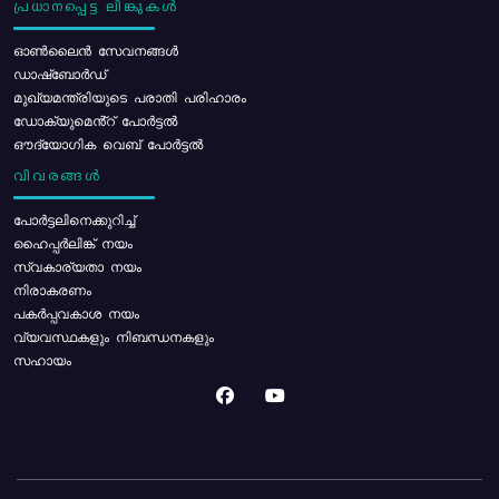
പ്രധാനപ്പെട്ട ലിങ്കുകൾ
ഓൺലൈൻ സേവനങ്ങൾ
ഡാഷ്ബോർഡ്
മുഖ്യമന്ത്രിയുടെ പരാതി പരിഹാരം
ഡോക്യുമെൻ്റ് പോർട്ടൽ
ഔദ്യോഗിക വെബ് പോർട്ടൽ
വിവരങ്ങൾ
പോര്‍ട്ടലിനെക്കുറിച്ച്
ഹൈപ്പർലിങ്ക് നയം
സ്വകാര്യതാ നയം
നിരാകരണം
പകർപ്പവകാശ നയം
വ്യവസ്ഥകളും നിബന്ധനകളും
സഹായം