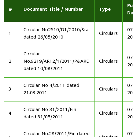
Publ
#
Document Title / Number
Type
Dat
Circular No2510/D1/2010/Sta
07-1
1
Circulars
dated 26/05/2010
202
Circular
07-1
2
No.9219/AR12/1/2011/P&ARD
Circulars
202
dated 10/08/2011
Circular No 4/2011 dated
07-1
3
Circulars
21.03.2011
202
Circular No 31/2011/Fin
07-1
4
Circulars
dated 31/05/2011
202
Circular No.28/2011/Fin dated
07-1