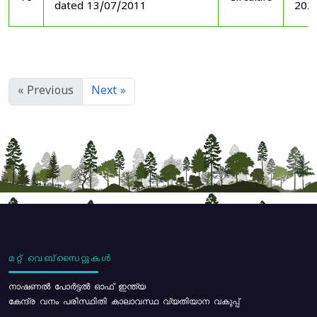
dated 13/07/2011
202
« Previous
Next »
മറ്റ് വെബ്സൈറ്റുകൾ
നാഷണൽ പോർട്ടൽ ഓഫ് ഇന്ത്യ
കേന്ദ്ര വനം പരിസ്ഥിതി കാലാവസ്ഥ വ്യതിയാന വകുപ്പ്