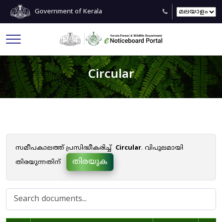
Government of Kerala
Circular
സമീപകാലത്ത് പ്രസിദ്ധീകരിച്ച്
Circular
. വിപുലമായി
തിരയുക
തിരയുന്നതിന്