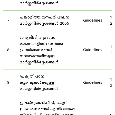
മാർഗ്ഗനിർദ്ദേശങ്ങൾ
പങ്കാളിത്ത വനപരിപാലന
19
7
Guidelines
മാർഗ്ഗനിർദ്ദേശങ്ങൾ 2006
20
വന്യജീവി ആവാസ
മേഖലകളിൽ വനേതര
19
8
പ്രവർത്തനങ്ങൾ
Guidelines
20
നടത്തുന്നതിനുള്ള
മാർഗ്ഗനിർദ്ദേശങ്ങൾ
പ്രകൃതിപഠന
19
9
ക്യാമ്പുകൾക്കുള്ള
Guidelines
20
മാർഗ്ഗനിർദ്ദേശങ്ങൾ
ഇലക്‌ട്രോണിക്‌സ്, ഐടി
ഉപകരണങ്ങൾ എന്നിവയുടെ