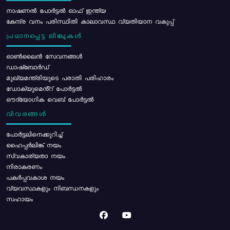
നാഷണൽ പോർട്ടൽ ഓഫ് ഇന്ത്യ
കേന്ദ്ര വനം പരിസ്ഥിതി കാലാവസ്ഥ വ്യതിയാന വകുപ്പ്
പ്രധാനപ്പെട്ട ലിങ്കുകൾ
ഓൺലൈൻ സേവനങ്ങൾ
ഡാഷ്ബോർഡ്
മുഖ്യമന്ത്രിയുടെ പരാതി പരിഹാരം
ഡോക്യുമെൻ്റ് പോർട്ടൽ
ഔദ്യോഗിക വെബ് പോർട്ടൽ
വിവരങ്ങൾ
പോര്‍ട്ടലിനെക്കുറിച്ച്
ഹൈപ്പർലിങ്ക് നയം
സ്വകാര്യതാ നയം
നിരാകരണം
പകർപ്പവകാശ നയം
വ്യവസ്ഥകളും നിബന്ധനകളും
സഹായം