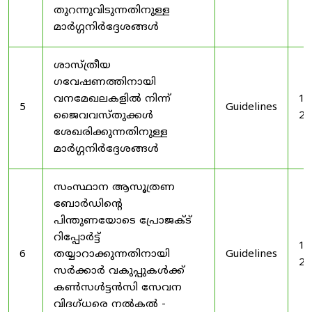
തുറന്നുവിടുന്നതിനുള്ള
മാർഗ്ഗനിർദ്ദേശങ്ങൾ
ശാസ്ത്രീയ
ഗവേഷണത്തിനായി
വനമേഖലകളിൽ നിന്ന്
19
5
Guidelines
ജൈവവസ്തുക്കൾ
20
ശേഖരിക്കുന്നതിനുള്ള
മാർഗ്ഗനിർദ്ദേശങ്ങൾ
സംസ്ഥാന ആസൂത്രണ
ബോർഡിൻ്റെ
പിന്തുണയോടെ പ്രോജക്ട്
റിപ്പോർട്ട്
19
6
തയ്യാറാക്കുന്നതിനായി
Guidelines
20
സർക്കാർ വകുപ്പുകൾക്ക്
കൺസൾട്ടൻസി സേവന
വിദഗ്ധരെ നൽകൽ -