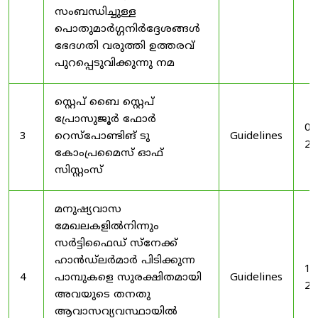
സംബന്ധിച്ചുള്ള
പൊതുമാർഗ്ഗനിർദ്ദേശങ്ങൾ
ഭേദഗതി വരുത്തി ഉത്തരവ്
പുറപ്പെടുവിക്കുന്നു നമ
സ്റ്റെപ് ബൈ സ്റ്റെപ്
പ്രോസുജൂർ ഫോർ
03
3
റെസ്‌പോണ്ടിങ് ടു
Guidelines
20
കോംപ്രമൈസ് ഓഫ്
സിസ്റ്റംസ്
മനുഷ്യവാസ
മേഖലകളിൽനിന്നും
സർട്ടിഫൈഡ് സ്നേക്ക്
ഹാൻഡ്‌ലർമാർ പിടിക്കുന്ന
19
4
പാമ്പുകളെ സുരക്ഷിതമായി
Guidelines
20
അവയുടെ തനതു
ആവാസവ്യവസ്ഥായിൽ