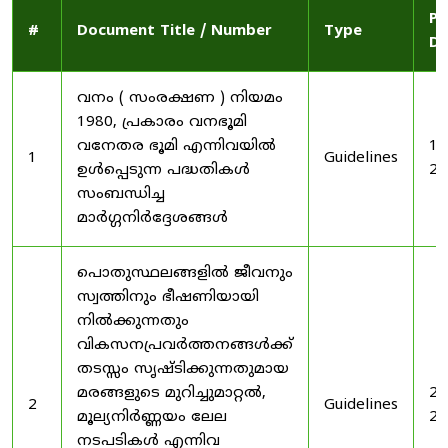
Pu
#
Document Title / Number
Type
Da
വനം ( സംരക്ഷണ ) നിയമം
1980, പ്രകാരം വനഭൂമി
വനേതര ഭൂമി എന്നിവയിൽ
19
1
Guidelines
ഉൾപ്പെടുന്ന പദ്ധതികൾ
20
സംബന്ധിച്ച
മാർഗ്ഗനിർദ്ദേശങ്ങൾ
പൊതുസ്ഥലങ്ങളിൽ ജീവനും
സ്വത്തിനും ഭീഷണിയായി
നിൽക്കുന്നതും
വികസനപ്രവർത്തനങ്ങൾക്ക്
തടസ്സം സൃഷ്ടിക്കുന്നതുമായ
മരങ്ങളുടെ മുറിച്ചുമാറ്റൽ,
20
2
Guidelines
മൂല്യനിർണ്ണയം ലേല
20
നടപടികൾ എന്നിവ