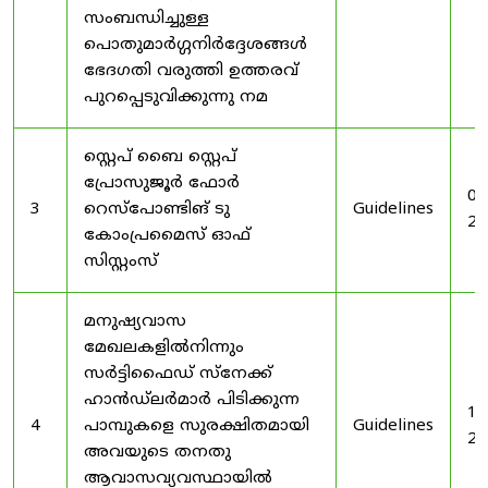
സംബന്ധിച്ചുള്ള
പൊതുമാർഗ്ഗനിർദ്ദേശങ്ങൾ
ഭേദഗതി വരുത്തി ഉത്തരവ്
പുറപ്പെടുവിക്കുന്നു നമ
സ്റ്റെപ് ബൈ സ്റ്റെപ്
പ്രോസുജൂർ ഫോർ
03
3
റെസ്‌പോണ്ടിങ് ടു
Guidelines
20
കോംപ്രമൈസ് ഓഫ്
സിസ്റ്റംസ്
മനുഷ്യവാസ
മേഖലകളിൽനിന്നും
സർട്ടിഫൈഡ് സ്നേക്ക്
ഹാൻഡ്‌ലർമാർ പിടിക്കുന്ന
19
4
പാമ്പുകളെ സുരക്ഷിതമായി
Guidelines
20
അവയുടെ തനതു
ആവാസവ്യവസ്ഥായിൽ