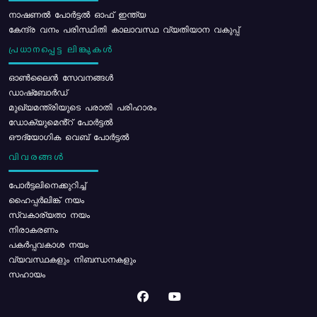
നാഷണൽ പോർട്ടൽ ഓഫ് ഇന്ത്യ
കേന്ദ്ര വനം പരിസ്ഥിതി കാലാവസ്ഥ വ്യതിയാന വകുപ്പ്
പ്രധാനപ്പെട്ട ലിങ്കുകൾ
ഓൺലൈൻ സേവനങ്ങൾ
ഡാഷ്ബോർഡ്
മുഖ്യമന്ത്രിയുടെ പരാതി പരിഹാരം
ഡോക്യുമെൻ്റ് പോർട്ടൽ
ഔദ്യോഗിക വെബ് പോർട്ടൽ
വിവരങ്ങൾ
പോര്‍ട്ടലിനെക്കുറിച്ച്
ഹൈപ്പർലിങ്ക് നയം
സ്വകാര്യതാ നയം
നിരാകരണം
പകർപ്പവകാശ നയം
വ്യവസ്ഥകളും നിബന്ധനകളും
സഹായം