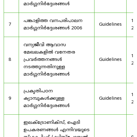
മാർഗ്ഗനിർദ്ദേശങ്ങൾ
പങ്കാളിത്ത വനപരിപാലന
19
7
Guidelines
മാർഗ്ഗനിർദ്ദേശങ്ങൾ 2006
20
വന്യജീവി ആവാസ
മേഖലകളിൽ വനേതര
19
8
പ്രവർത്തനങ്ങൾ
Guidelines
20
നടത്തുന്നതിനുള്ള
മാർഗ്ഗനിർദ്ദേശങ്ങൾ
പ്രകൃതിപഠന
19
9
ക്യാമ്പുകൾക്കുള്ള
Guidelines
20
മാർഗ്ഗനിർദ്ദേശങ്ങൾ
ഇലക്‌ട്രോണിക്‌സ്, ഐടി
ഉപകരണങ്ങൾ എന്നിവയുടെ