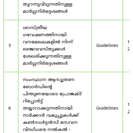
തുറന്നുവിടുന്നതിനുള്ള
മാർഗ്ഗനിർദ്ദേശങ്ങൾ
ശാസ്ത്രീയ
ഗവേഷണത്തിനായി
വനമേഖലകളിൽ നിന്ന്
19
5
Guidelines
ജൈവവസ്തുക്കൾ
20
ശേഖരിക്കുന്നതിനുള്ള
മാർഗ്ഗനിർദ്ദേശങ്ങൾ
സംസ്ഥാന ആസൂത്രണ
ബോർഡിൻ്റെ
പിന്തുണയോടെ പ്രോജക്ട്
റിപ്പോർട്ട്
19
6
തയ്യാറാക്കുന്നതിനായി
Guidelines
20
സർക്കാർ വകുപ്പുകൾക്ക്
കൺസൾട്ടൻസി സേവന
വിദഗ്ധരെ നൽകൽ -