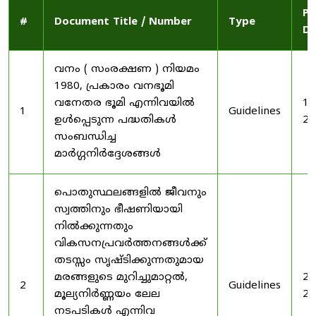
Pu
#
Document Title / Number
Type
Da
വനം ( സംരക്ഷണ ) നിയമം
1980, പ്രകാരം വനഭൂമി
വനേതര ഭൂമി എന്നിവയിൽ
19
1
Guidelines
ഉൾപ്പെടുന്ന പദ്ധതികൾ
20
സംബന്ധിച്ച
മാർഗ്ഗനിർദ്ദേശങ്ങൾ
പൊതുസ്ഥലങ്ങളിൽ ജീവനും
സ്വത്തിനും ഭീഷണിയായി
നിൽക്കുന്നതും
വികസനപ്രവർത്തനങ്ങൾക്ക്
തടസ്സം സൃഷ്ടിക്കുന്നതുമായ
മരങ്ങളുടെ മുറിച്ചുമാറ്റൽ,
20
2
Guidelines
മൂല്യനിർണ്ണയം ലേല
20
നടപടികൾ എന്നിവ