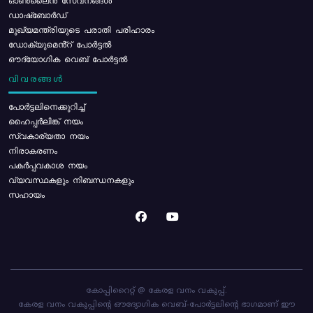
ഓൺലൈൻ സേവനങ്ങൾ
ഡാഷ്ബോർഡ്
മുഖ്യമന്ത്രിയുടെ പരാതി പരിഹാരം
ഡോക്യുമെൻ്റ് പോർട്ടൽ
ഔദ്യോഗിക വെബ് പോർട്ടൽ
വിവരങ്ങൾ
പോര്‍ട്ടലിനെക്കുറിച്ച്
ഹൈപ്പർലിങ്ക് നയം
സ്വകാര്യതാ നയം
നിരാകരണം
പകർപ്പവകാശ നയം
വ്യവസ്ഥകളും നിബന്ധനകളും
സഹായം
കോപ്പിറൈറ്റ് @ കേരള വനം വകുപ്പ്.
കേരള വനം വകുപ്പിന്റെ ഔദ്യോഗിക വെബ്-പോർട്ടലിന്റെ ഭാഗമാണ് ഈ