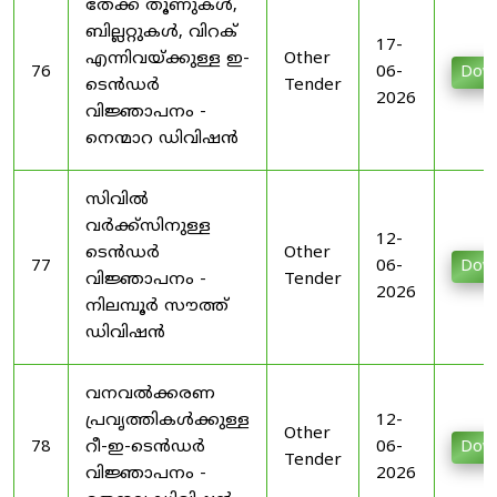
തേക്ക് തൂണുകൾ,
ബില്ലറ്റുകൾ, വിറക്
17-
എന്നിവയ്ക്കുള്ള ഇ-
Other
76
06-
Dow
ടെൻഡർ
Tender
2026
വിജ്ഞാപനം -
നെന്മാറ ഡിവിഷൻ
സിവിൽ
വർക്ക്‌സിനുള്ള
12-
ടെൻഡർ
Other
77
06-
Dow
വിജ്ഞാപനം -
Tender
2026
നിലമ്പൂർ സൗത്ത്
ഡിവിഷൻ
വനവൽക്കരണ
പ്രവൃത്തികൾക്കുള്ള
12-
Other
78
റീ-ഇ-ടെൻഡർ
06-
Dow
Tender
വിജ്ഞാപനം -
2026