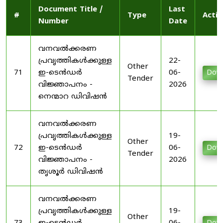
Document Title /
Last
#
Type
Actio
Number
Date
വനവൽക്കരണ
പ്രവൃത്തികൾക്കുള്ള
22-
Other
71
ഇ-ടെൻഡർ
06-
Dow
Tender
വിജ്ഞാപനം -
2026
നെന്മാറ ഡിവിഷൻ
വനവൽക്കരണ
പ്രവൃത്തികൾക്കുള്ള
19-
Other
72
ഇ-ടെൻഡർ
06-
Dow
Tender
വിജ്ഞാപനം -
2026
തൃശൂർ ഡിവിഷൻ
വനവൽക്കരണ
പ്രവൃത്തികൾക്കുള്ള
19-
Other