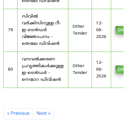
തെന്മല ഡിവിഷൻ
സിവിൽ
വർക്ക്സിനുള്ള റീ-
12-
Other
79
ഇ-ടെൻഡർ
06-
Dow
Tender
വിജ്ഞാപനം -
2026
തെന്മല ഡിവിഷൻ
വനവൽക്കരണ
12-
പ്രവൃത്തികൾക്കുള്ള
Other
80
06-
Dow
ഇ-ടെൻഡർ -
Tender
2026
നെന്മാറ ഡിവിഷൻ
« Previous
Next »