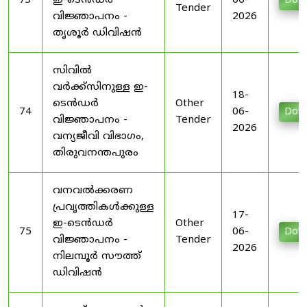
73
ഇ-ടെൻഡർ
06-
Dow
Tender
വിജ്ഞാപനം -
2026
തൃശൂർ ഡിവിഷൻ
സിവിൽ
വർക്ക്സിനുള്ള ഇ-
18-
ടെൻഡർ
Other
74
06-
Dow
വിജ്ഞാപനം -
Tender
2026
വന്യജീവി വിഭാഗം,
തിരുവനന്തപുരം
വനവൽക്കരണ
പ്രവൃത്തികൾക്കുള്ള
17-
ഇ-ടെൻഡർ
Other
75
06-
Dow
വിജ്ഞാപനം -
Tender
2026
നിലമ്പൂർ സൗത്ത്
ഡിവിഷൻ