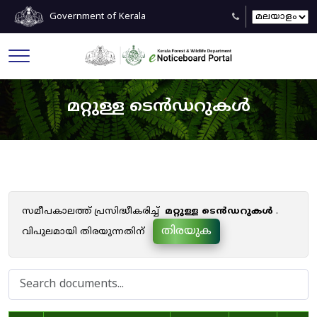
Government of Kerala
മറ്റുള്ള ടെൻഡറുകൾ
സമീപകാലത്ത് പ്രസിദ്ധീകരിച്ച്
മറ്റുള്ള ടെൻഡറുകൾ
.
തിരയുക
വിപുലമായി തിരയുന്നതിന്