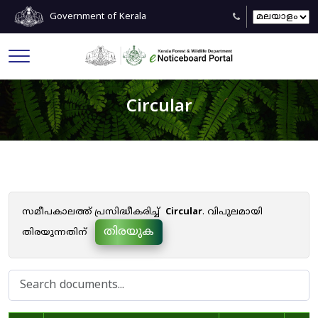
Government of Kerala
Circular
സമീപകാലത്ത് പ്രസിദ്ധീകരിച്ച്
Circular
. വിപുലമായി
തിരയുക
തിരയുന്നതിന്