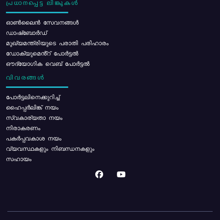
പ്രധാനപ്പെട്ട ലിങ്കുകൾ
ഓൺലൈൻ സേവനങ്ങൾ
ഡാഷ്ബോർഡ്
മുഖ്യമന്ത്രിയുടെ പരാതി പരിഹാരം
ഡോക്യുമെൻ്റ് പോർട്ടൽ
ഔദ്യോഗിക വെബ് പോർട്ടൽ
വിവരങ്ങൾ
പോര്‍ട്ടലിനെക്കുറിച്ച്
ഹൈപ്പർലിങ്ക് നയം
സ്വകാര്യതാ നയം
നിരാകരണം
പകർപ്പവകാശ നയം
വ്യവസ്ഥകളും നിബന്ധനകളും
സഹായം