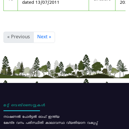
dated 13/07/2011
202
« Previous
Next »
മറ്റ് വെബ്സൈറ്റുകൾ
നാഷണൽ പോർട്ടൽ ഓഫ് ഇന്ത്യ
കേന്ദ്ര വനം പരിസ്ഥിതി കാലാവസ്ഥ വ്യതിയാന വകുപ്പ്