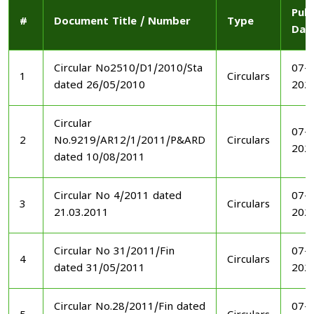
Publ
#
Document Title / Number
Type
Dat
Circular No2510/D1/2010/Sta
07-1
1
Circulars
dated 26/05/2010
202
Circular
07-1
2
No.9219/AR12/1/2011/P&ARD
Circulars
202
dated 10/08/2011
Circular No 4/2011 dated
07-1
3
Circulars
21.03.2011
202
Circular No 31/2011/Fin
07-1
4
Circulars
dated 31/05/2011
202
Circular No.28/2011/Fin dated
07-1