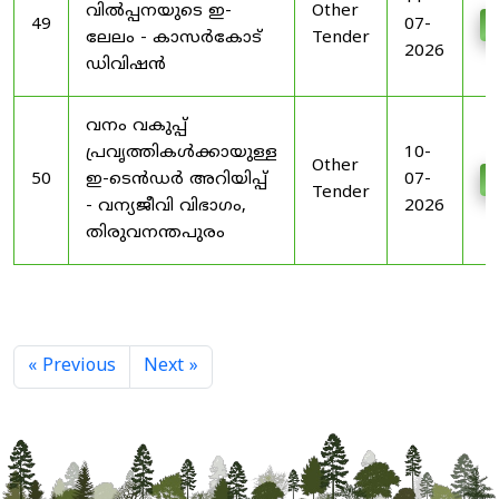
വിൽപ്പനയുടെ ഇ-
Other
49
07-
D
ലേലം - കാസർകോട്
Tender
2026
ഡിവിഷൻ
വനം വകുപ്പ്
പ്രവൃത്തികൾക്കായുള്ള
10-
Other
50
ഇ-ടെൻഡർ അറിയിപ്പ്
07-
D
Tender
- വന്യജീവി വിഭാഗം,
2026
തിരുവനന്തപുരം
« Previous
Next »