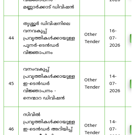
വിജ്ഞാപനം -
2026
മണ്ണാർക്കാട് ഡിവിഷൻ
തൃശ്ശൂർ ഡിവിഷനിലെ
വനവകുപ്പ്
16-
Other
44
പ്രവൃത്തികൾക്കായുള്ള
07-
D
Tender
പുനർ-ടെൻഡർ
2026
വിജ്ഞാപനം
വനംവകുപ്പ്
പ്രവൃത്തികൾക്കായുള്ള
14-
Other
45
ഇ-ടെൻഡർ
07-
D
Tender
വിജ്ഞാപനം -
2026
നെന്മാറ ഡിവിഷൻ
സിവിൽ
പ്രവൃത്തികൾക്കായുള്ള
14-
Other
46
ഇ-ടെൻഡർ അറിയിപ്പ്
07-
D
Tender