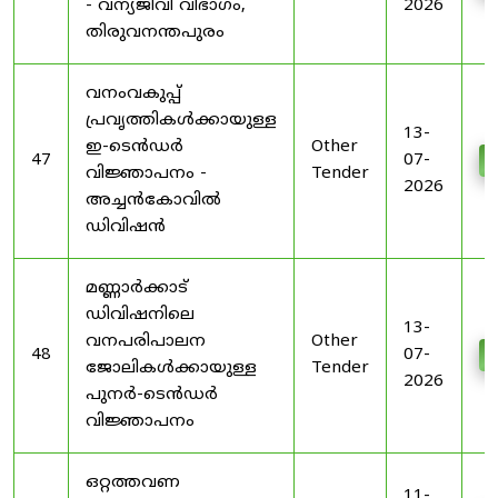
- വന്യജീവി വിഭാഗം,
2026
തിരുവനന്തപുരം
വനംവകുപ്പ്
പ്രവൃത്തികൾക്കായുള്ള
13-
ഇ-ടെൻഡർ
Other
47
07-
D
വിജ്ഞാപനം -
Tender
2026
അച്ചൻകോവിൽ
ഡിവിഷൻ
മണ്ണാർക്കാട്
ഡിവിഷനിലെ
13-
വനപരിപാലന
Other
48
07-
D
ജോലികൾക്കായുള്ള
Tender
2026
പുനർ-ടെൻഡർ
വിജ്ഞാപനം
ഒറ്റത്തവണ
11-