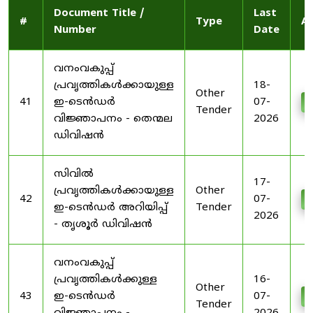
Document Title /
Last
#
Type
Ac
Number
Date
വനംവകുപ്പ്
പ്രവൃത്തികൾക്കായുള്ള
18-
Other
41
ഇ-ടെൻഡർ
07-
D
Tender
വിജ്ഞാപനം - തെന്മല
2026
ഡിവിഷൻ
സിവിൽ
17-
പ്രവൃത്തികൾക്കായുള്ള
Other
42
07-
D
ഇ-ടെൻഡർ അറിയിപ്പ്
Tender
2026
- തൃശൂർ ഡിവിഷൻ
വനംവകുപ്പ്
പ്രവൃത്തികൾക്കുള്ള
16-
Other
43
ഇ-ടെൻഡർ
07-
D
Tender