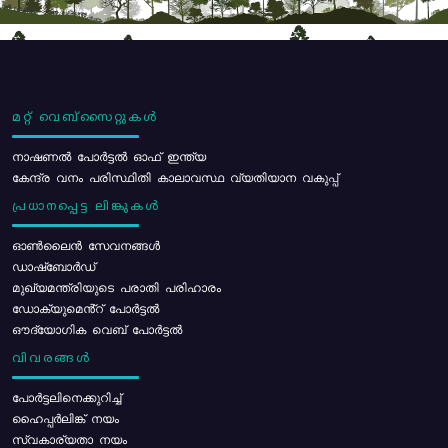
മറ്റ് വെബ്സൈറ്റുകൾ
നാഷണൽ പോർട്ടൽ ഓഫ് ഇന്ത്യ
കേന്ദ്ര വനം പരിസ്ഥിതി കാലാവസ്ഥ വ്യതിയാന വകുപ്പ്
പ്രധാനപ്പെട്ട ലിങ്കുകൾ
ഓൺലൈൻ സേവനങ്ങൾ
ഡാഷ്ബോർഡ്
മുഖ്യമന്ത്രിയുടെ പരാതി പരിഹാരം
ഡോക്യുമെൻ്റ് പോർട്ടൽ
ഔദ്യോഗിക വെബ് പോർട്ടൽ
വിവരങ്ങൾ
പോര്‍ട്ടലിനെക്കുറിച്ച്
ഹൈപ്പർലിങ്ക് നയം
സ്വകാര്യതാ നയം