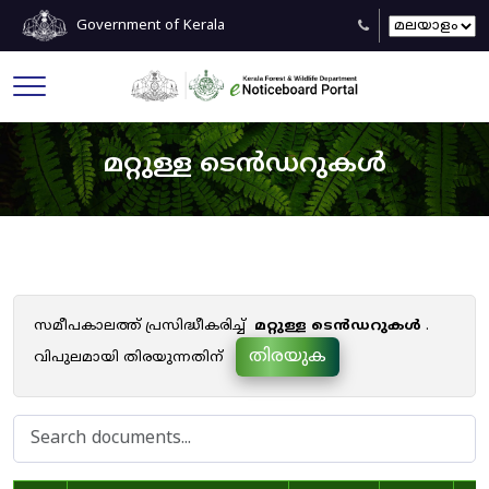
Government of Kerala
മറ്റുള്ള ടെൻഡറുകൾ
സമീപകാലത്ത് പ്രസിദ്ധീകരിച്ച്
മറ്റുള്ള ടെൻഡറുകൾ
.
തിരയുക
വിപുലമായി തിരയുന്നതിന്