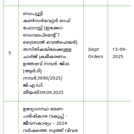
ഡെപ്യൂട്ടി
കൺസർവേറ്റർ ഓഫ്
ഫോറസ്റ്റ് (ഇക്കോ-
ഡെവലപ്മെന്റ് 7
ട്രൈബൽ വെൽഫെയർ)
തസ്തികയിലേക്കുള്ള
Dept
15-09-
5
ചാർജ് ക്രമീകരണം.
Orders
2025
ഉത്തരവ് നമ്പർ. ജി.ഒ.
(ആർ.ടി)
നമ്പർ.3890/2025/
ജി.എ.ഡി.
തീയതി:09.09.2025
ഉദ്യോഗസ്ഥ ഭരണ
പരിഷ്കാര വകുപ്പ് -
ജീവനകാര്യം - 2024
വർഷത്തെ സ്വത്ത് വിവര