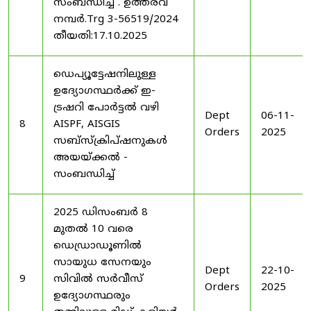
സംബന്ധിച്ച് . ഉത്തരവ്
നമ്പർ.Trg 3-56519/2024
തീയതി:17.10.2025
ഡെപ്യൂട്ടേഷനിലുള്ള
ഉദ്യോഗസ്ഥർക്ക് ഇ-
ട്രഷറി പോർട്ടൽ വഴി
Dept
06-11-
8
AISPF, AISGIS
Orders
2025
സബ്‌സ്‌ക്രിപ്‌ഷനുകൾ
അയയ്ക്കൽ -
സംബന്ധിച്ച്
2025 ഡിസംബർ 8
മുതൽ 10 വരെ
ഡെഡ്രാഡൂണിൽ
സായുധ സേനയും
Dept
22-10-
9
സിവിൽ സർവീസ്
Orders
2025
ഉദ്യോഗസ്ഥരും