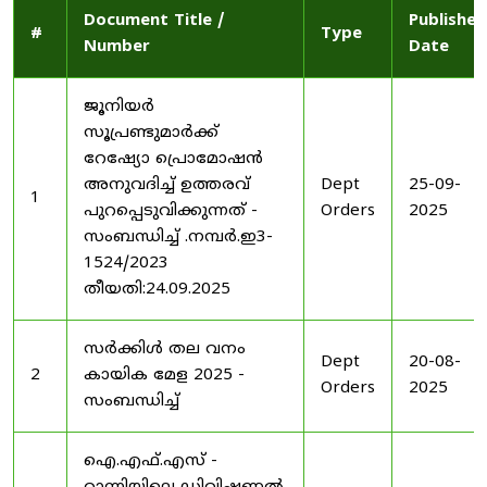
Document Title /
Published
#
Type
Number
Date
ജൂനിയർ
സൂപ്രണ്ടുമാർക്ക്
റേഷ്യോ പ്രൊമോഷൻ
അനുവദിച്ച് ഉത്തരവ്
Dept
25-09-
1
പുറപ്പെടുവിക്കുന്നത് -
Orders
2025
സംബന്ധിച്ച് .നമ്പർ.ഇ3-
1524/2023
തീയതി:24.09.2025
സർക്കിൾ തല വനം
Dept
20-08-
2
കായിക മേള 2025 -
Orders
2025
സംബന്ധിച്ച്
ഐ.എഫ്.എസ് -