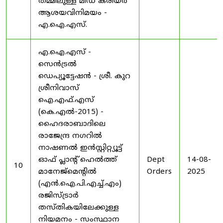
തമ്മിലുള്ള മിഡ് കരിയർ
ആശയവിനിമയം -
എ.ഐ.എസ്.
എ.ഐ.എസ് -
സെൻട്രൽ
ഡെപ്യൂട്ടേഷൻ - ശ്രീ. കുറ
ശ്രീനിവാസ്
ഐ.എഫ്.എസ്
(കെ.എൽ-2015) -
ഹൈദരാബാദിലെ
രാജേന്ദ്ര നഗറിൽ
നാഷണൽ ഇൻസ്റ്റിറ്റ്യൂട്ട്
ഓഫ് പ്ലാന്റ് ഹെൽത്ത്
Dept
14-08-
10
മാനേജ്‌മെന്റിൽ
Orders
2025
(എൻ.ഐ.പി.എച്ച്.എം)
രജിസ്ട്രാർ
തസ്തികയിലേക്കുള്ള
നിയമനം - സംസ്ഥാന