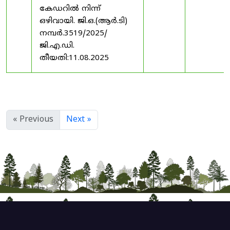
കേഡറിൽ നിന്ന്
ഒഴിവായി. ജി.ഒ.(ആർ.ടി)
നമ്പർ.3519/2025/
ജി.എ.ഡി.
തീയതി:11.08.2025
« Previous
Next »