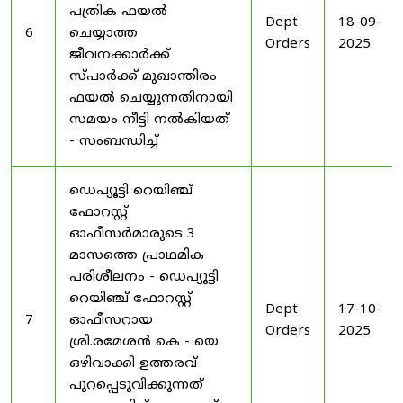
പത്രിക ഫയൽ
Dept
18-09-
6
ചെയ്യാത്ത
Orders
2025
ജീവനക്കാർക്ക്
സ്പാർക്ക് മുഖാന്തിരം
ഫയൽ ചെയ്യുന്നതിനായി
സമയം നീട്ടി നൽകിയത്
- സംബന്ധിച്ച്
ഡെപ്യൂട്ടി റെയിഞ്ച്
ഫോറസ്റ്റ്
ഓഫീസർമാരുടെ 3
മാസത്തെ പ്രാഥമിക
പരിശീലനം - ഡെപ്യൂട്ടി
റെയിഞ്ച് ഫോറസ്റ്റ്
Dept
17-10-
7
ഓഫീസറായ
Orders
2025
ശ്രി.രമേശൻ കെ - യെ
ഒഴിവാക്കി ഉത്തരവ്
പുറപ്പെടുവിക്കുന്നത്