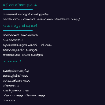
മറ്റ് വെബ്സൈറ്റുകൾ
നാഷണൽ പോർട്ടൽ ഓഫ് ഇന്ത്യ
കേന്ദ്ര വനം പരിസ്ഥിതി കാലാവസ്ഥ വ്യതിയാന വകുപ്പ്
പ്രധാനപ്പെട്ട ലിങ്കുകൾ
ഓൺലൈൻ സേവനങ്ങൾ
ഡാഷ്ബോർഡ്
മുഖ്യമന്ത്രിയുടെ പരാതി പരിഹാരം
ഡോക്യുമെൻ്റ് പോർട്ടൽ
ഔദ്യോഗിക വെബ് പോർട്ടൽ
വിവരങ്ങൾ
പോര്‍ട്ടലിനെക്കുറിച്ച്
ഹൈപ്പർലിങ്ക് നയം
സ്വകാര്യതാ നയം
നിരാകരണം
പകർപ്പവകാശ നയം
വ്യവസ്ഥകളും നിബന്ധനകളും
സഹായം