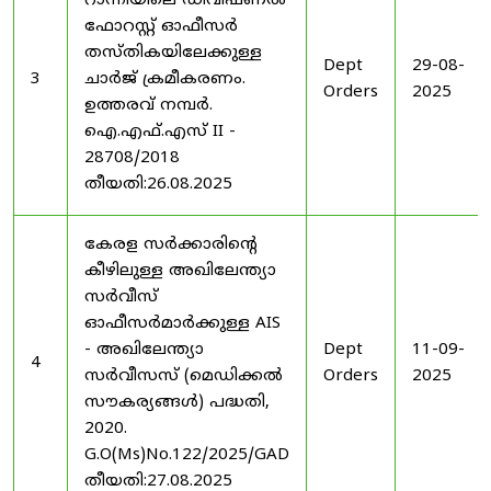
റാന്നിയിലെ ഡിവിഷണൽ
ഫോറസ്റ്റ് ഓഫീസർ
തസ്തികയിലേക്കുള്ള
Dept
29-08-
3
ചാർജ് ക്രമീകരണം.
Orders
2025
ഉത്തരവ് നമ്പർ.
ഐ.എഫ്.എസ് II -
28708/2018
തീയതി:26.08.2025
കേരള സർക്കാരിന്റെ
കീഴിലുള്ള അഖിലേന്ത്യാ
സർവീസ്
ഓഫീസർമാർക്കുള്ള AIS
- അഖിലേന്ത്യാ
Dept
11-09-
4
സർവീസസ് (മെഡിക്കൽ
Orders
2025
സൗകര്യങ്ങൾ) പദ്ധതി,
2020.
G.O(Ms)No.122/2025/GAD
തീയതി:27.08.2025