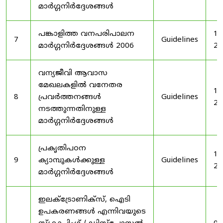
മാർഗ്ഗനിർദ്ദേശങ്ങൾ
പങ്കാളിത്ത വനപരിപാലന
19
7
Guidelines
മാർഗ്ഗനിർദ്ദേശങ്ങൾ 2006
20
വന്യജീവി ആവാസ
മേഖലകളിൽ വനേതര
19
8
പ്രവർത്തനങ്ങൾ
Guidelines
20
നടത്തുന്നതിനുള്ള
മാർഗ്ഗനിർദ്ദേശങ്ങൾ
പ്രകൃതിപഠന
19
9
ക്യാമ്പുകൾക്കുള്ള
Guidelines
20
മാർഗ്ഗനിർദ്ദേശങ്ങൾ
ഇലക്‌ട്രോണിക്‌സ്, ഐടി
ഉപകരണങ്ങൾ എന്നിവയുടെ