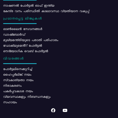
നാഷണൽ പോർട്ടൽ ഓഫ് ഇന്ത്യ
കേന്ദ്ര വനം പരിസ്ഥിതി കാലാവസ്ഥ വ്യതിയാന വകുപ്പ്
പ്രധാനപ്പെട്ട ലിങ്കുകൾ
ഓൺലൈൻ സേവനങ്ങൾ
ഡാഷ്ബോർഡ്
മുഖ്യമന്ത്രിയുടെ പരാതി പരിഹാരം
ഡോക്യുമെൻ്റ് പോർട്ടൽ
ഔദ്യോഗിക വെബ് പോർട്ടൽ
വിവരങ്ങൾ
പോര്‍ട്ടലിനെക്കുറിച്ച്
ഹൈപ്പർലിങ്ക് നയം
സ്വകാര്യതാ നയം
നിരാകരണം
പകർപ്പവകാശ നയം
വ്യവസ്ഥകളും നിബന്ധനകളും
സഹായം