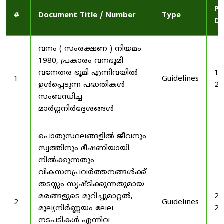
Pu
#
Document Title / Number
Type
Da
വനം ( സംരക്ഷണ ) നിയമം
1980, പ്രകാരം വനഭൂമി
വനേതര ഭൂമി എന്നിവയിൽ
19
1
Guidelines
ഉൾപ്പെടുന്ന പദ്ധതികൾ
20
സംബന്ധിച്ച
മാർഗ്ഗനിർദ്ദേശങ്ങൾ
പൊതുസ്ഥലങ്ങളിൽ ജീവനും
സ്വത്തിനും ഭീഷണിയായി
നിൽക്കുന്നതും
വികസനപ്രവർത്തനങ്ങൾക്ക്
തടസ്സം സൃഷ്ടിക്കുന്നതുമായ
മരങ്ങളുടെ മുറിച്ചുമാറ്റൽ,
20
2
Guidelines
മൂല്യനിർണ്ണയം ലേല
20
നടപടികൾ എന്നിവ