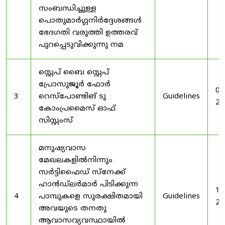
സംബന്ധിച്ചുള്ള
പൊതുമാർഗ്ഗനിർദ്ദേശങ്ങൾ
ഭേദഗതി വരുത്തി ഉത്തരവ്
പുറപ്പെടുവിക്കുന്നു നമ
സ്റ്റെപ് ബൈ സ്റ്റെപ്
പ്രോസുജൂർ ഫോർ
03
3
റെസ്‌പോണ്ടിങ് ടു
Guidelines
20
കോംപ്രമൈസ് ഓഫ്
സിസ്റ്റംസ്
മനുഷ്യവാസ
മേഖലകളിൽനിന്നും
സർട്ടിഫൈഡ് സ്നേക്ക്
ഹാൻഡ്‌ലർമാർ പിടിക്കുന്ന
19
4
പാമ്പുകളെ സുരക്ഷിതമായി
Guidelines
20
അവയുടെ തനതു
ആവാസവ്യവസ്ഥായിൽ