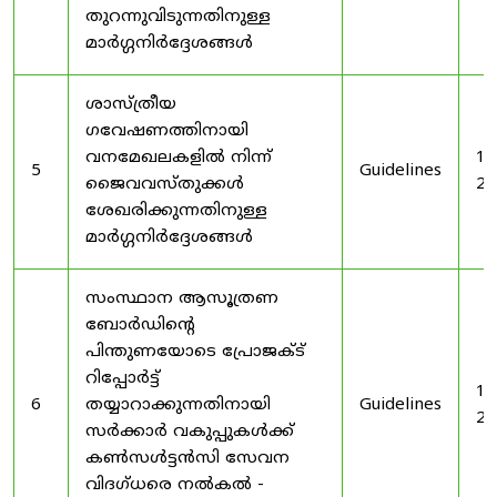
തുറന്നുവിടുന്നതിനുള്ള
മാർഗ്ഗനിർദ്ദേശങ്ങൾ
ശാസ്ത്രീയ
ഗവേഷണത്തിനായി
വനമേഖലകളിൽ നിന്ന്
19
5
Guidelines
ജൈവവസ്തുക്കൾ
20
ശേഖരിക്കുന്നതിനുള്ള
മാർഗ്ഗനിർദ്ദേശങ്ങൾ
സംസ്ഥാന ആസൂത്രണ
ബോർഡിൻ്റെ
പിന്തുണയോടെ പ്രോജക്ട്
റിപ്പോർട്ട്
19
6
തയ്യാറാക്കുന്നതിനായി
Guidelines
20
സർക്കാർ വകുപ്പുകൾക്ക്
കൺസൾട്ടൻസി സേവന
വിദഗ്ധരെ നൽകൽ -