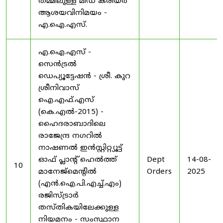
തമ്മിലുള്ള മിഡ് കരിയർ
ആശയവിനിമയം -
എ.ഐ.എസ്.
എ.ഐ.എസ് -
സെൻട്രൽ
ഡെപ്യൂട്ടേഷൻ - ശ്രീ. കുറ
ശ്രീനിവാസ്
ഐ.എഫ്.എസ്
(കെ.എൽ-2015) -
ഹൈദരാബാദിലെ
രാജേന്ദ്ര നഗറിൽ
നാഷണൽ ഇൻസ്റ്റിറ്റ്യൂട്ട്
ഓഫ് പ്ലാന്റ് ഹെൽത്ത്
Dept
14-08-
10
മാനേജ്‌മെന്റിൽ
Orders
2025
(എൻ.ഐ.പി.എച്ച്.എം)
രജിസ്ട്രാർ
തസ്തികയിലേക്കുള്ള
നിയമനം - സംസ്ഥാന