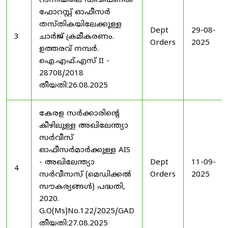
റാന്നിയിലെ ഡിവിഷണൽ
ഫോറസ്റ്റ് ഓഫീസർ
തസ്തികയിലേക്കുള്ള
Dept
29-08-
3
ചാർജ് ക്രമീകരണം.
Orders
2025
ഉത്തരവ് നമ്പർ.
ഐ.എഫ്.എസ് II -
28708/2018
തീയതി:26.08.2025
കേരള സർക്കാരിന്റെ
കീഴിലുള്ള അഖിലേന്ത്യാ
സർവീസ്
ഓഫീസർമാർക്കുള്ള AIS
- അഖിലേന്ത്യാ
Dept
11-09-
4
സർവീസസ് (മെഡിക്കൽ
Orders
2025
സൗകര്യങ്ങൾ) പദ്ധതി,
2020.
G.O(Ms)No.122/2025/GAD
തീയതി:27.08.2025