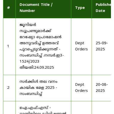
Document Title /
Published
#
Type
Number
Date
ജൂനിയർ
സൂപ്രണ്ടുമാർക്ക്
റേഷ്യോ പ്രൊമോഷൻ
അനുവദിച്ച് ഉത്തരവ്
Dept
25-09-
1
പുറപ്പെടുവിക്കുന്നത് -
Orders
2025
സംബന്ധിച്ച് .നമ്പർ.ഇ3-
1524/2023
തീയതി:24.09.2025
സർക്കിൾ തല വനം
Dept
20-08-
2
കായിക മേള 2025 -
Orders
2025
സംബന്ധിച്ച്
ഐ.എഫ്.എസ് -