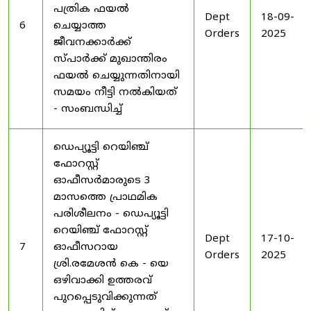
പത്രിക ഫയൽ
Dept
18-09-
6
ചെയ്യാത്ത
Orders
2025
ജീവനക്കാർക്ക്
സ്പാർക്ക് മുഖാന്തിരം
ഫയൽ ചെയ്യുന്നതിനായി
സമയം നീട്ടി നൽകിയത്
- സംബന്ധിച്ച്
ഡെപ്യൂട്ടി റെയിഞ്ച്
ഫോറസ്റ്റ്
ഓഫീസർമാരുടെ 3
മാസത്തെ പ്രാഥമിക
പരിശീലനം - ഡെപ്യൂട്ടി
റെയിഞ്ച് ഫോറസ്റ്റ്
Dept
17-10-
7
ഓഫീസറായ
Orders
2025
ശ്രി.രമേശൻ കെ - യെ
ഒഴിവാക്കി ഉത്തരവ്
പുറപ്പെടുവിക്കുന്നത്