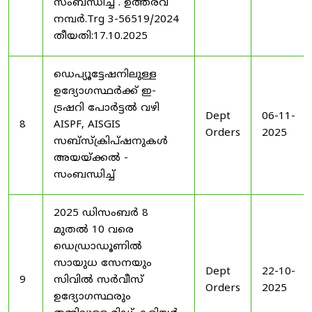
സംബന്ധിച്ച് . ഉത്തരവ്
നമ്പർ.Trg 3-56519/2024
തീയതി:17.10.2025
ഡെപ്യൂട്ടേഷനിലുള്ള
ഉദ്യോഗസ്ഥർക്ക് ഇ-
ട്രഷറി പോർട്ടൽ വഴി
Dept
06-11-
8
AISPF, AISGIS
Orders
2025
സബ്‌സ്‌ക്രിപ്‌ഷനുകൾ
അയയ്ക്കൽ -
സംബന്ധിച്ച്
2025 ഡിസംബർ 8
മുതൽ 10 വരെ
ഡെഡ്രാഡൂണിൽ
സായുധ സേനയും
Dept
22-10-
9
സിവിൽ സർവീസ്
Orders
2025
ഉദ്യോഗസ്ഥരും