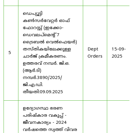
ഡെപ്യൂട്ടി
കൺസർവേറ്റർ ഓഫ്
ഫോറസ്റ്റ് (ഇക്കോ-
ഡെവലപ്മെന്റ് 7
ട്രൈബൽ വെൽഫെയർ)
തസ്തികയിലേക്കുള്ള
Dept
15-09-
5
ചാർജ് ക്രമീകരണം.
Orders
2025
ഉത്തരവ് നമ്പർ. ജി.ഒ.
(ആർ.ടി)
നമ്പർ.3890/2025/
ജി.എ.ഡി.
തീയതി:09.09.2025
ഉദ്യോഗസ്ഥ ഭരണ
പരിഷ്കാര വകുപ്പ് -
ജീവനകാര്യം - 2024
വർഷത്തെ സ്വത്ത് വിവര