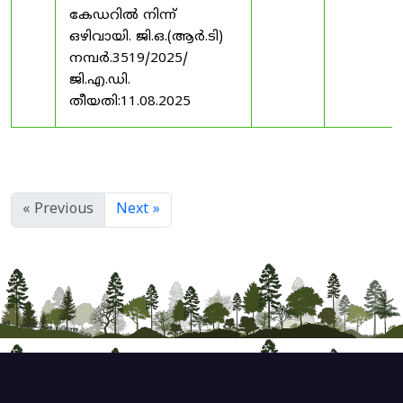
കേഡറിൽ നിന്ന്
ഒഴിവായി. ജി.ഒ.(ആർ.ടി)
നമ്പർ.3519/2025/
ജി.എ.ഡി.
തീയതി:11.08.2025
« Previous
Next »