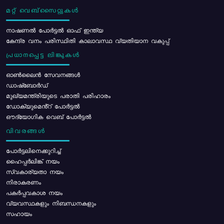
മറ്റ് വെബ്സൈറ്റുകൾ
നാഷണൽ പോർട്ടൽ ഓഫ് ഇന്ത്യ
കേന്ദ്ര വനം പരിസ്ഥിതി കാലാവസ്ഥ വ്യതിയാന വകുപ്പ്
പ്രധാനപ്പെട്ട ലിങ്കുകൾ
ഓൺലൈൻ സേവനങ്ങൾ
ഡാഷ്ബോർഡ്
മുഖ്യമന്ത്രിയുടെ പരാതി പരിഹാരം
ഡോക്യുമെൻ്റ് പോർട്ടൽ
ഔദ്യോഗിക വെബ് പോർട്ടൽ
വിവരങ്ങൾ
പോര്‍ട്ടലിനെക്കുറിച്ച്
ഹൈപ്പർലിങ്ക് നയം
സ്വകാര്യതാ നയം
നിരാകരണം
പകർപ്പവകാശ നയം
വ്യവസ്ഥകളും നിബന്ധനകളും
സഹായം