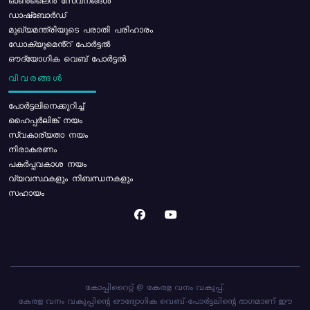
ഓൺലൈൻ സേവനങ്ങൾ
ഡാഷ്ബോർഡ്
മുഖ്യമന്ത്രിയുടെ പരാതി പരിഹാരം
ഡോക്യുമെൻ്റ് പോർട്ടൽ
ഔദ്യോഗിക വെബ് പോർട്ടൽ
വിവരങ്ങൾ
പോര്‍ട്ടലിനെക്കുറിച്ച്
ഹൈപ്പർലിങ്ക് നയം
സ്വകാര്യതാ നയം
നിരാകരണം
പകർപ്പവകാശ നയം
വ്യവസ്ഥകളും നിബന്ധനകളും
സഹായം
കോപ്പിറൈറ്റ് @ കേരള വനം വകുപ്പ്.
കേരള വനം വകുപ്പിന്റെ ഔദ്യോഗിക വെബ്-പോർട്ടലിന്റെ ഭാഗമാണ് ഈ