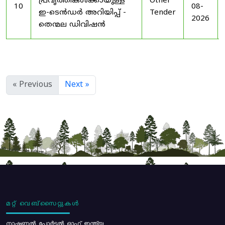
പ്രവൃത്തികൾക്കായുള്ള
Other
10
08-
ഇ-ടെൻഡർ അറിയിപ്പ് -
Tender
2026
തെന്മല ഡിവിഷൻ
« Previous
Next »
മറ്റ് വെബ്സൈറ്റുകൾ
നാഷണൽ പോർട്ടൽ ഓഫ് ഇന്ത്യ