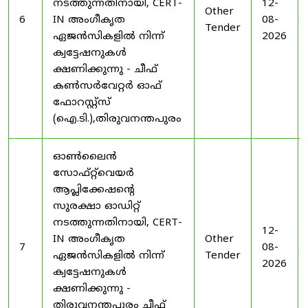
നടത്തുന്നതിനായി, CERT-
12-
Other
6
IN അംഗീകൃത
08-
Tender
ഏജൻസികളിൽ നിന്ന്
2026
ക്വട്ടേഷനുകൾ
ക്ഷണിക്കുന്നു - ചീഫ്
കൺസർവേറ്റർ ഓഫ്
ഫോറസ്റ്റ്സ്
(ഐ.ടി.),തിരുവനന്തപുരം
ഓൺലൈൻ
സോഫ്റ്റ്‌വെയർ
ആപ്ലിക്കേഷന്റെ
സുരക്ഷാ ഓഡിറ്റ്
നടത്തുന്നതിനായി, CERT-
12-
IN അംഗീകൃത
Other
7
08-
ഏജൻസികളിൽ നിന്ന്
Tender
2026
ക്വട്ടേഷനുകൾ
ക്ഷണിക്കുന്നു -
തിരുവനന്തപുരം ചീഫ്