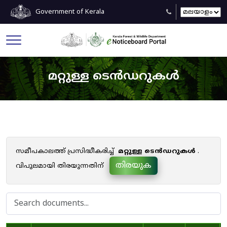
Government of Kerala
മറ്റുള്ള ടെൻഡറുകൾ
സമീപകാലത്ത് പ്രസിദ്ധീകരിച്ച്
മറ്റുള്ള ടെൻഡറുകൾ
.
തിരയുക
വിപുലമായി തിരയുന്നതിന്