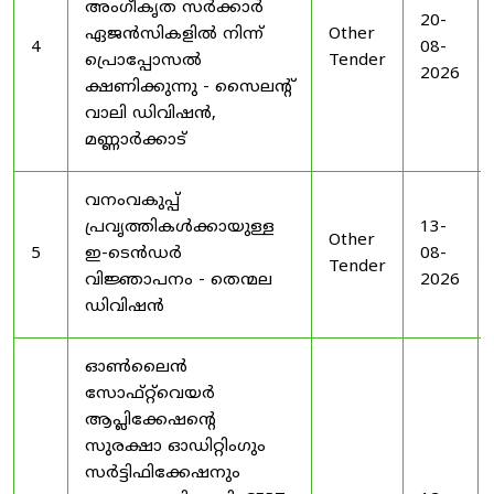
അംഗീകൃത സർക്കാർ
20-
ഏജൻസികളിൽ നിന്ന്
Other
4
08-
പ്രൊപ്പോസൽ
Tender
2026
ക്ഷണിക്കുന്നു - സൈലന്റ്
വാലി ഡിവിഷൻ,
മണ്ണാർക്കാട്
വനംവകുപ്പ്
പ്രവൃത്തികൾക്കായുള്ള
13-
Other
5
ഇ-ടെൻഡർ
08-
Tender
വിജ്ഞാപനം - തെന്മല
2026
ഡിവിഷൻ
ഓൺലൈൻ
സോഫ്റ്റ്‌വെയർ
ആപ്ലിക്കേഷന്റെ
സുരക്ഷാ ഓഡിറ്റിംഗും
സർട്ടിഫിക്കേഷനും