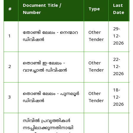
Document Title /
Last
#
Type
Number
Date
29-
തോണ്ടി ലേലം - നെന്മാറ
Other
1
12-
ഡിവിഷൻ
Tender
2026
22-
തൊണ്ടി ഇ-ലേലം -
Other
2
12-
വാഴച്ചാൽ ഡിവിഷൻ
Tender
2026
18-
തൊണ്ടി ലേലം - പുനലൂർ
Other
3
12-
ഡിവിഷൻ
Tender
2026
സിവിൽ പ്രവൃത്തികൾ
നടപ്പിലാക്കുന്നതിനായി