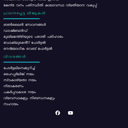
കേന്ദ്ര വനം പരിസ്ഥിതി കാലാവസ്ഥ വ്യതിയാന വകുപ്പ്
പ്രധാനപ്പെട്ട ലിങ്കുകൾ
ഓൺലൈൻ സേവനങ്ങൾ
ഡാഷ്ബോർഡ്
മുഖ്യമന്ത്രിയുടെ പരാതി പരിഹാരം
ഡോക്യുമെൻ്റ് പോർട്ടൽ
ഔദ്യോഗിക വെബ് പോർട്ടൽ
വിവരങ്ങൾ
പോര്‍ട്ടലിനെക്കുറിച്ച്
ഹൈപ്പർലിങ്ക് നയം
സ്വകാര്യതാ നയം
നിരാകരണം
പകർപ്പവകാശ നയം
വ്യവസ്ഥകളും നിബന്ധനകളും
സഹായം