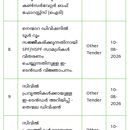
കൺസർവേറ്റർ ഓഫ്
ഫോറസ്റ്റ്സ് (ഐടി)
നെന്മാറ ഡിവിഷനിൽ
ടൂൾ റൂം
സജ്ജീകരിക്കുന്നതിനായി
10-
Other
8
SPF/HSPF സാമഗ്രികൾ
08-
Tender
വിതരണം
2026
ചെയ്യുന്നതിനുള്ള ഇ-
ടെൻഡർ വിജ്ഞാപനം.
സിവിൽ
10-
പ്രവൃത്തികൾക്കായുള്ള
Other
9
08-
ഇ-ടെൻഡർ അറിയിപ്പ് -
Tender
2026
തെന്മല ഡിവിഷൻ
സിവിൽ
10-