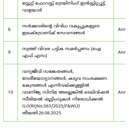
സ്റ്റേറ്റ് ഫോറസ്റ്റ് ട്രെയിനിംഗ് ഇൻസ്റ്റിറ്റ്യൂട്ട്,
വാളയാർ
സർക്കാരിന്റെ വിവിധ വകുപ്പുകളുടെ
8
Anno
ഇലക്ട്രോണിക് സേവനങ്ങൾ
സ്വത്ത് വിവര പട്ടിക സമർപ്പണം (ഐ
9
Anno
എഫ് എസ)
വന്യജീവി സങ്കേതങ്ങൾ,
ദേശീയോദ്യാനങ്ങൾ, കടുവ സംരക്ഷണ
കേന്ദ്രങ്ങൾ എന്നിവയ്ക്കുള്ളിൽ
10
വാണിജ്യ സിനിമ അല്ലെങ്കിൽ ടെലിവിഷൻ
Anno
സീരിയൽ ഷൂട്ടിംഗുകൾ നിരോധിക്കൽ.
G.O(Rt)No.363/2025/F&WLD
തീയതി:26.08.2025