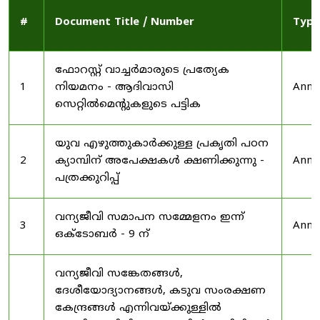
#
Document Title / Number
Type
ഫോറസ്റ്റ് വാച്ചർമാരുടെ പ്രത്യേക
1
നിയമനം - ആദിവാസി
Anno
സെറ്റിൽമെന്റുകളുടെ പട്ടിക
യുവ എഴുത്തുകാർക്കുള്ള പ്രകൃതി പഠന
2
ക്യാമ്പിന് അപേക്ഷകൾ ക്ഷണിക്കുന്നു -
Anno
പത്രക്കുറിപ്പ്
വന്യജീവി സമാപന സമ്മേളനം ഇന്ന്
3
Anno
ഒക്ടോബർ - 9 ന്
വന്യജീവി സങ്കേതങ്ങൾ,
ദേശീയോദ്യാനങ്ങൾ, കടുവ സംരക്ഷണ
കേന്ദ്രങ്ങൾ എന്നിവയ്ക്കുള്ളിൽ