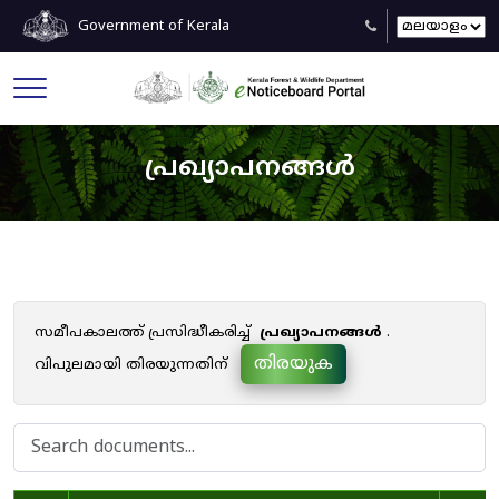
Government of Kerala
പ്രഖ്യാപനങ്ങൾ
സമീപകാലത്ത് പ്രസിദ്ധീകരിച്ച്
പ്രഖ്യാപനങ്ങൾ
.
തിരയുക
വിപുലമായി തിരയുന്നതിന്