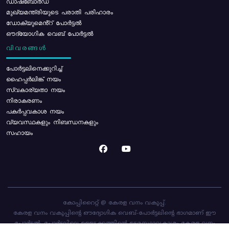
ഡാഷ്ബോർഡ്
മുഖ്യമന്ത്രിയുടെ പരാതി പരിഹാരം
ഡോക്യുമെൻ്റ് പോർട്ടൽ
ഔദ്യോഗിക വെബ് പോർട്ടൽ
വിവരങ്ങൾ
പോര്‍ട്ടലിനെക്കുറിച്ച്
ഹൈപ്പർലിങ്ക് നയം
സ്വകാര്യതാ നയം
നിരാകരണം
പകർപ്പവകാശ നയം
വ്യവസ്ഥകളും നിബന്ധനകളും
സഹായം
കോപ്പിറൈറ്റ് @ കേരള വനം വകുപ്പ്.
കേരള വനം വകുപ്പിന്റെ ഔദ്യോഗിക വെബ്-പോർട്ടലിന്റെ ഭാഗമാണ് ഈ
പോർട്ടൽ. പോർട്ടലിലെ ഉള്ളടക്കത്തിന്റെ ഉടമസ്ഥാവകാശം കേരള വനം