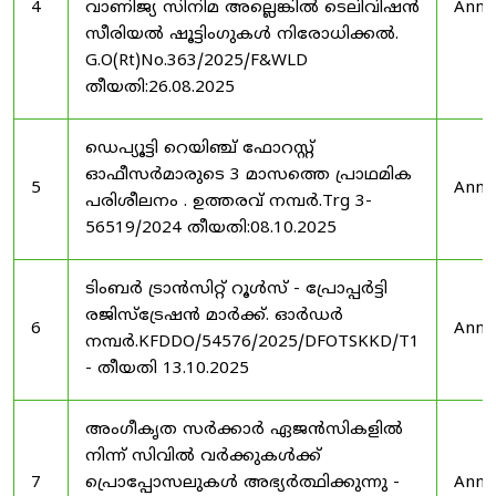
4
വാണിജ്യ സിനിമ അല്ലെങ്കിൽ ടെലിവിഷൻ
Anno
സീരിയൽ ഷൂട്ടിംഗുകൾ നിരോധിക്കൽ.
G.O(Rt)No.363/2025/F&WLD
തീയതി:26.08.2025
ഡെപ്യൂട്ടി റെയിഞ്ച് ഫോറസ്റ്റ്
ഓഫീസർമാരുടെ 3 മാസത്തെ പ്രാഥമിക
5
Anno
പരിശീലനം . ഉത്തരവ് നമ്പർ.Trg 3-
56519/2024 തീയതി:08.10.2025
ടിംബർ ട്രാൻസിറ്റ് റൂൾസ് - പ്രോപ്പർട്ടി
രജിസ്ട്രേഷൻ മാർക്ക്. ഓർഡർ
6
Anno
നമ്പർ.KFDDO/54576/2025/DFOTSKKD/T1
- തീയതി 13.10.2025
അംഗീകൃത സർക്കാർ ഏജൻസികളിൽ
നിന്ന് സിവിൽ വർക്കുകൾക്ക്
7
പ്രൊപ്പോസലുകൾ അഭ്യർത്ഥിക്കുന്നു -
Anno