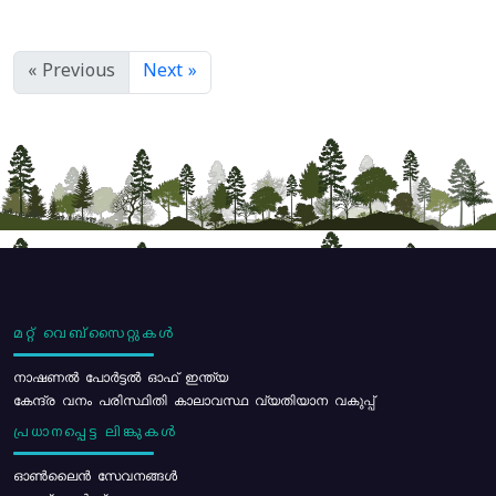
« Previous
Next »
മറ്റ് വെബ്സൈറ്റുകൾ
നാഷണൽ പോർട്ടൽ ഓഫ് ഇന്ത്യ
കേന്ദ്ര വനം പരിസ്ഥിതി കാലാവസ്ഥ വ്യതിയാന വകുപ്പ്
പ്രധാനപ്പെട്ട ലിങ്കുകൾ
ഓൺലൈൻ സേവനങ്ങൾ